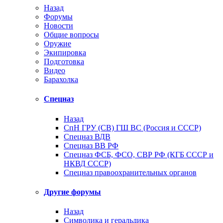
Назад
Форумы
Новости
Общие вопросы
Оружие
Экипировка
Подготовка
Видео
Барахолка
Спецназ
Назад
СпН ГРУ (СВ) ГШ ВС (Россия и СССР)
Спецназ ВДВ
Спецназ ВВ РФ
Спецназ ФСБ, ФСО, СВР РФ (КГБ СССР и
НКВД СССР)
Спецназ правоохранительных органов
Другие форумы
Назад
Символика и геральдика