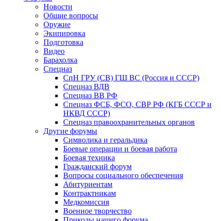
Новости
Общие вопросы
Оружие
Экипировка
Подготовка
Видео
Барахолка
Спецназ
СпН ГРУ (СВ) ГШ ВС (Россия и СССР)
Спецназ ВДВ
Спецназ ВВ РФ
Спецназ ФСБ, ФСО, СВР РФ (КГБ СССР и
НКВД СССР)
Спецназ правоохранительных органов
Другие форумы
Символика и геральдика
Боевые операции и боевая работа
Боевая техника
Гражданский форум
Вопросы социального обеспечения
Абитуриентам
Контрактникам
Медкомиссия
Военное творчество
Приколы нашего форума