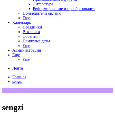
Литература
Реформирование и преобразования
Пользователи онлайн
Еще
Календарь
Праздники
Выставки
События
Памятные даты
Еще
Администрация
Еще
Еще
Лента
Главная
sengzi
sengzi