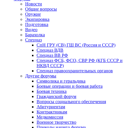
Новости
Общие вопросы
Оружие
Экипировка
Подготовка
Видео
Барахолка
Спецназ
СпН ГРУ (СВ) ГШ ВС (Россия и СССР)
Спецназ ВДВ
Спецназ ВВ РФ
Спецназ ФСБ, ФСО, СВР РФ (КГБ СССР и
НКВД СССР)
Спецназ правоохранительных органов
Другие форумы
Символика и геральдика
Боевые операции и боевая работа
Боевая техника
Гражданский форум
Вопросы социального обеспечения
Абитуриентам
Контрактникам
Медкомиссия
Военное творчество
Приколы нашего форума