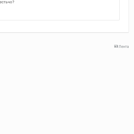
 естьчо?
Лента