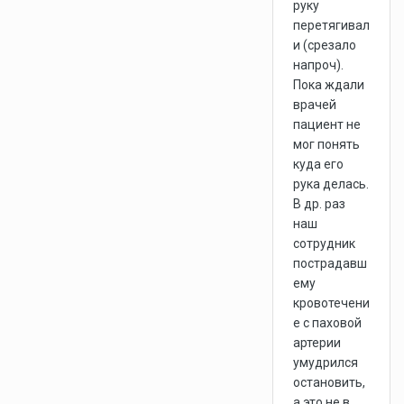
руку
перетягивал
и (срезало
напроч).
Пока ждали
врачей
пациент не
мог понять
куда его
рука делась.
В др. раз
наш
сотрудник
пострадавш
ему
кровотечени
е с паховой
артерии
умудрился
остановить,
а это не в