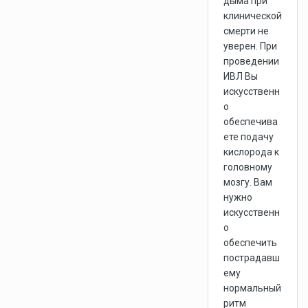
дыма при
клинической
смерти не
уверен. При
проведении
ИВЛ Вы
искусственн
о
обеспечива
ете подачу
кислорода к
головному
мозгу. Вам
нужно
искусственн
о
обеспечить
пострадавш
ему
нормальный
ритм