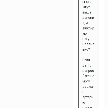
ываю
жгут
выше
ранени
я, и
фиксир
ую
ногу.
Правил
ьно?
Если
да, то
вопрос:
Я же не
могу
держат
ь
артери
ю
вечно.