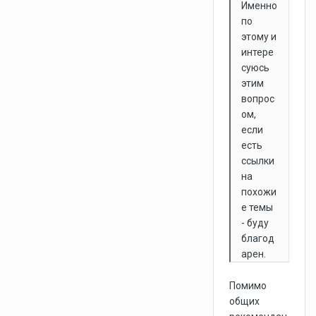
Именно
по
этому и
интере
суюсь
этим
вопрос
ом,
если
есть
ссылки
на
похожи
е темы
- буду
благод
арен.
Помимо
общих