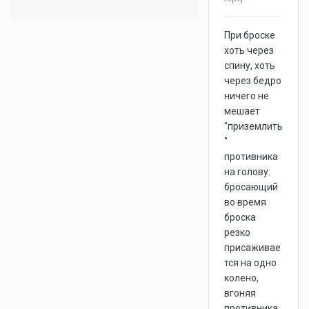
При броске
хоть через
спину, хоть
через бедро
ничего не
мешает
"приземлить
"
противника
на голову:
бросающий
во время
броска
резко
присаживае
тся на одно
колено,
вгоняя
противника