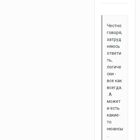
Честно
говоря,
затруд
няюсь
ответи
ть,
логиче
ски -
все как
всегда..
. А
может
и есть
какие-
то
нюансы
...