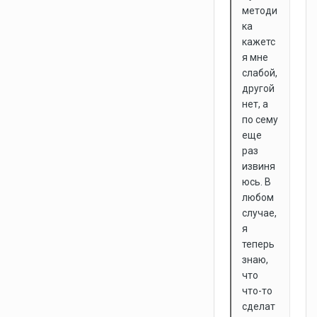
методи
ка
кажетс
я мне
слабой,
другой
нет, а
по сему
еще
раз
извиня
юсь. В
любом
случае,
я
теперь
знаю,
что
что-то
сделат