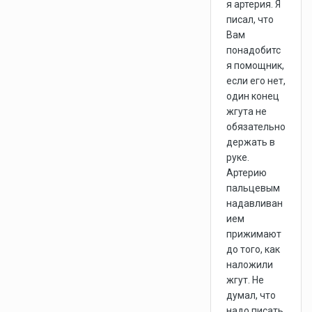
я артерия. Я
писал, что
Вам
понадобитс
я помощник,
если его нет,
один конец
жгута не
обязательно
держать в
руке.
Артерию
пальцевым
надавливан
ием
прижимают
до того, как
наложили
жгут. Не
думал, что
надо писать