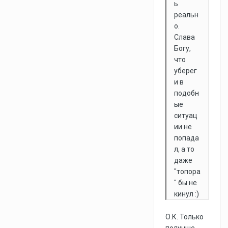
ь
реальн
о.
Слава
Богу,
что
уберег
и в
подобн
ые
ситуац
ии не
попада
л, а то
даже
"топора
" бы не
кинул :)
О.К. Только