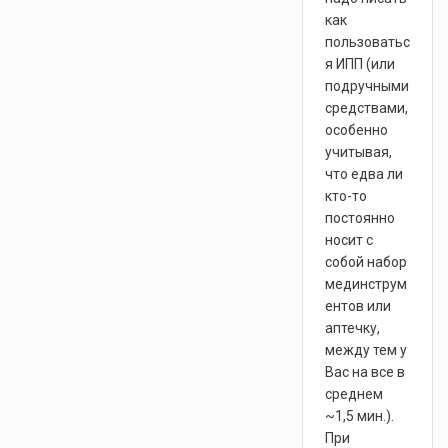
как
пользоватьс
я ИПП (или
подручными
средствами,
особенно
учитывая,
что едва ли
кто-то
постоянно
носит с
собой набор
мединструм
ентов или
аптечку,
между тем у
Вас на все в
среднем
~1,5 мин.).
При