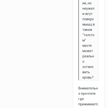
ие, но
неужел
и жгут
поверх
мышц в
таком
"толсто
м"
месте
может
реальн
о
остано
вить
кровь?
Внимательн
о прочтите
где
прижимаетс