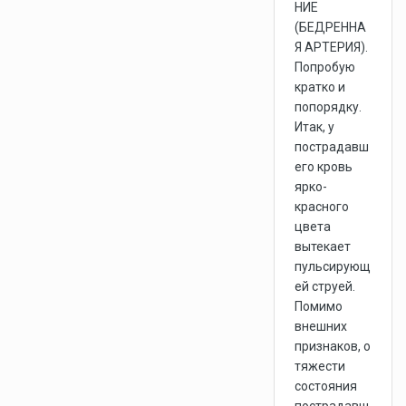
НИЕ
(БЕДРЕННА
Я АРТЕРИЯ).
Попробую
кратко и
попорядку.
Итак, у
пострадавш
его кровь
ярко-
красного
цвета
вытекает
пульсирующ
ей струей.
Помимо
внешних
признаков, о
тяжести
состояния