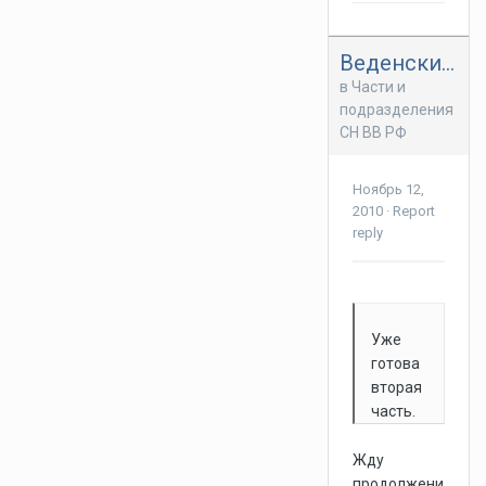
Веденский гамбит
в
Части и
подразделения
СН ВВ РФ
Ноябрь 12,
2010
·
Report
reply
Уже
готова
вторая
часть.
Жду
продолжени