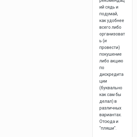
рекомендац
ий сядь и
подумай,
как удобнее
всего либо
организоват
ь (и
провести)
покушение
либо акцию
по
дискредита
ции
(буквально
как сам бы
делал) в
различных
вариантах.
Отсюда и
"пляши".