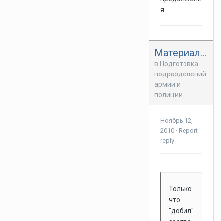
я
Материалы по медицинской помощи.
в
Подготовка
подразделений
армии и
полиции
Ноябрь 12,
2010
·
Report
reply
Только
что
"добил"