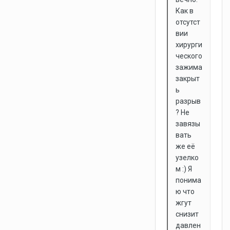
Как в
отсутст
вии
хирурги
ческого
зажима
закрыт
ь
разрыв
? Не
завязы
вать
же её
узелко
м :) Я
понима
ю что
жгут
снизит
давлен