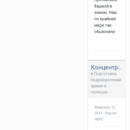
башкой в
землю. Нам
по крайней
мере так
обьясняли
Концентрация внимания в головном дозоре
в
Подготовка
подразделений
армии и
полиции
Февраль 12,
2011
·
Report
reply