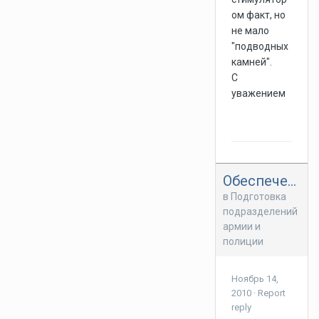
ом факт, но
не мало
"подводных
камней".
С
уважением
Обеспечение безопасности первых лиц гос-ва
в
Подготовка
подразделений
армии и
полиции
Ноябрь 14,
2010
·
Report
reply