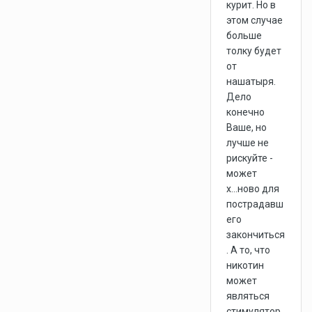
курит. Но в
этом случае
больше
толку будет
от
нашатыря.
Дело
конечно
Ваше, но
лучше не
рискуйте -
может
х...ново для
пострадавш
его
закончиться
. А то, что
никотин
может
являться
стимулятор