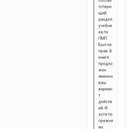
соотве
тствую
щий
раздел
учебни
ка по
ПМП.
Был не
прав. В
книге
предло
жен
именно
ваш
вариан
т
действ
ий. И
хотя по
прежне
му