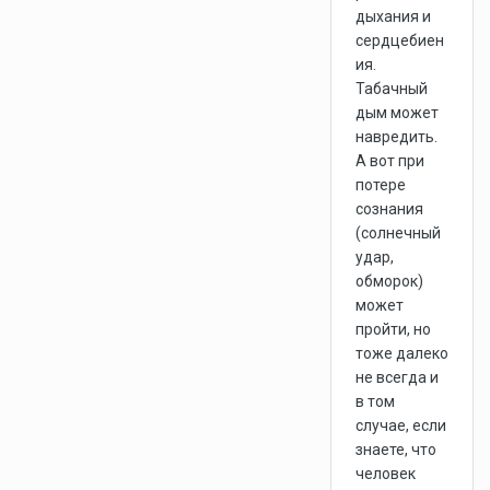
дыхания и
сердцебиен
ия.
Табачный
дым может
навредить.
А вот при
потере
сознания
(солнечный
удар,
обморок)
может
пройти, но
тоже далеко
не всегда и
в том
случае, если
знаете, что
человек