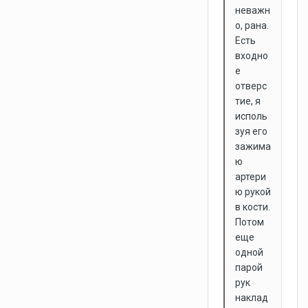
неважн
о, рана.
Есть
входно
е
отверс
тие, я
исполь
зуя его
зажима
ю
артери
ю рукой
в кости.
Потом
еще
одной
парой
рук
наклад