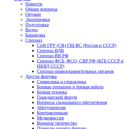
Новости
Общие вопросы
Оружие
Экипировка
Подготовка
Видео
Барахолка
Спецназ
СпН ГРУ (СВ) ГШ ВС (Россия и СССР)
Спецназ ВДВ
Спецназ ВВ РФ
Спецназ ФСБ, ФСО, СВР РФ (КГБ СССР и
НКВД СССР)
Спецназ правоохранительных органов
Другие форумы
Символика и геральдика
Боевые операции и боевая работа
Боевая техника
Гражданский форум
Вопросы социального обеспечения
Абитуриентам
Контрактникам
Медкомиссия
Военное творчество
Приколы нашего форума