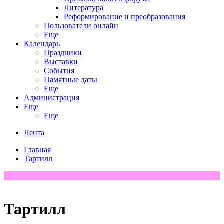
Литература
Реформирование и преобразования
Пользователи онлайн
Еще
Календарь
Праздники
Выставки
События
Памятные даты
Еще
Администрация
Еще
Еще
Лента
Главная
Тартилл
Тартилл