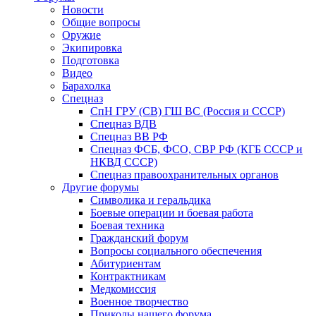
Новости
Общие вопросы
Оружие
Экипировка
Подготовка
Видео
Барахолка
Спецназ
СпН ГРУ (СВ) ГШ ВС (Россия и СССР)
Спецназ ВДВ
Спецназ ВВ РФ
Спецназ ФСБ, ФСО, СВР РФ (КГБ СССР и
НКВД СССР)
Спецназ правоохранительных органов
Другие форумы
Символика и геральдика
Боевые операции и боевая работа
Боевая техника
Гражданский форум
Вопросы социального обеспечения
Абитуриентам
Контрактникам
Медкомиссия
Военное творчество
Приколы нашего форума