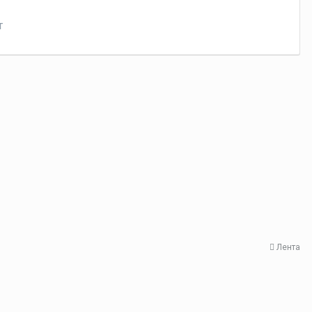
т
Лента