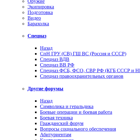
Оружие
Экипировка
Подготовка
Видео
Барахолка
Спецназ
Назад
СпН ГРУ (СВ) ГШ ВС (Россия и СССР)
Спецназ ВДВ
Спецназ ВВ РФ
Спецназ ФСБ, ФСО, СВР РФ (КГБ СССР и 
Спецназ правоохранительных органов
Другие форумы
Назад
Символика и геральдика
Боевые операции и боевая работа
Боевая техника
Гражданский форум
Вопросы социального обеспечения
Абитуриентам