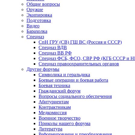
Общие вопросы
Оружие
Экипировка
Подготовка
Видео
Барахолка
Спецназ
СпН ГРУ (СВ) ГШ ВС (Россия и СССР)
Спецназ ВДВ
Спецназ ВВ РФ
Спецназ ФСБ, ФСО, СВР РФ (КГБ СССР и 
Спецназ правоохранительных органов
Другие форумы
Символика и геральдика
Боевые операции и боевая работа
Боевая техника
Гражданский форум
Вопросы социального обеспечения
Абитуриентам
Контрактникам
Медкомиссия
Военное творчество
Приколы нашего форума
Литература
Реформирование и преобразования