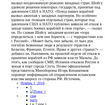
вызвал неоднозначную реакцию западных стран. Шойгу
удивили решения некоторых государств, принятые под
давлением США и НАТО. «Поход наших кораблей
вызвал ажиотаж у западных партнеров. Но особенно
удивила нас позиция отдельных стран, которые под
давлением США и НАТО публично заявили об отказе в
заходе наших боевых кораблей в свои порты», — сказал
он. По словам Шойгу, западным коллегам «пора
определиться, с кем они борются, — с террористами или
с Россией». «Может быть, они забыли, от чьих рук
погибли безвинные люди в результате терактов в
Бельгии, Франции, Египте, Ираке и других странах?» —
добавил он. Напомним, на прошлой неделе об отказе в
принятии кораблей из РФ заявили власти Мальты. До
этого, как сообщали СМИ, Испания отказала России в
заходе в порт города Сеута. Позже официальный
представитель Минобороны Игорь Конашенков
опроверг информацию об отправленном испанским
властям запросе со стороны РФ. Источник.
Ноябрь 1, 2016
1
сша
нато
( и 2 еще )