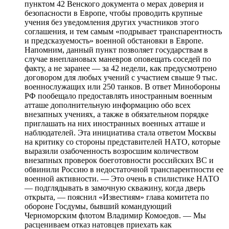
пунктом 42 Венского документа о мерах доверия и
безопасности в Европе, чтобы проводить крупные
учения без уведомления других участников этого
соглашения, и тем самым «подрывает транспарентность
и предсказуемость» военной обстановки в Европе.
Напомним, данный пункт позволяет государствам в
случае внеплановых маневров оповещать соседей по
факту, а не заранее — за 42 недели, как предусмотрено
договором для любых учений с участием свыше 9 тыс.
военнослужащих или 250 танков. В ответ Минобороны
РФ пообещало предоставлять иностранным военным
атташе дополнительную информацию обо всех
внезапных учениях, а также в обязательном порядке
приглашать на них иностранных военных атташе и
наблюдателей. Эта инициатива стала ответом Москвы
на критику со стороны представителей НАТО, которые
выразили озабоченность возросшим количеством
внезапных проверок боеготовности российских ВС и
обвинили Россию в недостаточной транспарентности ее
военной активности. — Это очень в стилистике НАТО
— подглядывать в замочную скважину, когда дверь
открыта, — пояснил «Известиям» глава комитета по
обороне Госдумы, бывший командующий
Черноморским флотом Владимир Комоедов. — Мы
расцениваем отказ натовцев приехать как