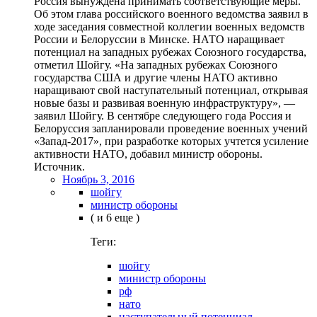
Россия вынуждена принимать соответствующие меры.
Об этом глава российского военного ведомства заявил в
ходе заседания совместной коллегии военных ведомств
России и Белоруссии в Минске. НАТО наращивает
потенциал на западных рубежах Союзного государства,
отметил Шойгу. «На западных рубежах Союзного
государства США и другие члены НАТО активно
наращивают свой наступательный потенциал, открывая
новые базы и развивая военную инфраструктуру», —
заявил Шойгу. В сентябре следующего года Россия и
Белоруссия запланировали проведение военных учений
«Запад-2017», при разработке которых учтется усиление
активности НАТО, добавил министр обороны.
Источник.
Ноябрь 3, 2016
шойгу
министр обороны
( и 6 еще )
Теги:
шойгу
министр обороны
рф
нато
наступательный потенциал