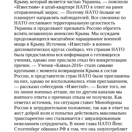
Крыму, который является частью Украины, — пояснили
«Известиям» в штаб-квартире НАТО в ответ на ранее
отправленный запрос. — Поэтому НАТО больше не
планирует направлять наблюдателей. Все союзники по
НАТО отстаивают территориальную целостность
Украины и продолжают призывать Россию обратить
вспять незаконную аннексию Крыма. Мы осуждаем
продолжающееся масштабное наращивание военной
мощи в Крыму. Источник «Известий» в военно-
дипломатических кругах сообщил, что странам НАТО
была предоставлена вся информация о готовящихся
учениях, однако они прислали отказ без конкретизации
причин. — Учения «Кавказ-2016» стали самыми
крупными с момента возвращения Крыма в состав
России, и представители стран НАТО были приглашены
на них, однако не воспользовались этим приглашением,
— рассказал собеседник «Известий». — Более того, ни
по линии военных атташе, ни по другим каналам мы
внятного ответа о причинах отказа не получили. Как
отметил источник, эта ситуация ставит Минобороны
России в затруднительное положение, так как в ответ на
жест доброй воли и попытки действовать максимально
транспарентно оно сталкивается с завуалированным
нежеланием сотрудничать. В июне глава НАТО Йенс
Столтенберг обвинил РФ в том, что она злоупотребляет