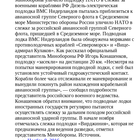
военными кораблями РФ Дизель-электрическая
подлодка ВМС Нидерландов пыталась приблизиться к
авианосной группе Северного флота в Средиземном
море Министерство обороны России уличило НАТО в
слежке за российской авианосной группой Северного
флота, пришедшей в Средиземное море. Подводная
лодка ВМС Нидерландов была обнаружена моряками с
противолодочных кораблей «Североморск» и «Вице-
адмирал Кулаков». Как рассказал официальный
представитель Минобороны РФ Игорь Конашенков,
подлодку «засекли» на дистанции 20 км. «Несмотря на
попытки маневрирования подводной лодки, с ней был
установлен устойчивый гидроакустический контакт.
Корабли более часа отслеживали ее маневрирование и
вынудили покинуть район нахождения корабельной
авианосной группы», — сообщил подробности
представитель российского военного ведомства.
Конашенков обратил внимание, что подводные лодки
иностранных государств регулярно пытаются
осуществлять слежку за дальним походом российской
авианосной ударной группы. В начале ноября
отмечалась слежка подлодки «Вирджиния», которая не
предназначена для ведения разведки, отметил
представитель Минобороны. Источник.