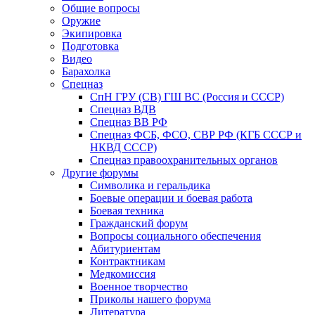
Общие вопросы
Оружие
Экипировка
Подготовка
Видео
Барахолка
Спецназ
СпН ГРУ (СВ) ГШ ВС (Россия и СССР)
Спецназ ВДВ
Спецназ ВВ РФ
Спецназ ФСБ, ФСО, СВР РФ (КГБ СССР и
НКВД СССР)
Спецназ правоохранительных органов
Другие форумы
Символика и геральдика
Боевые операции и боевая работа
Боевая техника
Гражданский форум
Вопросы социального обеспечения
Абитуриентам
Контрактникам
Медкомиссия
Военное творчество
Приколы нашего форума
Литература