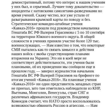
демонстративный, потому что интерес к нашим учениям
у них был, и серьезный. Лучшее тому доказательство —
инциденты с натовскими самолетами-разведчиками во
время учений. Скажу честно, все уже устали от
разыгрывания крымской карты по поводу и без.
Стратегические командно-штабные учения
«Кавказ-2016» прошли под руководством начальника
Генштаба ВС РФ Валерия Герасимова с 5 по 10 сентября
на территории Южного военного округа. В общей
сложности в учениях приняли участие более 120 тыс.
военнослужащих. — Нам известно о том, что некоторые
СМИ пытались как-то связать замысел и действия
наших войск с якобы существующими планами
вторжения на Украину. Это ни в коей мере не
соответствует действительности, эти учения были
плановыми, об их проведении мы сообщили еще в
прошлом году, — заверил журналистов начальник
Генштаба ВС РФ Валерий Герасимов на брифинге по
итогам учений «Кавказ-2016». На плановые учения
«Кавказ-2016» ни один представитель западных стран
не приехал, зато там отметились наблюдатели из КНР,
Вьетнама, Монголии, Венесуэлы, стран СНГ и
различных африканских государств. Владимир
Комоедов считает, что НАТО просто воспользовалось
возможностью обвинить Россию в агрессии. — Нам