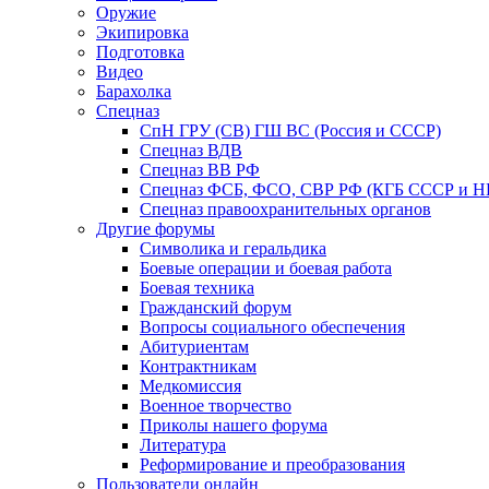
Оружие
Экипировка
Подготовка
Видео
Барахолка
Спецназ
СпН ГРУ (СВ) ГШ ВС (Россия и СССР)
Спецназ ВДВ
Спецназ ВВ РФ
Спецназ ФСБ, ФСО, СВР РФ (КГБ СССР и 
Спецназ правоохранительных органов
Другие форумы
Символика и геральдика
Боевые операции и боевая работа
Боевая техника
Гражданский форум
Вопросы социального обеспечения
Абитуриентам
Контрактникам
Медкомиссия
Военное творчество
Приколы нашего форума
Литература
Реформирование и преобразования
Пользователи онлайн