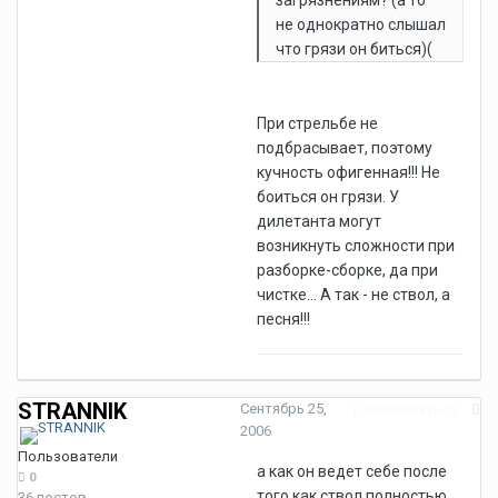
загрязнениям? (а то
не однократно слышал
что грязи он биться)(
При стрельбе не
подбрасывает, поэтому
кучность офигенная!!! Не
боиться он грязи. У
дилетанта могут
возникнуть сложности при
разборке-сборке, да при
чистке... А так - не ствол, а
песня!!!
STRANNIK
Сентябрь 25,
Пожаловаться
2006
Пользователи
а как он ведет себе после
0
того как ствол полностью
36 постов