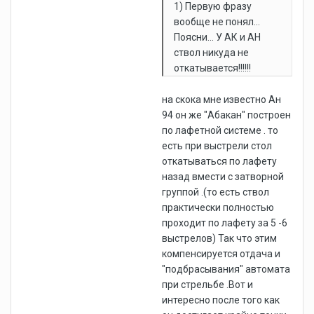
1) Первую фразу
вообще не понял...
Поясни... У АК и АН
ствол никуда не
откатывается!!!!!!
на скока мне известно Ан
94 он же "Абакан" построен
по лафетной системе . то
есть при выстрели стол
откатываться по лафету
назад вмести с затворной
группой .(то есть ствол
практически полностью
проходит по лафету за 5 -6
выстрелов) Так что этим
компенсируется отдача и
"подбрасывания" автомата
при стрельбе .Вот и
интересно после того как