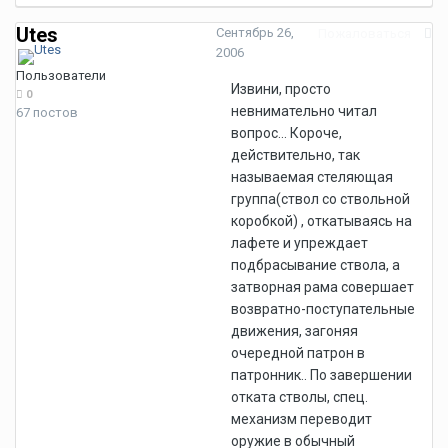
Utes
Сентябрь 26,
Пожаловаться
2006
Пользователи
Извини, просто
0
невнимательно читал
67 постов
вопрос... Короче,
действительно, так
называемая стеляющая
группа(ствол со ствольной
коробкой) , откатываясь на
лафете и упреждает
подбрасывание ствола, а
затворная рама совершает
возвратно-поступательные
движения, загоняя
очередной патрон в
патронник.. По завершении
отката стволы, спец.
механизм переводит
оружие в обычный