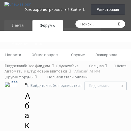
Регистрация
Уже зарегистрированы? Войти
Лента
Форумы
Календарь
Администрация
Новости
Общие вопросы
Оружие
Экипировка
Подготовка
Главная
Все форумы
Видео
Оружие
Барахолка
Спецназ
Лента
Автоматы и штурмовые винтовки
"Абакан" АН-94
Другие форумы
Пользователи онлайн
"
Войдите чтобы подписаться
Подписчики
0
А
б
а
к