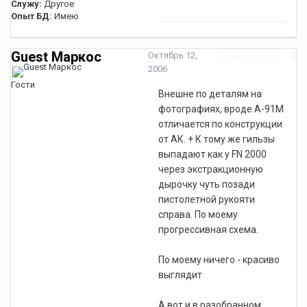
Служу:
Другое
Опыт БД:
Имею
Guest Маркос
Октябрь 12,
Пожаловаться
2006
Гости
Внешне по деталям на
фотографиях, вроде А-91М
отличается по конструкции
от АК. + К тому же гильзы
выпадают как у FN 2000
через экстракционную
дырочку чуть позади
пистолетной рукояти
справа. По моему
прогрессивная схема.
По моему ничего - красиво
выглядит
А вот и в разобранном