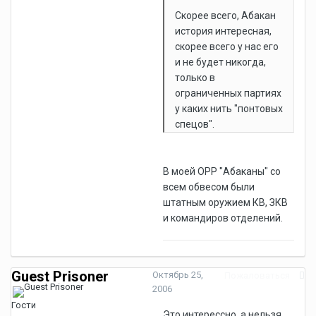
Скорее всего, Абакан
история интересная,
скорее всего у нас его
и не будет никогда,
только в
ограниченных партиях
у каких нить "понтовых
спецов".
В моей ОРР "Абаканы" со
всем обвесом были
штатным оружием КВ, ЗКВ
и командиров отделений.
Guest Prisoner
Октябрь 25,
Пожаловаться
2006
Гости
Это интерессно, а нельзя