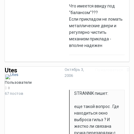
Что имеется ввиду под
"балансом"???
Если прикладом не ломать
металлические двери и
регулярно чистить
механизм приклада -
вполне надежен
Utes
Октябрь 3,
Пожаловаться
2006
Пользователи
0
STRANNIK пишет:
67 постов
еще такой вопрос . Где
находиться окно
выброса гильз ? И
жестко ли связана
ручка перезарядки с