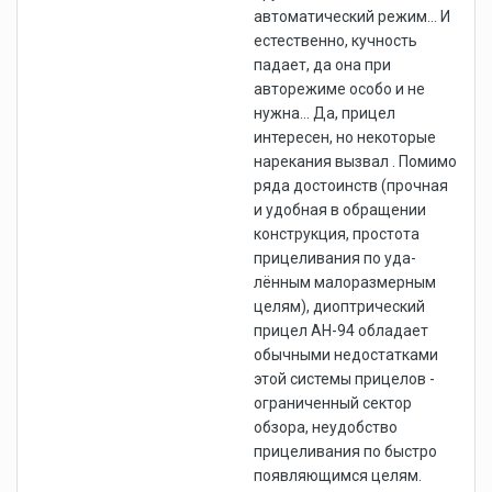
автоматический режим... И
естественно, кучность
падает, да она при
авторежиме особо и не
нужна... Да, прицел
интересен, но некоторые
нарекания вызвал . Помимо
ряда достоинств (прочная
и удобная в обращении
конструк­ция, простота
прицеливания по уда­
лённым малоразмерным
целям), диоптрический
прицел АН-94 обла­дает
обычными недостатками
этой системы прицелов -
ограниченный сектор
обзора, неудобство
прицели­вания по быстро
появляющимся целям.