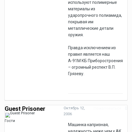
используют полимерные
материалы из
ударопрочного полиамида,
покрывая им
металлические детали
оружия.
Правда исключением из
правил является наш
А-91М КБ Приборостроения
– огромный респект В.П.
Грязеву.
Guest Prisoner
Октябрь 12,
Пожаловаться
2006
Гости
Машинка капризная,
надежность ниже чем у АК,