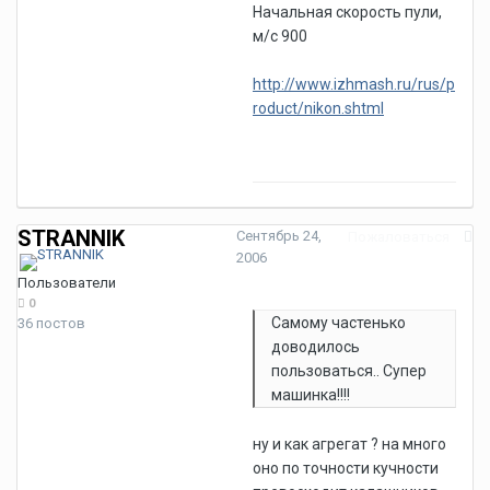
Начальная скорость пули,
м/с 900
http://www.izhmash.ru/rus/p
roduct/nikon.shtml
STRANNIK
Сентябрь 24,
Пожаловаться
2006
Пользователи
0
Самому частенько
36 постов
доводилось
пользоваться.. Супер
машинка!!!!
ну и как агрегат ? на много
оно по точности кучности