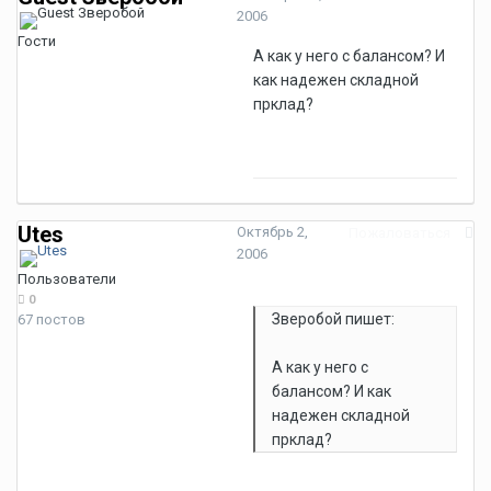
2006
Гости
А как у него с балансом? И
как надежен складной
прклад?
Utes
Октябрь 2,
Пожаловаться
2006
Пользователи
0
Зверобой пишет:
67 постов
А как у него с
балансом? И как
надежен складной
прклад?