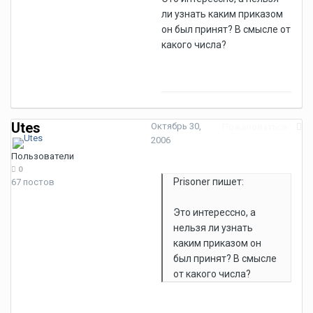
ли узнать каким приказом
он был принят? В смысле от
какого числа?
Utes
Октябрь 30,
Пожаловаться
2006
Пользователи
0
Prisoner пишет:
67 постов
Это интерессно, а
нельзя ли узнать
каким приказом он
был принят? В смысле
от какого числа?