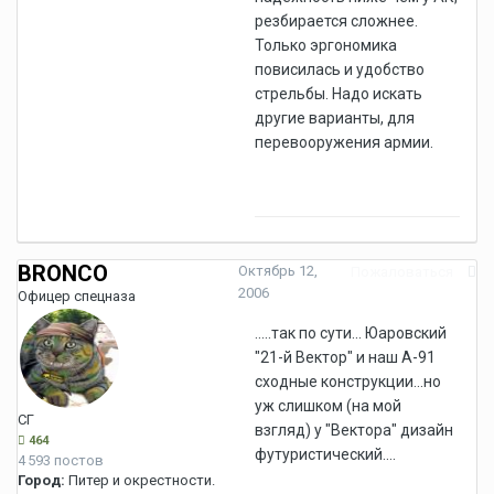
резбирается сложнее.
Только эргономика
повисилась и удобство
стрельбы. Надо искать
другие варианты, для
перевооружения армии.
BRONCO
Октябрь 12,
Пожаловаться
2006
Офицер спецназа
.....так по сути... Юаровский
"21-й Вектор" и наш А-91
сходные конструкции...но
уж слишком (на мой
СГ
взгляд) у "Вектора" дизайн
464
футуристический....
4 593 постов
Город:
Питер и окрестности.