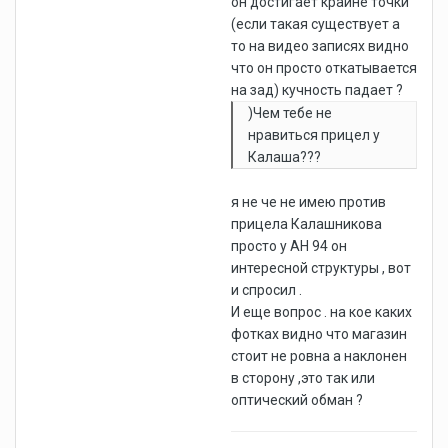
он достигает крайне точки
(если такая существует а
то на видео записях видно
что он просто откатывается
на зад) кучность падает ?
)Чем тебе не
нравиться прицел у
Калаша???
я не че не имею против
прицела Калашникова
просто у АН 94 он
интересной структуры , вот
и спросил .
И еще вопрос . на кое каких
фотках видно что магазин
стоит не ровна а наклонен
в сторону ,это так или
оптический обман ?