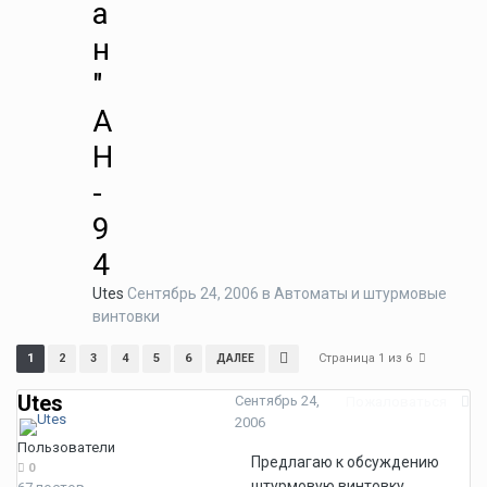
а
н
"
А
Н
-
9
4
Utes
Сентябрь 24, 2006
в
Автоматы и штурмовые
винтовки
Страница 1 из 6
1
2
3
4
5
6
ДАЛЕЕ
Utes
Сентябрь 24,
Пожаловаться
2006
Пользователи
Предлагаю к обсуждению
0
штурмовую винтовку