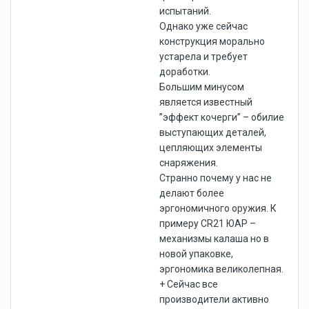
испытаний.
Однако уже сейчас
конструкция морально
устарела и требует
доработки.
Большим минусом
является известный
”эффект кочерги” – обилие
выступающих деталей,
цепляющих элементы
снаряжения.
Странно почему у нас не
делают более
эргономичного оружия. К
примеру CR21 ЮАР –
механизмы калаша но в
новой упаковке,
эргономика великолепная.
+ Сейчас все
производители активно