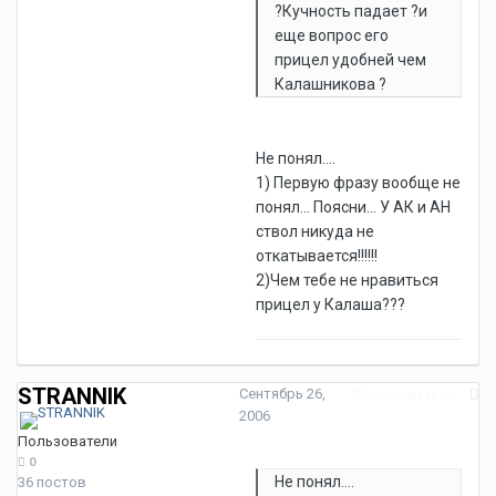
?Кучность падает ?и
еще вопрос его
прицел удобней чем
Калашникова ?
Не понял....
1) Первую фразу вообще не
понял... Поясни... У АК и АН
ствол никуда не
откатывается!!!!!!
2)Чем тебе не нравиться
прицел у Калаша???
STRANNIK
Сентябрь 26,
Пожаловаться
2006
Пользователи
0
Не понял....
36 постов