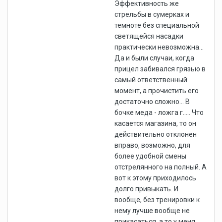
Эффективность же
стрельбы в сумерках и
темноте без специаль­ной
светящейся насадки
практичес­ки невозможна...
Да и были случаи, когда
прицел забивался грязью в
самый ответственный
момент, а прочистить его
достаточно сложно... В
бочке меда - ложга г..... Что
касается магазина, то он
действительно отклонен
вправо, возможно, для
более удобной смены
отстрелянного на полный. А
вот к этому приходилось
долго привыкать. И
вообще, без тренировки к
нему лучше вообще не
прикасаться, а то у меня