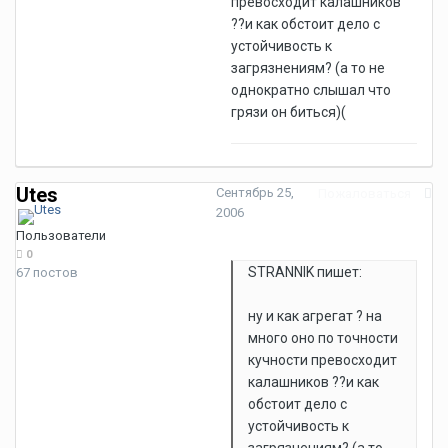
превосходит калашников
??и как обстоит дело с
устойчивость к
загрязнениям? (а то не
однократно слышал что
грязи он биться)(
Utes
Сентябрь 25,
Пожаловаться
2006
Пользователи
0
STRANNIK пишет:
67 постов
ну и как агрегат ? на
много оно по точности
кучности превосходит
калашников ??и как
обстоит дело с
устойчивость к