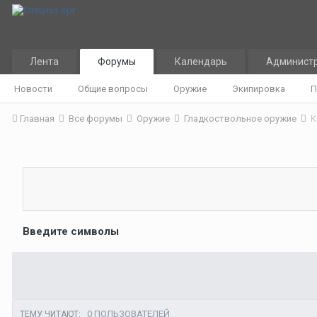
Лента
Форумы
Календарь
Админист
Новости
Общие вопросы
Оружие
Экипировка
П
Главная
Все форумы
Оружие
Гладкоствольное оружие
К
Введите символы
0 ПОЛЬЗОВАТЕЛЕЙ
ТЕМУ ЧИТАЮТ: