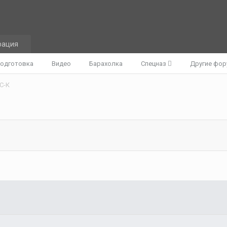
рация
одготовка
Видео
Барахолка
Спецназ
Другие фо
С-К