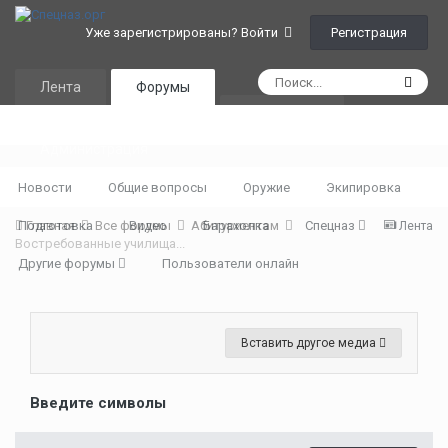
Регистрация
Уже зарегистрированы? Войти
Лента
Форумы
Календарь
Администрация
Новости
Общие вопросы
Оружие
Экипировка
Подготовка
Главная
Все форумы
Видео
Абитуриентам
Барахолка
Спецназ
Лента
Востребованные училища...
Другие форумы
Пользователи онлайн
Вставить другое медиа
Введите символы