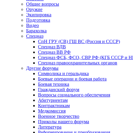
Общие вопросы
Оружие
Экипировка
Подготовка
Видео
Барахолка
Спецназ
СпН ГРУ (СВ) ГШ ВС (Россия и СССР)
Спецназ ВДВ
Спецназ ВВ РФ
Спецназ ФСБ, ФСО, СВР РФ (КГБ СССР и 
Спецназ правоохранительных органов
Другие форумы
Символика и геральдика
Боевые операции и боевая работа
Боевая техника
Гражданский форум
Вопросы социального обеспечения
Абитуриентам
Контрактникам
Медкомиссия
Военное творчество
Приколы нашего форума
Литература
Реформирование и преобразования