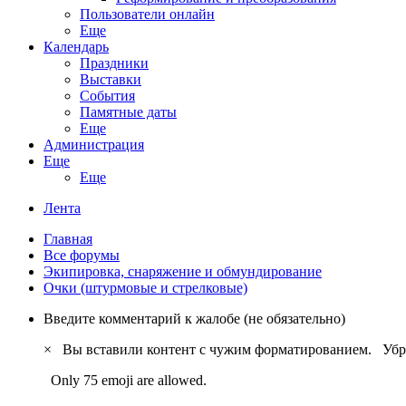
Пользователи онлайн
Еще
Календарь
Праздники
Выставки
События
Памятные даты
Еще
Администрация
Еще
Еще
Лента
Главная
Все форумы
Экипировка, снаряжение и обмундирование
Очки (штурмовые и стрелковые)
Введите комментарий к жалобе (не обязательно)
×
Вы вставили контент с чужим форматированием.
Убр
Only 75 emoji are allowed.