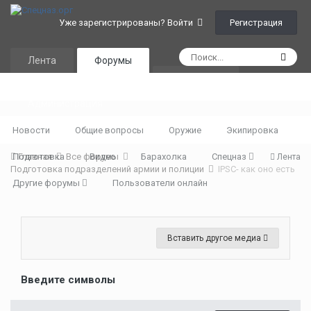
Регистрация
Уже зарегистрированы? Войти
Лента
Форумы
Календарь
Администрация
Новости
Общие вопросы
Оружие
Экипировка
Подготовка
Главная
Все форумы
Видео
Барахолка
Спецназ
Лента
Подготовка подразделений армии и полиции
IPSC- как оно есть
Другие форумы
Пользователи онлайн
Вставить другое медиа
Введите символы