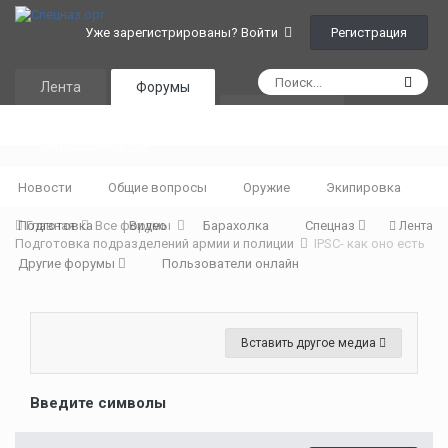
Регистрация
Уже зарегистрированы? Войти
Лента
Форумы
Календарь
Администрация
Новости
Общие вопросы
Оружие
Экипировка
Подготовка
Главная
Все форумы
Видео
Барахолка
Спецназ
Лента
Подготовка подразделений армии и полиции
IPSC- как оно есть
Другие форумы
Пользователи онлайн
Вставить другое медиа
Введите символы