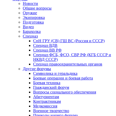
Новости
Общие вопросы
Оружие
Экипировка
Подготовка
Видео
Барахолка
Спецназ
СпН ГРУ (СВ) ГШ ВС (Россия и СССР)
Спецназ ВДВ
Спецназ ВВ РФ
Спецназ ФСБ, ФСО, СВР РФ (КГБ СССР и
НКВД СССР)
Спецназ правоохранительных органов
Другие форумы
Символика и геральдика
Боевые операции и боевая работа
Боевая техника
Гражданский форум
Вопросы социального обеспечения
Абитуриентам
Контрактникам
Медкомиссия
Военное творчество
Приколы нашего форума