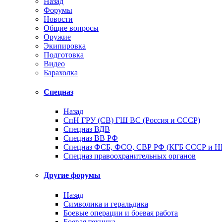
Назад
Форумы
Новости
Общие вопросы
Оружие
Экипировка
Подготовка
Видео
Барахолка
Спецназ
Назад
СпН ГРУ (СВ) ГШ ВС (Россия и СССР)
Спецназ ВДВ
Спецназ ВВ РФ
Спецназ ФСБ, ФСО, СВР РФ (КГБ СССР и 
Спецназ правоохранительных органов
Другие форумы
Назад
Символика и геральдика
Боевые операции и боевая работа
Боевая техника