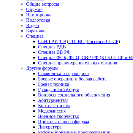
Общие вопросы
Оружие
Экипировка
Подготовка
Видео
Барахолка
Спецназ
СпН ГРУ (СВ) ГШ ВС (Россия и СССР)
Спецназ ВДВ
Спецназ ВВ РФ
Спецназ ФСБ, ФСО, СВР РФ (КГБ СССР и 
Спецназ правоохранительных органов
Другие форумы
Символика и геральдика
Боевые операции и боевая работа
Боевая техника
Гражданский форум
Вопросы социального обеспечения
Абитуриентам
Контрактникам
Медкомиссия
Военное творчество
Приколы нашего форума
Литература
Реформирование и преобразования