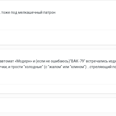
и..тоже под мелкашечный патрон
втомат «Модерн» и (если не ошибаюсь)"ВАК-79" встречались издел
ручки, и трости "холодные" (с "жалом" или "клином") ...стреляющий 