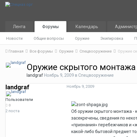
Лента
Форумы
Календарь
Админист
Новости
Общие вопросы
Оружие
Экипировка
П
Главная
Все форумы
Оружие
Спецвооружение
Оружие с
Оружие скрытого монтажа
landgraf
Ноябрь 9, 2009
в
Спецвооружение
landgraf
Ноябрь 9, 2009
Пользователи
0
2 поста
Об оружии скрытого монтажа - 
засекречены, сведения по неко
«признания» перебежчиков и «ж
какой-либо бытовой предмет тол