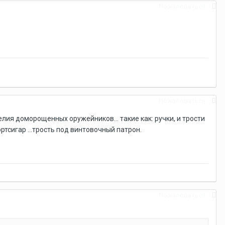
Пожаловаться
Пожаловаться
ия доморощенных оружейников... такие как: ручки, и трости
портсигар ...трость под винтовочный патрон.
Пожаловаться