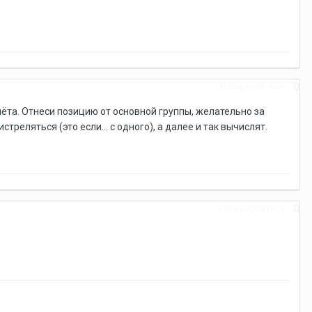
Пожаловаться
ёта. Отнеси позицию от основной группы, желательно за
треляться (это если... с одного), а далее и так вычислят.
Пожаловаться