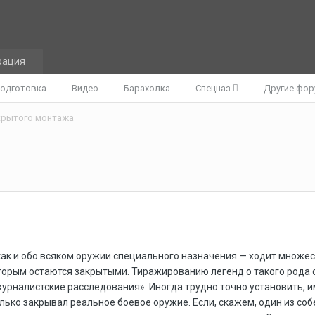
рация
одготовка
Видео
Барахолка
Спецназ
Другие фо
крытого монтажа
как и обо всяком оружии специального назначения — ходит множес
торым остаются закрытыми. Тиражированию легенд о такого рода
урналистские расследования». Иногда трудно точно установить, 
ько закрывал реальное боевое оружие. Если, скажем, один из собе