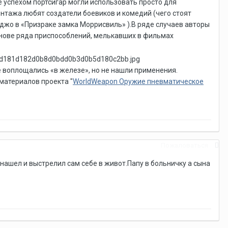
же успехом портсигар могли использовать просто для
нтажа любят создатели боевиков и комедий (чего стоят
нджо в «Призраке замка Моррисвиль» ).В ряде случаев авторы
снове ряда приспособлений, мелькавших в фильмах
 воплощались «в железе», но не нашли применения.
материалов проекта "
WorldWeapon Оружие пневматическое
Пожаловаться
ашел и выстрелил сам себе в живот.Папу в больничку а сына