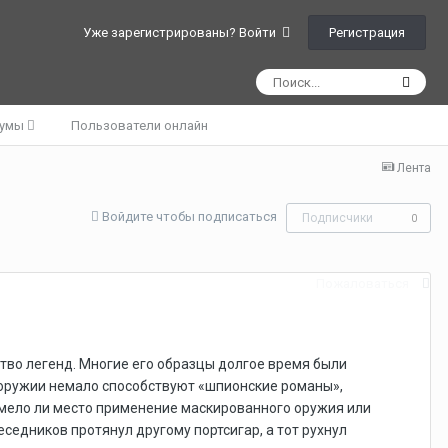
Регистрация
Уже зарегистрированы? Войти
румы
Пользователи онлайн
Лента
Войдите чтобы подписаться
Подписчики
0
Пожаловаться
тво легенд. Многие его образцы долгое время были
 оружии немало способствуют «шпионские романы»,
имело ли место применение маскированного оружия или
седников протянул другому портсигар, а тот рухнул