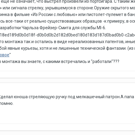
 еще не означает, что выстрел произвели из портсигара. С таким 
 или сигнала стрелку, укрывшемуся в стороне.Оружие скрытого мо
тинка в фильме «Из России с любовью» или пистолет-пулемет в ба
сь все-таки от реально существовавших образцов -к примеру, в о
азработки Чарльза Фрейзер-Смита для службы Ml-6.
о монтажа так и остались в виде нереализованных патентов, иные
ой явные курьезы, хотя и не лишенные технической фантазии. (из 
ковое
"
 монтажа вы знаете, с какими встречались и "работали"???
Сделал юноша стреляющую ручку под мелкашечный патрон.А папа н
епомню.