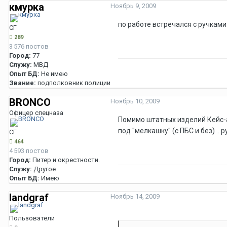
кмурка
Ноябрь 9, 2009
по работе встречался с ручкам
СГ
289
3 576 постов
Город:
77
Служу:
МВД
Опыт БД:
Не имею
Звание:
подполковник полиции
BRONCO
Ноябрь 10, 2009
Офицер спецназа
Помимо штатных изделий Кейс-а
под "мелкашку" (с ПБС и без) ...
СГ
464
4 593 постов
Город:
Питер и окрестности.
Служу:
Другое
Опыт БД:
Имею
landgraf
Ноябрь 14, 2009
Пользователи