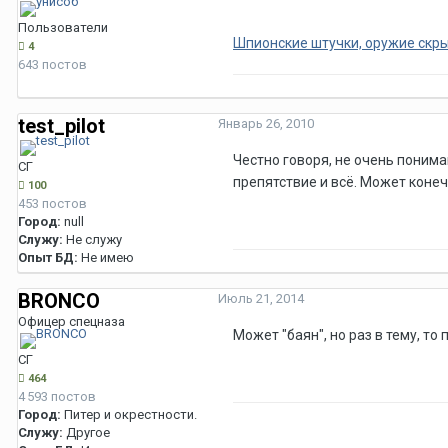
Пользователи
Шпионские штучки, оружие скры
4
643 постов
test_pilot
Январь 26, 2010
Честно говоря, не очень поним
СГ
препятствие и всё. Может конечн
100
453 постов
Город:
null
Служу:
Не служу
Опыт БД:
Не имею
BRONCO
Июль 21, 2014
Офицер спецназа
Может "баян", но раз в тему, то
СГ
464
4 593 постов
Город:
Питер и окрестности.
Служу:
Другое