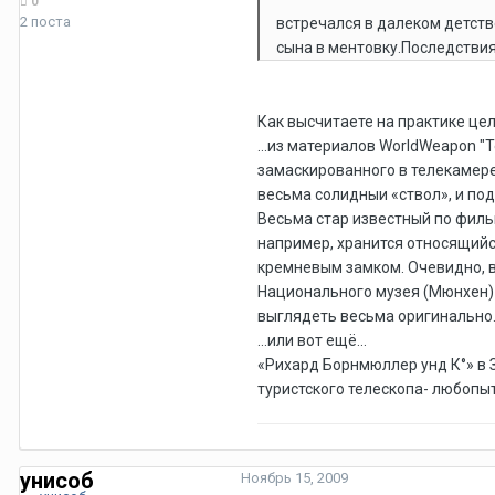
0
2 поста
встречался в далеком детств
сына в ментовку.Последстви
Как высчитаете на практике це
...из материалов WorldWeapon "
замаскированного в телекамере
весьма солидныи «ствол», и по
Весьма стар известный по филь
например, хранится относящийс
кремневым замком. Очевидно, в
Национального музея (Мюнхен) 
выглядеть весьма оригинально.
...или вот ещё...
«Рихард Борнмюллер унд К°» в 
туристского телескопа- любопы
унисоб
Ноябрь 15, 2009