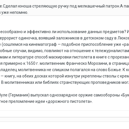
е.Сделал юноша стреляющую ручку под мелкашечный патрон.А папа
я уже непомню.
лесообразно и эффективно ли использование данных предметов? 
Террорист одиночка, взявший заложников в детскоком саду в Люксем
 (сошлемся на кинематограф — подобное приспособление уже «раб
добные случаи, видимо, повлияют на отношение к тележурналистам
мам и литературе способ маскировки пистолета в книге с прореза
я примерно к 1650 г. молитвенник Франческо Морозини, в страниц
ладелец молитвенника не слишком полагался на слово Божье. К кон
— книгу, на обеих досках которой изнутри укреплены стволы с к
 В молитвенниках или библиях странствующих проповедников мог
Зуле (Германия) выпускал однозарядное оружие самообороны «Буко
тное преломление идеи «дорожного пистолета».