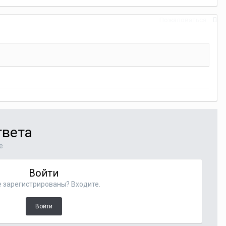
Пожаловаться
твета
е
Войти
 зарегистрированы? Входите.
Войти