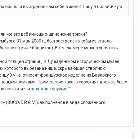
 нашел и выстрелил сам себе в живот.Папу в больничку а
Или же это всё киношно-шпионские трюки?
бурге 31 мая 2000 г., был застрелен якобы из ствола,
отало» в ряде боевиков). В телекамере можно упрятать
.
нной толщей страниц. В Дрезденском историческом музее,
ах которого вырезана ниша, скрывающая стволик с
цу XVII в. относят французское изделие из Баварского
ремневыми замками. Применение такого «оружия» должно было
ло прятаться и
холодное оружие
. "
» (BUCO/D.R.G.M.), выполненое в виде сложенного
Пожаловаться