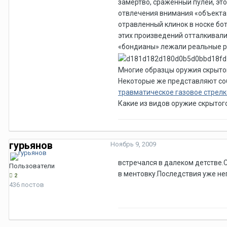
замертво, сраженный пулей, это
отвлечения внимания «объекта»
отравленный клинок в носке бо
этих произведений отталкивали
«бондианы» лежали реальные р
Многие образцы оружия скрытог
Некоторые же представляют соб
травматическое газовое стрел
Какие из видов оружие скрытого
гурьянов
Ноябрь 9, 2009
встречался в далеком детстве.
Пользователи
в ментовку.Последствия уже н
2
436 постов