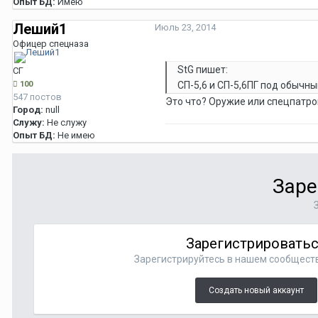
Опыт БД:
Имею
Леший1
Июль 23, 2014
Офицер спецназа
StG пишет:
СГ
100
СП-5,6 и СП-5,6ПГ под обычн
547 постов
Это что? Оружие или спецпатро
Город:
null
Служу:
Не служу
Опыт БД:
Не имею
Заре
Зарегистрировать
Зарегистрируйтесь в нашем сообществе
Создать новый аккаунт