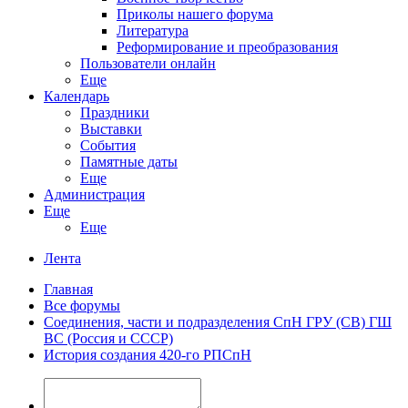
Приколы нашего форума
Литература
Реформирование и преобразования
Пользователи онлайн
Еще
Календарь
Праздники
Выставки
События
Памятные даты
Еще
Администрация
Еще
Еще
Лента
Главная
Все форумы
Соединения, части и подразделения СпН ГРУ (СВ) ГШ
ВС (Россия и СССР)
История создания 420-го РПСпН