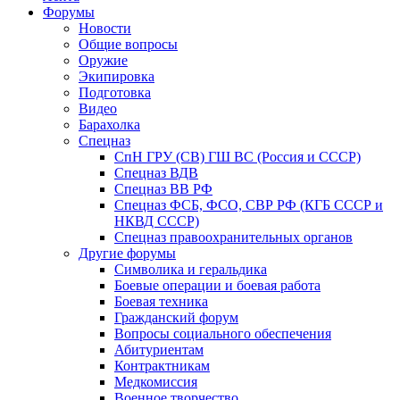
Форумы
Новости
Общие вопросы
Оружие
Экипировка
Подготовка
Видео
Барахолка
Спецназ
СпН ГРУ (СВ) ГШ ВС (Россия и СССР)
Спецназ ВДВ
Спецназ ВВ РФ
Спецназ ФСБ, ФСО, СВР РФ (КГБ СССР и
НКВД СССР)
Спецназ правоохранительных органов
Другие форумы
Символика и геральдика
Боевые операции и боевая работа
Боевая техника
Гражданский форум
Вопросы социального обеспечения
Абитуриентам
Контрактникам
Медкомиссия
Военное творчество