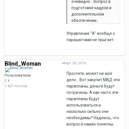
очевидно... Вопрос в
подготовке кадров и
дополнительном
обеспечении...
Управление "А" вообще с
парашютами не прыгает.
Blind_Woman
Март 20, 2010
Пожаловаться
Простите, может не моё
Пользователи
дело... Вот закупит МВД эти
1
1 407 постов
парапланы, деньги будут
потрачены. А как часто эти
парапланы будут
использоваться и
насколько сильно они
необходимы? Надеюсь, что
вопрос и намёк понятны.