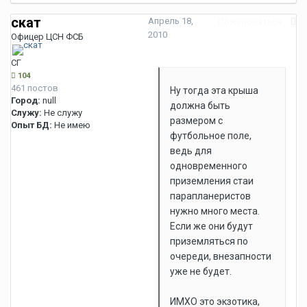
скат
Апрель 18,
Пожаловаться
2010
Офицер ЦСН ФСБ
СГ
104
461 постов
Ну тогда эта крыша
Город:
null
должна быть
Служу:
Не служу
размером с
Опыт БД:
Не имею
футбольное поле,
ведь для
одновременного
приземления стаи
парапланеристов
нужно много места.
Если же они будут
приземляться по
очереди, внезапности
уже не будет.
ИМХО это экзотика,