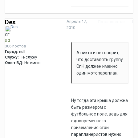
Des
Апрель 17,
Пожаловаться
2010
СГ
2
306 постов
Город:
null
А никто и не говорит,
Служу:
Не служу
что доставлять группу
Опыт БД:
Не имею
СпН должен именно
один
мотопараплан.
Ну тогда эта крыша должна
быть размером с
футбольное поле, ведь для
одновременного
приземления стаи
парапланеристов нужно