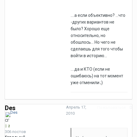
....а если объективно? ...что
-других вариантов не
было? Хорошо еще
относительно, но
обошлось... Но чего не
сделаешь для того чтобы
войти в историю...
....да и КТО (если не
ошибаюсь) на тот момент
уже отменили ;)
Des
Апрель 17,
Пожаловаться
2010
СГ
2
306 постов