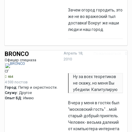
Зачем огород городить, это
же не во вражеский тыл
доставка! Вокруг же наши
люди и наш город.
BRONCO
Апрель 18,
Пожаловаться
2010
Офицер спецназа
СГ
Ну за всех теоретиков
464
4 593 постов
не скажу, но меня Вы
Город:
Питер и окрестности.
убедили. Капитулирую
Служу:
Другое
Опыт БД:
Имею
Вчера у меня в гостях был
"московский гость" ...мой
старый-добрый приятель.
Человек- весьма далекий
от компьютера-интернета