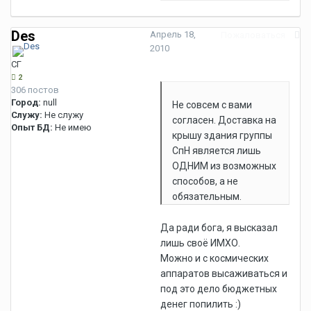
Des
Апрель 18,
Пожаловаться
2010
СГ
2
306 постов
Город:
null
Не совсем с вами
Служу:
Не служу
согласен. Доставка на
Опыт БД:
Не имею
крышу здания группы
СпН является лишь
ОДНИМ из возможных
способов, а не
обязательным.
Да ради бога, я высказал
лишь своё ИМХО.
Можно и с космических
аппаратов высаживаться и
под это дело бюджетных
денег попилить :)