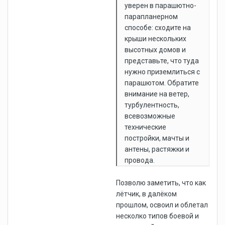
уверен в парашютно-
парапланерном
способе: сходите на
крыши нескольких
высотных домов и
представьте, что туда
нужно приземлиться с
парашютом. Обратите
внимание на ветер,
турбулентность,
всевозможные
технические
постройки, мачты и
антены, растяжки и
провода.
Позволю заметить, что как
лётчик, в далёком
прошлом, освоил и облетал
несколко типов боевой и