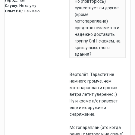
Город:
null
Но (повторюсь)
Служу:
Не служу
существует ли другое
Опыт БД:
Не имею
(кроме
мотопараплана)
средство незаметно и
надежно доставить
группу СпН, скажем, на
крышу высотного
здания?
Вертолёт. Тарахтит не
намного громче, чем
мотопараплан и против
ветра летит уверенно ;)
Ну и кроме л/с привезёт
ещё и их оружие и
снаряжение.
Мотопараплан (это когда
ранец с мотором на спине)