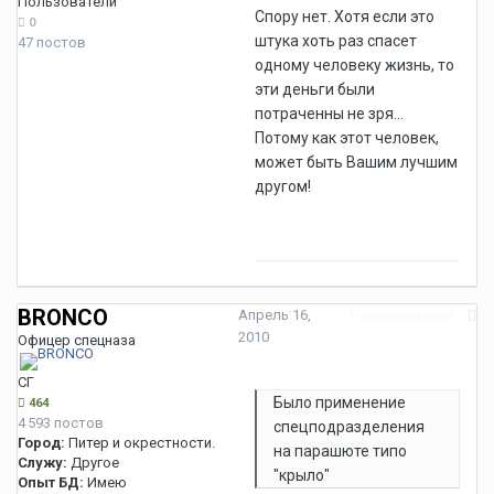
Пользователи
Спору нет. Хотя если это
0
штука хоть раз спасет
47 постов
одному человеку жизнь, то
эти деньги были
потраченны не зря...
Потому как этот человек,
может быть Вашим лучшим
другом!
BRONCO
Апрель 16,
Пожаловаться
2010
Офицер спецназа
СГ
Было применение
464
4 593 постов
спецподразделения
Город:
Питер и окрестности.
на парашюте типо
Служу:
Другое
"крыло"
Опыт БД:
Имею