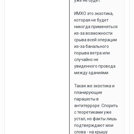
уже не будет.
ИМХО это экзотика,
которая не будет
никогда применяться
из-за возможности
срыва всей операции
из-за банального
порыва ветра или
случайно не
увиденного провода
между зданиями.
Такая же экзотика и
планирующие
парашюты в
антитерроре. Спорить
с теоретиками уже
устал, но факты лишь
подтверждают мои
слова - на крышу