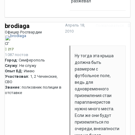
"разжевал"
brodiaga
Апрель 18,
Пожаловаться
2010
Офицер Росгвардии
СГ
217
1 087 постов
Ну тогда эта крыша
Город:
Симферополь
должна быть
Служу:
Не служу
размером с
Опыт БД:
Имею
футбольное поле,
Участвовал:
1, 2 Чеченские,
СВО
ведь для
Звание:
полковник полиции в
одновременного
отставке
приземления стаи
парапланеристов
нужно много места.
Если же они будут
приземляться по
очереди, внезапности