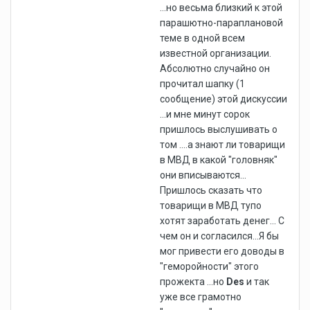
...но весьма близкий к этой
парашютно-параплановой
теме в одной всем
известной организации.
Абсолютно случайно он
прочитал шапку (1
сообщение) этой дискуссии
...и мне минут сорок
пришлось выслушивать о
том ....а знают ли товарищи
в МВД в какой "головняк"
они вписываются...
Пришлось сказать что
товарищи в МВД тупо
хотят заработать денег... С
чем он и согласился...Я бы
мог привести его доводы в
"геморойности" этого
прожекта ...но
Des
и так
уже все грамотно