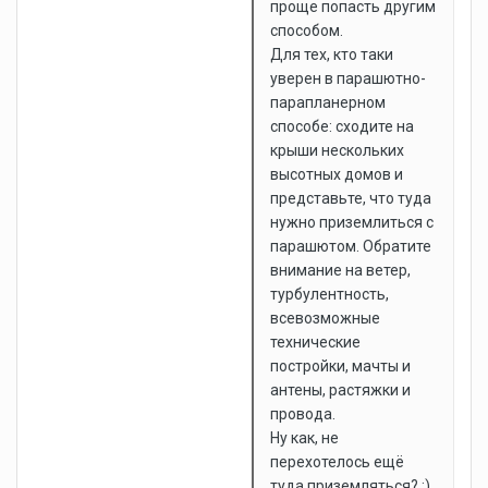
проще попасть другим
способом.
Для тех, кто таки
уверен в парашютно-
парапланерном
способе: сходите на
крыши нескольких
высотных домов и
представьте, что туда
нужно приземлиться с
парашютом. Обратите
внимание на ветер,
турбулентность,
всевозможные
технические
постройки, мачты и
антены, растяжки и
провода.
Ну как, не
перехотелось ещё
туда приземляться? ;)