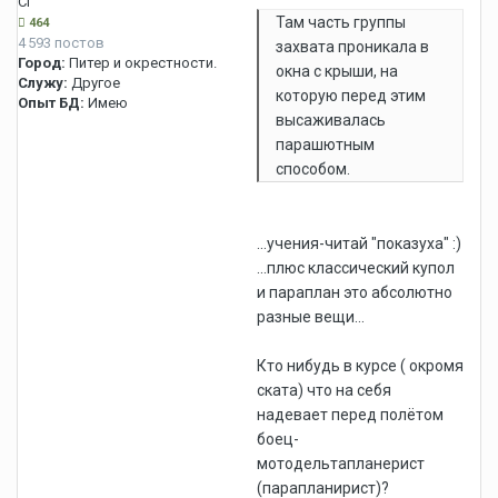
СГ
Там часть группы
464
4 593 постов
захвата проникала в
Город:
Питер и окрестности.
окна с крыши, на
Служу:
Другое
которую перед этим
Опыт БД:
Имею
высаживалась
парашютным
способом.
...учения-читай "показуха" :)
...плюс классический купол
и параплан это абсолютно
разные вещи...
Кто нибудь в курсе ( окромя
ската) что на себя
надевает перед полётом
боец-
мотодельтапланерист
(парапланирист)?