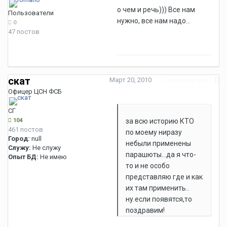
о чем и речь))) Все нам
Пользователи
нужно, все нам надо...
0
47 постов
скат
Март 20, 2010
Пожаловаться
Офицер ЦСН ФСБ
СГ
104
за всю историю КТО
461 постов
по моему ниразу
Город:
null
небыли применены
Служу:
Не служу
парашюты...да я что-
Опыт БД:
Не имею
то и не особо
представляю где и как
их там применить..
ну.если появятся,то
поздравим!