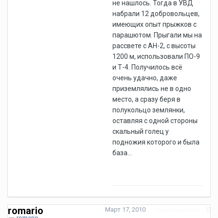
не нашлось. Тогда в УВД
набрали 12 добровольцев,
имеющих опыт прыжков с
парашютом. Прыгали мы на
рассвете с АН-2, с высоты
1200 м, использовали ПО-9
и Т-4. Получилось всё
очень удачно, даже
приземлялись не в одно
место, а сразу беря в
полукольцо землянки,
оставляя с одной стороны
скальный голец у
подножия которого и была
база...
romario
Март 17, 2010
Пожаловаться