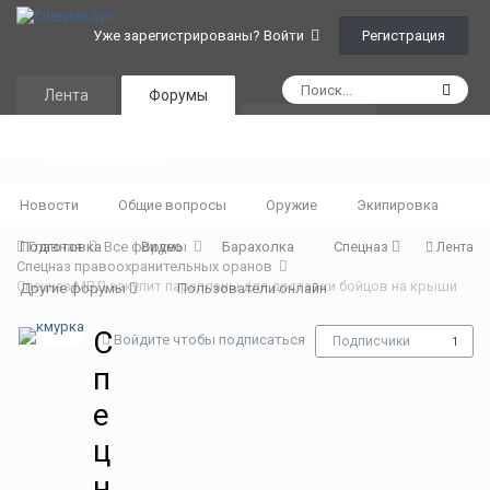
Регистрация
Уже зарегистрированы? Войти
Лента
Форумы
Календарь
Администрация
Новости
Общие вопросы
Оружие
Экипировка
Подготовка
Главная
Все форумы
Видео
Барахолка
Спецназ
Лента
Спецназ правоохранительных оранов
Спецназ МВД закупит парапланы для доставки бойцов на крыши
Другие форумы
Пользователи онлайн
С
Войдите чтобы подписаться
Подписчики
1
п
е
ц
н