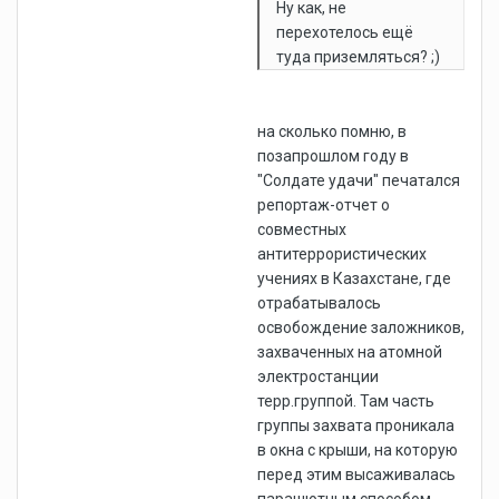
Ну как, не
перехотелось ещё
туда приземляться? ;)
на сколько помню, в
позапрошлом году в
"Солдате удачи" печатался
репортаж-отчет о
совместных
антитеррористических
учениях в Казахстане, где
отрабатывалось
освобождение заложников,
захваченных на атомной
электростанции
терр.группой. Там часть
группы захвата проникала
в окна с крыши, на которую
перед этим высаживалась