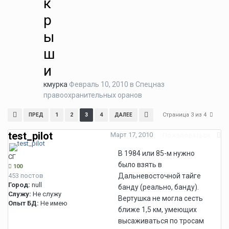
к
р
ы
ш
и
кмурка
Февраль 10, 2010
в
Спецназ
правоохранительных оранов
Страница 3 из 4
1
2
3
4
ПРЕД
ДАЛЕЕ
test_pilot
Март 17, 2010
Пожаловаться
В 1984 или 85-м нужно
СГ
было взять в
100
453 постов
Дальневосточной тайге
Город:
null
банду (реально, банду).
Служу:
Не служу
Вертушка не могла сесть
Опыт БД:
Не имею
ближе 1,5 км, умеющих
высаживаться по тросам