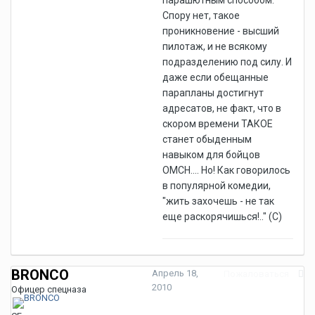
парашютным способом.
Спору нет, такое
проникновение - высший
пилотаж, и не всякому
подразделению под силу. И
даже если обещанные
парапланы достигнут
адресатов, не факт, что в
скором времени ТАКОЕ
станет обыденным
навыком для бойцов
ОМСН.... Но! Как говорилось
в популярной комедии,
"жить захочешь - не так
еще раскорячишься!.." (С)
BRONCO
Апрель 18,
Пожаловаться
2010
Офицер спецназа