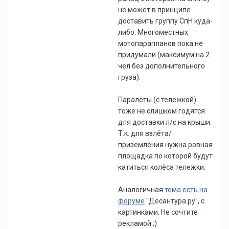
не может в принципе
доставить группу СпН куда-
либо. Многоместных
мотопарапланов пока не
придумали (максимум на 2
чел без дополнительного
груза).
Паралёты (с тележкой)
тоже не слишком годятся
для доставки л/с на крыши.
Т.к. для взлёта/
приземления нужна ровная
площадка по которой будут
катиться колёса тележки.
Аналогичная
тема есть на
форуме
"Десантура.ру", с
картинками. Не сочтите
рекламой ;)