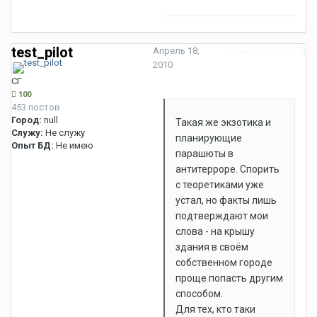
test_pilot
Апрель 18,
Пожаловаться
2010
СГ
100
453 постов
Город:
null
Такая же экзотика и
Служу:
Не служу
планирующие
Опыт БД:
Не имею
парашюты в
антитерроре. Спорить
с теоретиками уже
устал, но факты лишь
подтверждают мои
слова - на крышу
здания в своём
собственном городе
проще попасть другим
способом.
Для тех, кто таки