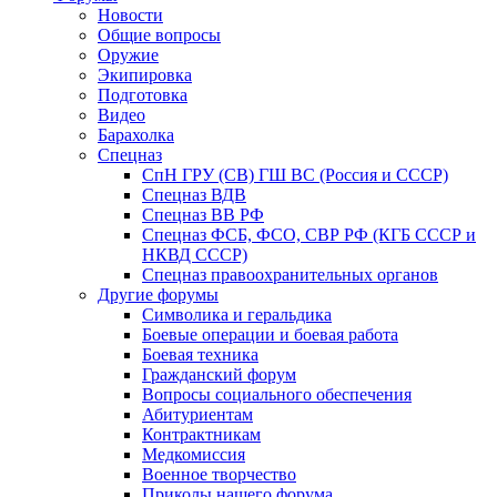
Новости
Общие вопросы
Оружие
Экипировка
Подготовка
Видео
Барахолка
Спецназ
СпН ГРУ (СВ) ГШ ВС (Россия и СССР)
Спецназ ВДВ
Спецназ ВВ РФ
Спецназ ФСБ, ФСО, СВР РФ (КГБ СССР и
НКВД СССР)
Спецназ правоохранительных органов
Другие форумы
Символика и геральдика
Боевые операции и боевая работа
Боевая техника
Гражданский форум
Вопросы социального обеспечения
Абитуриентам
Контрактникам
Медкомиссия
Военное творчество
Приколы нашего форума