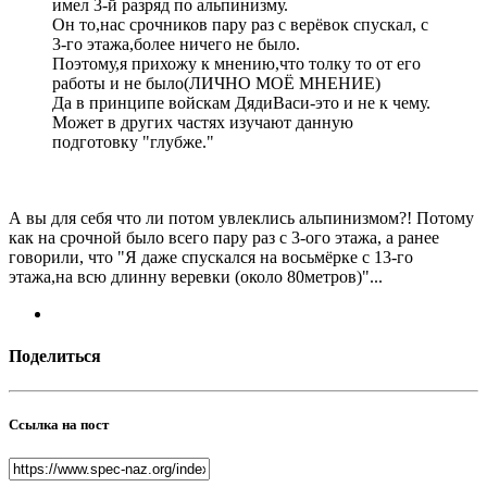
имел 3-й разряд по альпинизму.
Он то,нас срочников пару раз с верёвок спускал, с
3-го этажа,более ничего не было.
Поэтому,я прихожу к мнению,что толку то от его
работы и не было(ЛИЧНО МОЁ МНЕНИЕ)
Да в принципе войскам ДядиВаси-это и не к чему.
Может в других частях изучают данную
подготовку "глубже."
А вы для себя что ли потом увлеклись альпинизмом?! Потому
как на срочной было всего пару раз с 3-ого этажа, а ранее
говорили, что "Я даже спускался на восьмёрке с 13-го
этажа,на всю длинну веревки (около 80метров)"...
Поделиться
Ссылка на пост