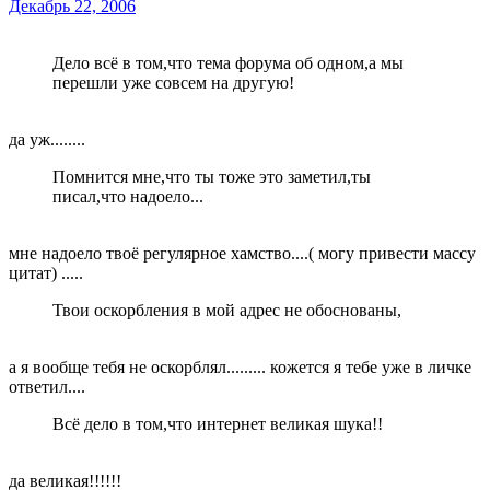
Декабрь 22, 2006
Дело всё в том,что тема форума об одном,а мы
перешли уже совсем на другую!
да уж........
Помнится мне,что ты тоже это заметил,ты
писал,что надоело...
мне надоело твоё регулярное хамство....( могу привести массу
цитат) .....
Твои оскорбления в мой адрес не обоснованы,
а я вообще тебя не оскорблял......... кожется я тебе уже в личке
ответил....
Всё дело в том,что интернет великая шука!!
да великая!!!!!!