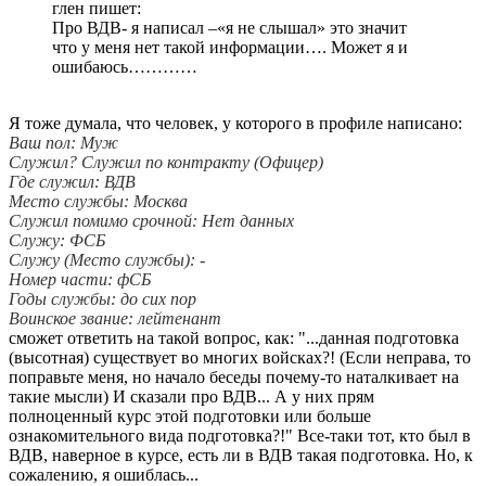
глен пишет:
Про ВДВ- я написал –«я не слышал» это значит
что у меня нет такой информации…. Может я и
ошибаюсь…………
Я тоже думала, что человек, у которого в профиле написано:
Ваш пол: Муж
Служил? Служил по контракту (Офицер)
Где служил: ВДВ
Место службы: Москва
Служил помимо срочной: Нет данных
Служу: ФСБ
Служу (Место службы): -
Номер части: фСБ
Годы службы: до сих пор
Воинское звание: лейтенант
сможет ответить на такой вопрос, как: "...данная подготовка
(высотная) существует во многих войсках?! (Если неправа, то
поправьте меня, но начало беседы почему-то наталкивает на
такие мысли) И сказали про ВДВ... А у них прям
полноценный курс этой подготовки или больше
ознакомительного вида подготовка?!" Все-таки тот, кто был в
ВДВ, наверное в курсе, есть ли в ВДВ такая подготовка. Но, к
сожалению, я ошиблась...