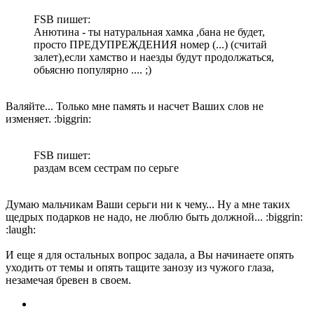
FSB пишет:
Анютина - ты натуральная хамка ,бана не будет,
просто ПРЕДУПРЕЖДЕНИЯ номер (...) (считай
залет),если хамство и наезды будут продолжаться,
обьясню популярно .... ;)
Валяйте... Только мне память и насчет Ваших слов не
изменяет. :biggrin:
FSB пишет:
раздам всем сестрам по серьге
Думаю мальчикам Ваши серьги ни к чему... Ну а мне таких
щедрых подарков не надо, не люблю быть должной... :biggrin:
:laugh:
И еще я для остальных вопрос задала, а Вы начинаете опять
уходить от темы и опять тащите занозу из чужого глаза,
незамечая бревен в своем.