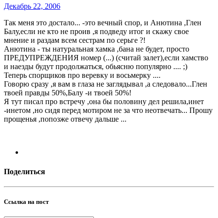
Декабрь 22, 2006
Так меня это достало... -это вечный спор, и Анютина ,Глен
Балу,если не кто не проив ,я подведу итог и скажу свое
мнение и раздам всем сестрам по серьге ?!
Анютина - ты натуральная хамка ,бана не будет, просто
ПРЕДУПРЕЖДЕНИЯ номер (...) (считай залет),если хамство
и наезды будут продолжаться, обьясню популярно .... ;)
Теперь спорщиков про веревку и восьмерку ....
Говорю сразу ,я вам в глаза не заглядывал ,а следовало...Глен
твоей правды 50%,Балу -и твоей 50%!
Я тут писал про встречу ,она бы половину дел решила,инет
-инетом ,но сидя перед мотиром не за что неотвечать... Прошу
прощенья ,попозже отвечу дальше ...
Поделиться
Ссылка на пост