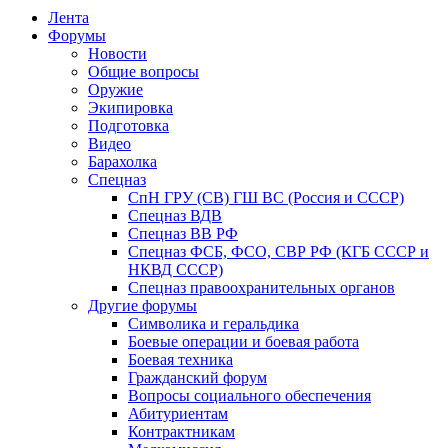
Лента
Форумы
Новости
Общие вопросы
Оружие
Экипировка
Подготовка
Видео
Барахолка
Спецназ
СпН ГРУ (СВ) ГШ ВС (Россия и СССР)
Спецназ ВДВ
Спецназ ВВ РФ
Спецназ ФСБ, ФСО, СВР РФ (КГБ СССР и
НКВД СССР)
Спецназ правоохранительных органов
Другие форумы
Символика и геральдика
Боевые операции и боевая работа
Боевая техника
Гражданский форум
Вопросы социального обеспечения
Абитуриентам
Контрактникам