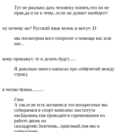
Тут не риально дать человеку понять,что он не
прав,да и не к чему...если он думает наоборот!
ну почему же? Русский язык велик и могуч :D
мы посмотрим кого попросят о помощи вас или
нас...
кому прикажут, те и делать будут......
Я довольно много написал про себя(читай между
строк),
я читаю буквы..........
Глен
А так,если есть желание,в это воскресенье мы
собираемся в спорт комплекс института
им.Баумана,там проводятся соревнования по
работе двоек на
скаладроме.Захочешь...приезжай,там мы и
побеседуем.