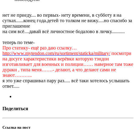
нет не приеду.... во первых- нету времени, в субботу я на
сутках......конец года.детей то толком не вижу.....но спасибо за
приглашение
на сим всё....давай всё личностное бодалово в личку...........
теперь по теме-
Про статику- ещё раз даю ссылку…
http://www.mytendon.com/ru/sortiment/staticka/military/
посмотри
на досуге характеристики верёвки которую тэндон
изготавливает для военных и полиции…… наверное там тоже
дураки , типа меня…….- делают, а что делают сами не
знают………..
я это уже спрашивал пару раз..... всё таки хотелось услышать
ответ.....
Поделиться
Ссылка на пост