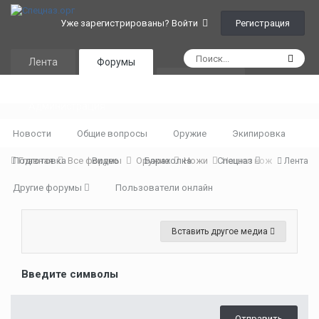
Регистрация
Уже зарегистрированы? Войти
Лента
Форумы
Календарь
Администрация
Новости
Общие вопросы
Оружие
Экипировка
Подготовка
Главная
Все форумы
Видео
Оружие
Барахолка
Ножи
Спецназ
Нашел нож
Лента
Другие форумы
Пользователи онлайн
Вставить другое медиа
Введите символы
Отправить