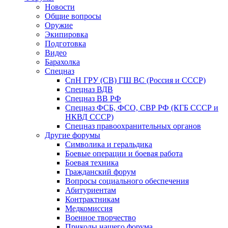
Новости
Общие вопросы
Оружие
Экипировка
Подготовка
Видео
Барахолка
Спецназ
СпН ГРУ (СВ) ГШ ВС (Россия и СССР)
Спецназ ВДВ
Спецназ ВВ РФ
Спецназ ФСБ, ФСО, СВР РФ (КГБ СССР и
НКВД СССР)
Спецназ правоохранительных органов
Другие форумы
Символика и геральдика
Боевые операции и боевая работа
Боевая техника
Гражданский форум
Вопросы социального обеспечения
Абитуриентам
Контрактникам
Медкомиссия
Военное творчество
Приколы нашего форума