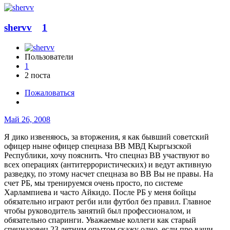
shervv
1
Пользователи
1
2 поста
Пожаловаться
Май 26, 2008
Я дико извеняюсь, за вторжения, я как бывший советский
офицер ныне офицер спецназа ВВ МВД Кыргызской
Республики, хочу пояснить. Что спецназ ВВ участвуют во
всех операциях (антитеррористических) и ведут активную
разведку, по этому насчет спецназа во ВВ Вы не правы. На
счет РБ, мы тренируемся очень просто, по системе
Харлампиева и часто Айкидо. После РБ у меня бойцы
обязательно играют регби или футбол без правил. Главное
чтобы руководитель занятий был профессионалом, и
обязательно спаринги. Уважаемые коллеги как старый
спецназовец 23 летним опытом скажу одно, если про ваши