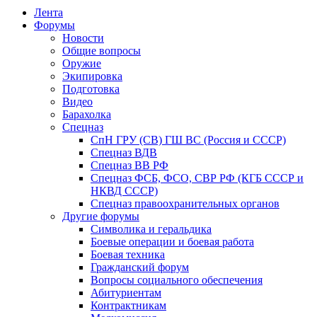
Лента
Форумы
Новости
Общие вопросы
Оружие
Экипировка
Подготовка
Видео
Барахолка
Спецназ
СпН ГРУ (СВ) ГШ ВС (Россия и СССР)
Спецназ ВДВ
Спецназ ВВ РФ
Спецназ ФСБ, ФСО, СВР РФ (КГБ СССР и
НКВД СССР)
Спецназ правоохранительных органов
Другие форумы
Символика и геральдика
Боевые операции и боевая работа
Боевая техника
Гражданский форум
Вопросы социального обеспечения
Абитуриентам
Контрактникам