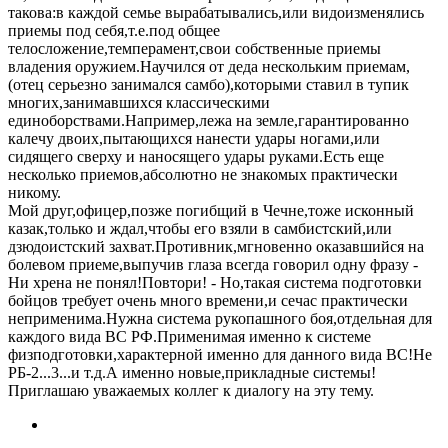
такова:в каждой семье вырабатывались,или видоизменялись
приемы под себя,т.е.под общее
телосложение,темперамент,свои собственные приемы
владения оружием.Научился от деда нескольким приемам,
(отец серьезно занимался самбо),которыми ставил в тупик
многих,занимавшихся классическими
единоборствами.Например,лежа на земле,гарантированно
калечу двоих,пытающихся нанести удары ногами,или
сидящего сверху и наносящего удары руками.Есть еще
несколько приемов,абсолютно не знакомых практически
никому.
Мой друг,офицер,позже погибщий в Чечне,тоже исконный
казак,только и ждал,чтобы его взяли в самбистский,или
дзюдоистский захват.Противник,мгновенно оказавшийся на
болевом приеме,выпучив глаза всегда говорил одну фразу -
Ни хрена не понял!Повтори! - Но,такая система подготовки
бойцов требует очень много времени,и сечас практически
неприменима.Нужна система рукопашного боя,отдельная для
каждого вида ВС РФ.Применимая именно к системе
физподготовки,характерной именно для данного вида ВС!Не
РБ-2...3...и т.д.А именно новые,прикладные системы!
Приглашаю уважаемых коллег к диалогу на эту тему.