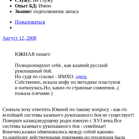
Служу:
Не служу
Опыт БД:
Имею
Звание:
подполковник запаса
Пожаловаться
Август 12, 2008
ЮЖНАЯ пишет:
Позиционируют себя , как казачий русский
рукопашный бой.
Но судя по ссылке - ИМХО.
здесь
Собственно, искала инфу по методике пластунов
и наткнулась.Но, какие-то странные сомнения...(
пожала плечами )
Сначала хочу ответить Южной по такому вопросу - как-то
всеобщей системы казачьего рукопашного боя не существует!
Поверьте казаку,ведущему родословную с ХVI века.Все
системы казачьего рукопашного боя - семейные!
Конечно,казаки обменивались между собой какими-
то,наиболее действенными приемами,но,тенденция была