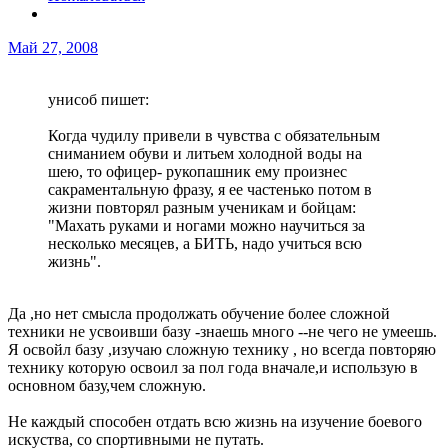
Май 27, 2008
унисоб пишет:
Когда чудилу привели в чувства с обязательным
сниманием обуви и литьем холодной воды на
шею, то офицер- рукопашник ему произнес
сакраментальную фразу, я ее частенько потом в
жизни повторял разным ученикам и бойцам:
"Махать руками и ногами можно научиться за
несколько месяцев, а БИТЬ, надо учиться всю
жизнь".
Да ,но нет смысла продолжать обучение более сложной
техники не усвоивши базу -знаешь много --не чего не умеешь.
Я освойл базу ,изучаю сложную технику , но всегда повторяю
технику которую освоил за пол года вначале,и использую в
основном базу,чем сложную.
Не каждый способен отдать всю жизнь на изучение боевого
искуства, со спортивными не путать.