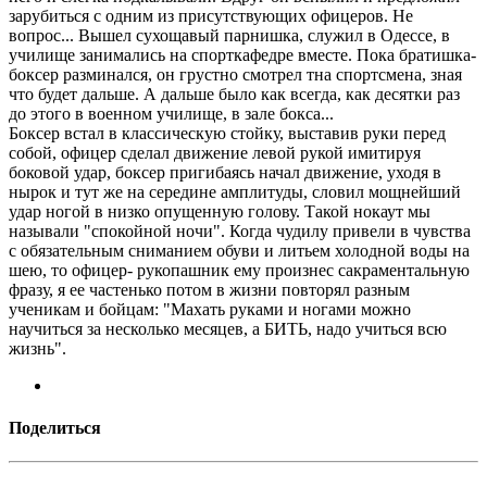
зарубиться с одним из присутствующих офицеров. Не
вопрос... Вышел сухощавый парнишка, служил в Одессе, в
училище занимались на спорткафедре вместе. Пока братишка-
боксер разминался, он грустно смотрел тна спортсмена, зная
что будет дальше. А дальше было как всегда, как десятки раз
до этого в военном училище, в зале бокса...
Боксер встал в классическую стойку, выставив руки перед
собой, офицер сделал движение левой рукой имитируя
боковой удар, боксер пригибаясь начал движение, уходя в
нырок и тут же на середине амплитуды, словил мощнейший
удар ногой в низко опущенную голову. Такой нокаут мы
называли "спокойной ночи". Когда чудилу привели в чувства
с обязательным сниманием обуви и литьем холодной воды на
шею, то офицер- рукопашник ему произнес сакраментальную
фразу, я ее частенько потом в жизни повторял разным
ученикам и бойцам: "Махать руками и ногами можно
научиться за несколько месяцев, а БИТЬ, надо учиться всю
жизнь".
Поделиться