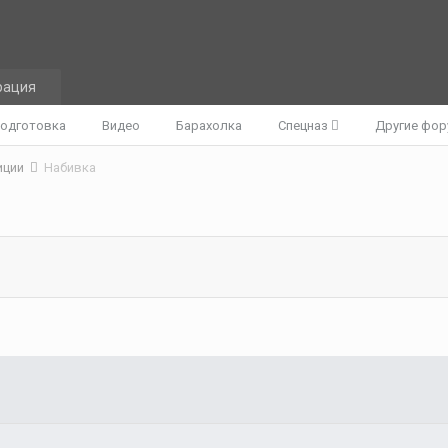
рация
одготовка
Видео
Барахолка
Спецназ
Другие фо
иции
Набивка