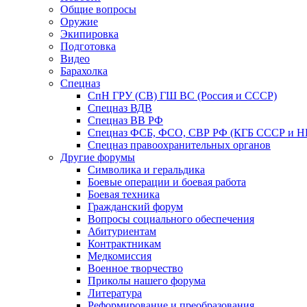
Общие вопросы
Оружие
Экипировка
Подготовка
Видео
Барахолка
Спецназ
СпН ГРУ (СВ) ГШ ВС (Россия и СССР)
Спецназ ВДВ
Спецназ ВВ РФ
Спецназ ФСБ, ФСО, СВР РФ (КГБ СССР и 
Спецназ правоохранительных органов
Другие форумы
Символика и геральдика
Боевые операции и боевая работа
Боевая техника
Гражданский форум
Вопросы социального обеспечения
Абитуриентам
Контрактникам
Медкомиссия
Военное творчество
Приколы нашего форума
Литература
Реформирование и преобразования