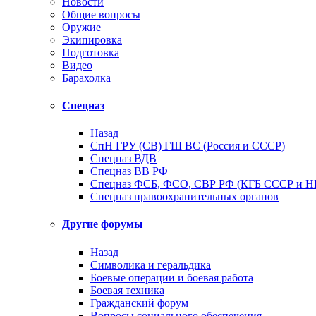
Новости
Общие вопросы
Оружие
Экипировка
Подготовка
Видео
Барахолка
Спецназ
Назад
СпН ГРУ (СВ) ГШ ВС (Россия и СССР)
Спецназ ВДВ
Спецназ ВВ РФ
Спецназ ФСБ, ФСО, СВР РФ (КГБ СССР и 
Спецназ правоохранительных органов
Другие форумы
Назад
Символика и геральдика
Боевые операции и боевая работа
Боевая техника
Гражданский форум
Вопросы социального обеспечения