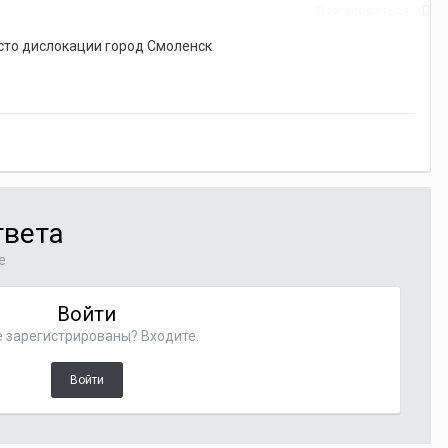
Пожаловаться
есто дислокации город Смоленск
твета
е
Войти
 зарегистрированы? Входите.
Войти