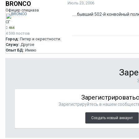
BRONCO
Июль 23, 2006
Офицер спецназа
.....бывший 502-й конвойный по
СГ
464
4 593 постов
Город:
Питер и окрестности.
Служу:
Другое
Опыт БД:
Имею
Заре
Зарегистрировать
Зарегистрируйтесь в нашем сообществе
Создать новый аккаунт