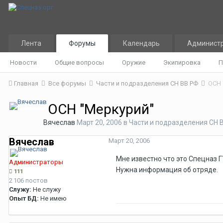
Лента
Форумы
Календарь
Админист
Новости
Общие вопросы
Оружие
Экипировка
П
Главная
Все форумы
Части и подразделения СН ВВ РФ
ОСН 
ОСН "Меркурий"
Вячеслав
Март 20, 2006
в
Части и подразделения СН 
Вячеслав
Март 20, 2006
Мне известно что это Спецназ Г
Администраторы
Нужна информация об отряде.
111
2 106 постов
Служу:
Не служу
Опыт БД:
Не имею