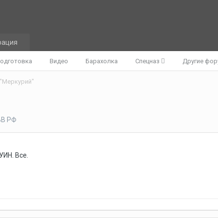
рация
одготовка
Видео
Барахолка
Спецназ
Другие фо
"Меркурий"
ВВ РФ
УИН. Все.