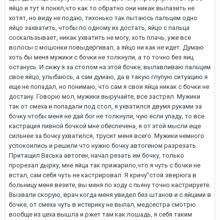
яйцо и тут я понял,что как то обратно они никак вылазить не
хотят, но виду не подаю, тихонько так пытаюсь пальцем одно
яйцо захватить, чтобы по одному их достать, яйцо с пальца
соскальзывает, никак ухватить не могу, хоть плачь, уже все
волосы с мошонки повыдергивал, а яйцо ни как не идет. Думаю
хоть бы меня мужики с бочки не толкнули, а то точно без яиц
останусь. И сижу я за столом на этой бочке, вылавливаю пальцем
свое яйцо, улыбаюсь, а сам думаю, да в такую глупую ситуацию я
еще не попадал, но понимаю, что сам я свои яйца никак с бочки не
достану. Говорю мол, мужики выручайте, все застрял. Мужики
так от смеха и попадали под стол, я ухватился двумя руками за
бочку чтобы меня не дай бог не толкнули, чую если упаду, то все
кастрация пивной бочкой мне обеспечена, я от этой мысли еще
сильнее за бочку ухватился, трусит меня всего. Мужики немного
успокоились и решили что нужно бочку автогеном разрезать.
Притащил Васька автоген, начал резать им бочку, только
прорезал дырку, мне яйца так прижарило,что я чуть с бочки не
встал, сам себя чуть не кастрировал. Я кричу"стой зверюга в
больницу меня везите, вы меня по ходу с пьяну точно кастрируете.
Вызвали скорую, врач когда меня увидел без штанов и с яйцами в
бочке, от смеха чуть в истерику не выпал, медсестра смотрю
вообще из цеха вышла и ржет там как лошадь, я себя таким