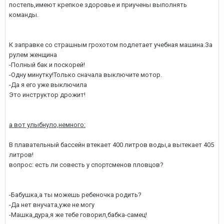
постель,имеют крепкое здоровье и приучены выполнять
команды.
К заправке со страшным грохотом подлетает учебная машина.За
рулем женщина
-Полный бак и поскорей!
-Одну минутку!Только сначала выключите мотор.
-Да я его уже выключила
Это инструктор дрожит!
а вот улыбнуло,немного:
В плавательный бассейн втекает 400 литров воды,а вытекает 405
литров!
вопрос: есть ли совесть у спортсменов пловцов?
-Бабушка,а ты можешь ребеночка родить?
-Да нет внучата,уже не могу
-Машка,дура,я же тебе говорил,бабка-самец!