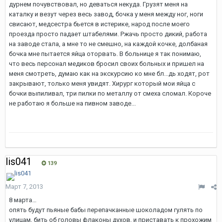
дурнем почувствовал, но деваться некуда. Грузят меня на
каталку и везут через весь завод, бочка у меня между ног, ноги
свисают, медсестра бьется в истерике, народ после моего
проезда просто падает штабелями. Ржачь просто дикий, работа
на заводе стала, а мне то не смешно, на каждой кочке, долбаная
бочка мне пытается яйца оторвать. В больнице я так понимаю,
что весь персонал медиков бросил своих больных и пришел на
меня смотреть, думаю как на экскурсию ко мне бл...дь ходят, рот
закрывают, только меня увидят. Хирург который мои яйца с
бочки выпиливал, три пилки по металлу от смеха сломал. Короче
не работаю я больше на пивном заводе...
lis041
139
Март 7, 2013
8 марта…
опять будут пьяные бабы перепачканные шоколадом гулять по
улицам, бить об головы флаконы духов, и приставать к прохожим