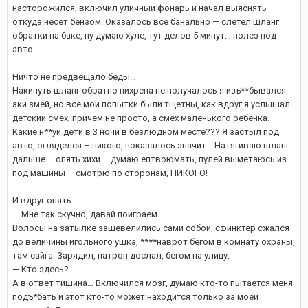
насторожился, включил уличный фонарь и начал выяснять
откуда несет бензом. Оказалось все банально — слетел шланг
обратки на баке, ну думаю хуле, тут делов 5 минут… полез под
авто.
Ничто не предвещало беды…
Накинуть шланг обратно нихрена не получалось я изъ**бывался
аки змей, но все мои попытки были тщетны, как вдруг я услышал
детский смех, причем не просто, а смех маленького ребенка.
Какие н**уй дети в 3 ночи в безлюдном месте??? Я застыл под
авто, огляделся – никого, показалось значит… Натягиваю шланг
дальше – опять хихи – думаю ептвоюмать, пулей выметаюсь из
под машины – смотрю по сторонам, НИКОГО!
И вдруг опять:
— Мне так скучно, давай поиграем…
Волосы на затылке зашевелились сами собой, сфинктер сжался
до величины игольного ушка, ****наврот бегом в комнату охраны,
там сайга. Зарядил, патрон дослал, бегом на улицу:
— Кто здесь?
А в ответ тишина… Включился мозг, думаю кто-то пытается меня
подъ*бать и этот кто-то может находится только за моей