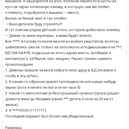
машиной. Я зашкерился за угол, ползком переполз в кусты из
кустов через зловонную канаву, в которую сам же любил
отливать, подобрался к машине – никого.
Вылез на белый свет и так злобно:
— Выходите или буду стрелять!!!
И тут совсем рядом детский голос, который добил мою психику:
— Давай ты меня спрячешь, а мама будет искать.
Все ****, в голову полезли мысли из всяких ужастиков, волосы
шевелились уже не только на затылке но и подмышками и на ***,
БЕГОМ НАХ*Й, подальше из этого адова места, пробежал я
километра 3, за*бался, сел, закурил. Решил трезво оценить
произошедшее:
1. Демоны пришли за мной забрать мою душу в АД (не верю я
особо в эту ху*ню).
2. Я каким-то образом принял галлюциноген или какую-нибудь
херню (хотя я ничего не пил и не ел часа 4)
3. Какой-то малолетний (и бесстрашный) сученок (сучка) решил
довести меня до безумия (какие *** дети в 3 ночи за 20 км от
жилья).
4. Я ****УЛСЯ (???????).
Последний вариант был более чем убедительный.
Развязка: