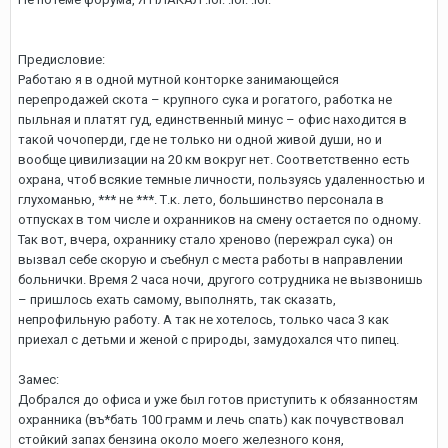
Предисловие:
Работаю я в одной мутной конторке занимающейся
перепродажей скота – крупного сука и рогатого, работка не
пыльная и платят гуд, единственный минус – офис находится в
такой чочоперди, где не только ни одной живой души, но и
вообще цивилизации на 20 км вокруг нет. Соответственно есть
охрана, чтоб всякие темные личности, пользуясь удаленностью и
глухоманью, *** не ***. Т.к. лето, большинство персонала в
отпусках в том числе и охранников на смену остается по одному.
Так вот, вчера, охраннику стало хреново (пережрал сука) он
вызвал себе скорую и съебнул с места работы в направлении
больнички. Время 2 часа ночи, другого сотрудника не вызвонишь
– пришлось ехать самому, выполнять, так сказать,
непрофильную работу. А так не хотелось, только часа 3 как
приехал с детьми и женой с природы, замудохался что пипец.
Замес:
Добрался до офиса и уже был готов приступить к обязанностям
охранника (въ*бать 100 грамм и лечь спать) как почувствовал
стойкий запах бензина около моего железного коня,