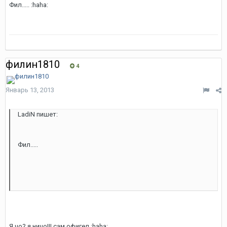
Фил..... :haha:
филин1810
4
Январь 13, 2013
LadiN пишет:
Фил.....
Я чо? я ничо!!! сам офигел :haha: