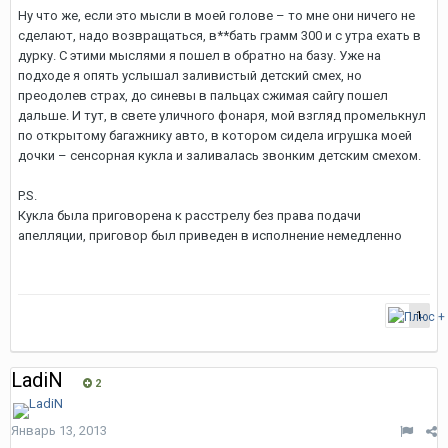
Ну что же, если это мысли в моей голове – то мне они ничего не
сделают, надо возвращаться, в**бать грамм 300 и с утра ехать в
дурку. С этими мыслями я пошел в обратно на базу. Уже на
подходе я опять услышал заливистый детский смех, но
преодолев страх, до синевы в пальцах сжимая сайгу пошел
дальше. И тут, в свете уличного фонаря, мой взгляд промелькнул
по открытому багажнику авто, в котором сидела игрушка моей
дочки – сенсорная кукла и заливалась звонким детским смехом.
P.S.
Кукла была приговорена к расстрелу без права подачи
апелляции, приговор был приведен в исполнение немедленно
1
LadiN
2
Январь 13, 2013