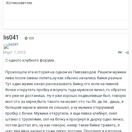
-Котмонавтом.
lis041
139
Март 7, 2013
С одного клубного форума...
Произошла эта история на одном из Пивзаводов. Решили мужики
пива после смены попить,ну как обычно начались байки разные.
Тут один мужик начал рассказывать байку,что если на пивной
бочке открутить пробку и всунуть туда мужское яичко,то обратно
его уже не достанешь. Ну я уже хорошо подвыпивши был, говорю
мол что за херня,быть такого не может,что ты бл..дь пи...дишь, я
большей херни в жизни не слышал, а ну мужики откручивай
пробку с бочки. Мужики открутили, я еще пивка хлебнул, снял
штаны с трусилями, сел на бочку и просунул в дырку одно яичко,
потом достал его, ну как говорю, нехер такие байки травить, я
щас два яйца засуну и тоже легко достану. Просунул я и второе