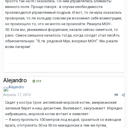
просто так на НП оказались. По ним управлялись элементы
минного поля. Проще говоря - в случае необходимости
производился управляемый подрыв. И вот, то ли муха оказалась
проворная, то ли зольдер совсем уж возомнил себя всемогущим,
но произошло то, что не могло не произойти. Рванула МОН -
50. Если вы, уважаемые форумчане, начали сейчас смеяться, то
рано. Самое смешное началось тогда, когда солдат стал писАть
объяснительную: "Я, гв. рядовой Мун, взорвал МОН". Мы ржали
всем лагерем!
Alejandro
313
Апрель 17, 2013
Сидят у костра трое: английский морской котик, американский
зеленый берет и наш десантник. Выпивают, закусывают. Изрядно
набравшись, морской котик встает и заявляет:
— Я могу проплыть 100 метров под водой, сразиться со взводом
врага, отстрелять 50 на 50 по-македонски и тем же путем,