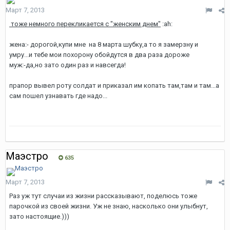
Март 7, 2013
тоже немного перекликается с "женским днем"
:ah:
жена:- дорогой,купи мне на 8 марта шубку,а то я замерзну и
умру...и тебе мои похорону обойдутся в два раза дороже
муж:-да,но зато один раз и навсегда!
прапор вывел роту солдат и приказал им копать там,там и там...а
сам пошел узнавать где надо...
Маэстро
635
Март 7, 2013
Раз уж тут случаи из жизни рассказывают, поделюсь тоже
парочкой из своей жизни. Уж не знаю, насколько они улыбнут,
зато настоящие.)))