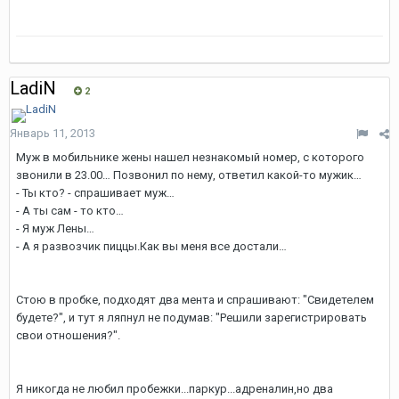
LadiN
2
Январь 11, 2013
Муж в мобильнике жены нашел незнакомый номер, с которого
звонили в 23.00… Позвонил по нему, ответил какой-то мужик…
- Ты кто? - спрашивает муж…
- А ты сам - то кто…
- Я муж Лены…
- А я развозчик пиццы.Как вы меня все достали…
Стою в пробке, подходят два мента и спрашивают: "Свидетелем
будете?", и тут я ляпнул не подумав: "Решили зарегистрировать
свои отношения?".
Я никогда не любил пробежки...паркур...адреналин,но два