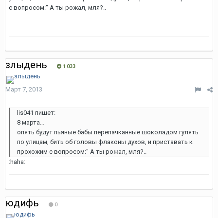
с вопросом:" А ты рожал, мля?..
злыдень
1 033
Март 7, 2013
lis041 пишет:
8 марта…
опять будут пьяные бабы перепачканные шоколадом гулять
по улицам, бить об головы флаконы духов, и приставать к
прохожим с вопросом:" А ты рожал, мля?..
:haha:
юдифь
0