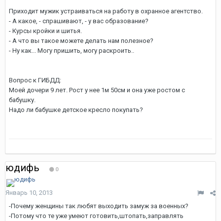
Приходит мужик устраиваться на работу в охранное агентство.
- А какое, - спрашивают, - у вас образование?
- Курсы кройки и шитья.
- А что вы такое можете делать нам полезное?
- Ну как... Могу пришить, могу раскроить..
Вопрос к ГИБДД:
Моей дочери 9 лет. Рост у нее 1м 50см и она уже ростом с
бабушку.
Надо ли бабушке детское кресло покупать?
юдифь
0
Январь 10, 2013
-Почему женщины так любят выходить замуж за военных?
-Потому что те уже умеют готовить,штопать,заправлять