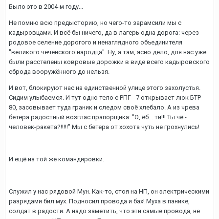
Было это в 2004-м году...
Не помню всю предысторию, но чего-то зарамсили мы с
кадыровцами. И всё бы ничего, да в лагерь одна дорога: через
родовое селение дорогого и ненаглядного объединителя
"великого чеченского народца". Ну, а там, ясно дело, для нас уже
были расстелены ковровые дорожки в виде всего кадыровского
сброда вооружённого до нельзя.
И вот, блокируют нас на единственной улице этого захолустья.
Сидим улыбаемся. И тут одно тело с РПГ - 7 открывает люк БТР -
80, засовывает туда граник и следом своё хлебало. А из чрева
бетера радостный возглас прапорщика: "О, ёб... ти!!! Ты чё -
человек-ракета?!!!!!" Мы с бетера от хохота чуть не грохнулись!
И ещё из той же командировки.
Служил у нас рядовой Мун. Как-то, стоя на НП, он электрическими
разрядами бил мух. Подносил провода и бах! Муха в панике,
солдат в радости. А надо заметить, что эти самые провода, не