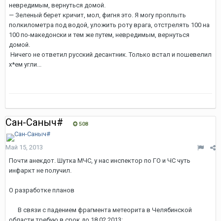
невредимым, вернуться домой.
— Зеленый берет кричит, мол, фигня это. Я могу проплыть
полкилометра под водой, уложить роту врага, отстрелять 100 на
100 по-македонски и тем же путем, невредимым, вернуться
домой.
Ничего не ответил русский десантник. Только встал и пошевелил
х*ем угли...
Сан-Саныч#
508
Май 15, 2013
Почти анекдот. Шутка МЧС, у нас инспектор по ГО и ЧС чуть
инфаркт не получил.
О разработке планов
В связи с падением фрагмента метеорита в Челябинской
области требую в срок до 18.02.2013: