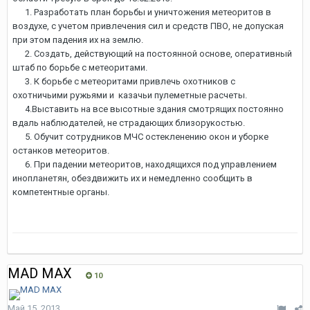
1. Разработать план борьбы и уничтожения метеоритов в
воздухе, с учетом привлечения сил и средств ПВО, не допуская
при этом падения их на землю.
2. Создать, действующий на постоянной основе, оперативный
штаб по борьбе с метеоритами.
3. К борьбе с метеоритами привлечь охотников с
охотничьими ружьями и казачьи пулеметные расчеты.
4.Выставить на все высотные здания смотрящих постоянно
вдаль наблюдателей, не страдающих близорукостью.
5. Обучит сотрудников МЧС остекленению окон и уборке
останков метеоритов.
6. При падении метеоритов, находящихся под управлением
инопланетян, обездвижить их и немедленно сообщить в
компетентные органы.
MAD MAX
10
Май 15, 2013