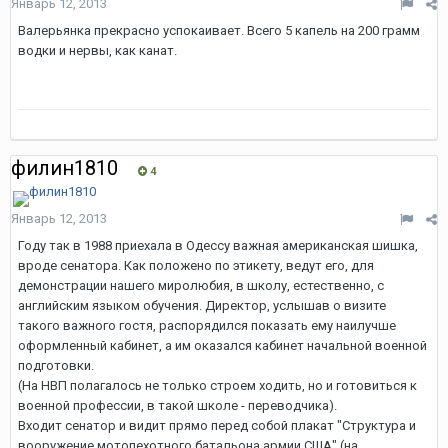
Январь 12, 2013
Валерьянка прекрасно успокаивает. Всего 5 капель на 200 грамм
водки и нервы, как канат.
филин1810
4
Январь 12, 2013
Году так в 1988 приехала в Одессу важная американская шишка,
вроде сенатора. Как положено по этикету, ведут его, для
демонстрации нашего миролюбия, в школу, естественно, с
английским языком обучения. Директор, услышав о визите
такого важного гостя, распорядился показать ему наилучше
оформленный кабинет, а им оказался кабинет начальной военной
подготовки.
(На НВП полагалось не только строем ходить, но и готовиться к
военной профессии, в такой школе - переводчика).
Входит сенатор и видит прямо перед собой плакат "Структура и
вооружение мотопехотного батальона армии США" (на