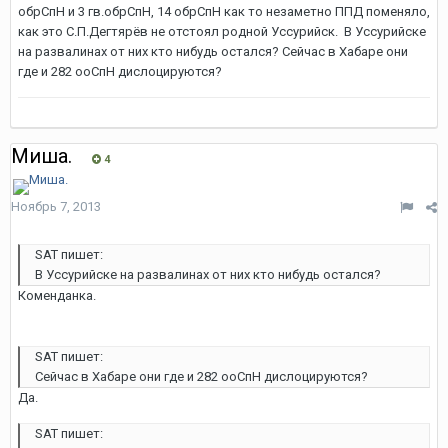
обрСпН и 3 гв.обрСпН, 14 обрСпН как то незаметно ППД поменяло,
как это С.П.Дегтярёв не отстоял родной Уссурийск. В Уссурийске
на развалинах от них кто нибудь остался? Сейчас в Хабаре они
где и 282 ооСпН дислоцируются?
Миша.
4
Ноябрь 7, 2013
SAT пишет:
В Уссурийске на развалинах от них кто нибудь остался?
Коменданка.
SAT пишет:
Сейчас в Хабаре они где и 282 ооСпН дислоцируются?
Да.
SAT пишет: