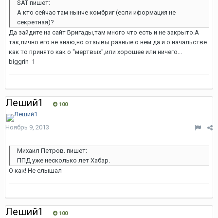
SAT пишет:
А кто сейчас там нынче комбриг (если иформация не
секретная)?
Да зайдите на сайт Бригады,там много что есть и не закрыто.А
так,лично его не знаю,но отзывы разные о нем.да и о начальстве
как то принято как о "мертвых",или хорошее или ничего...
biggrin_1
Леший1
100
Ноябрь 9, 2013
Михаил Петров. пишет:
ППД уже несколько лет Хабар.
О как! Не слышал
Леший1
100