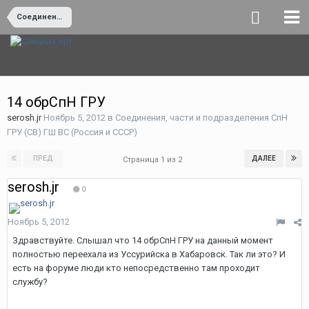
Соединения, части и подразделения СпН ГРУ (СВ) ГШ ВС (Россия и СССР)
14 обрСпН ГРУ
serosh.jr
Ноябрь 5, 2012
в
Соединения, части и подразделения СпН
ГРУ (СВ) ГШ ВС (Россия и СССР)
ПРЕД
ДАЛЕЕ
Страница 1 из 2
serosh.jr
0
Ноябрь 5, 2012
Здравствуйте. Слышал что 14 обрСпН ГРУ на данный момент
полностью переехала из Уссурийска в Хабаровск. Так ли это? И
есть на форуме люди кто непосредственно там проходит
службу?