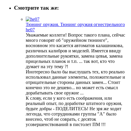
Смотрите так же:
Тюнинг оружия. Тюнинг оружия огнестрельного
he07
Уважаемые коллеги! Вопрос такого плана, сейчас
много говорят об "оружейном тюнинге",
восновном это касается автоматов калашникова,
различных калибров и моделей. Имеется ввиду
дополнительные рукоятки, замена цевья, замена
прицельных планок и т.п. ... так вот, кто что
думает на эту тему ?!
Инотересно было бы выслушать тех, кто реально
использовал данные элементы, положительные и
отрицательные стороны данных замен... Стоит
конечно это не дешево... но может есть смысл
дорабатывать свое оружие ...
К слову, если у кого есть соображения, или
реальный опыт, по доработке штатного оружия,
будьте добры - ПОДЕЛИТЕСЬ! Не зря же ходит
легенда, что сотрудниками группы "А" было
внесено, чтоб не соврать, с десяток
усовершенствований в пистолет ПМ !!!