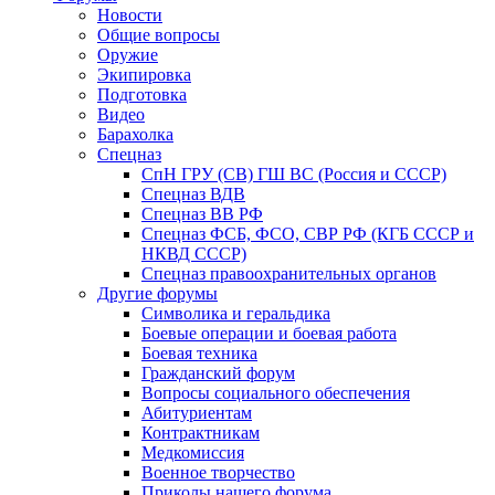
Новости
Общие вопросы
Оружие
Экипировка
Подготовка
Видео
Барахолка
Спецназ
СпН ГРУ (СВ) ГШ ВС (Россия и СССР)
Спецназ ВДВ
Спецназ ВВ РФ
Спецназ ФСБ, ФСО, СВР РФ (КГБ СССР и
НКВД СССР)
Спецназ правоохранительных органов
Другие форумы
Символика и геральдика
Боевые операции и боевая работа
Боевая техника
Гражданский форум
Вопросы социального обеспечения
Абитуриентам
Контрактникам
Медкомиссия
Военное творчество
Приколы нашего форума