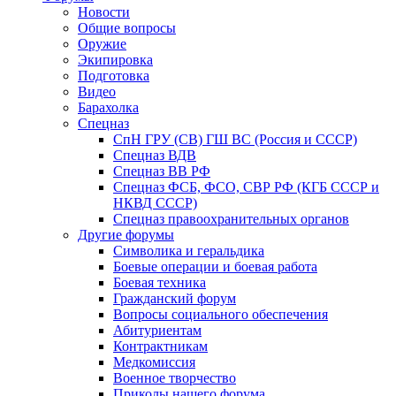
Новости
Общие вопросы
Оружие
Экипировка
Подготовка
Видео
Барахолка
Спецназ
СпН ГРУ (СВ) ГШ ВС (Россия и СССР)
Спецназ ВДВ
Спецназ ВВ РФ
Спецназ ФСБ, ФСО, СВР РФ (КГБ СССР и
НКВД СССР)
Спецназ правоохранительных органов
Другие форумы
Символика и геральдика
Боевые операции и боевая работа
Боевая техника
Гражданский форум
Вопросы социального обеспечения
Абитуриентам
Контрактникам
Медкомиссия
Военное творчество
Приколы нашего форума