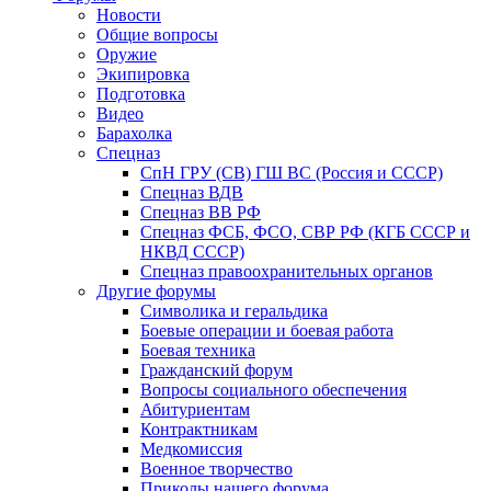
Новости
Общие вопросы
Оружие
Экипировка
Подготовка
Видео
Барахолка
Спецназ
СпН ГРУ (СВ) ГШ ВС (Россия и СССР)
Спецназ ВДВ
Спецназ ВВ РФ
Спецназ ФСБ, ФСО, СВР РФ (КГБ СССР и
НКВД СССР)
Спецназ правоохранительных органов
Другие форумы
Символика и геральдика
Боевые операции и боевая работа
Боевая техника
Гражданский форум
Вопросы социального обеспечения
Абитуриентам
Контрактникам
Медкомиссия
Военное творчество
Приколы нашего форума