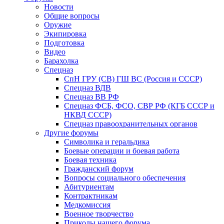
Новости
Общие вопросы
Оружие
Экипировка
Подготовка
Видео
Барахолка
Спецназ
СпН ГРУ (СВ) ГШ ВС (Россия и СССР)
Спецназ ВДВ
Спецназ ВВ РФ
Спецназ ФСБ, ФСО, СВР РФ (КГБ СССР и
НКВД СССР)
Спецназ правоохранительных органов
Другие форумы
Символика и геральдика
Боевые операции и боевая работа
Боевая техника
Гражданский форум
Вопросы социального обеспечения
Абитуриентам
Контрактникам
Медкомиссия
Военное творчество
Приколы нашего форума