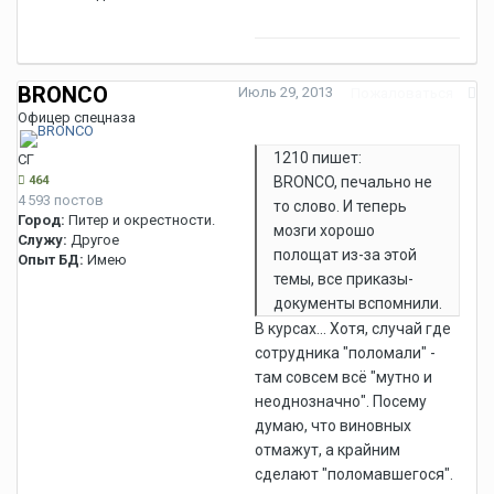
BRONCO
Июль 29, 2013
Пожаловаться
Офицер спецназа
1210 пишет:
СГ
464
BRONCO, печально не
4 593 постов
то слово. И теперь
Город:
Питер и окрестности.
мозги хорошо
Служу:
Другое
полощат из-за этой
Опыт БД:
Имею
темы, все приказы-
документы вспомнили.
В курсах... Хотя, случай где
сотрудника "поломали" -
там совсем всё "мутно и
неоднозначно". Посему
думаю, что виновных
отмажут, а крайним
сделают "поломавшегося".