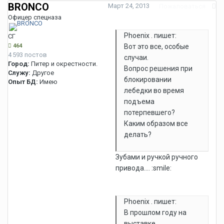
BRONCO
Март 24, 2013
Пожаловаться
Офицер спецназа
Phoenix . пишет:
СГ
464
Вот это все, особые
4 593 постов
случаи.
Город:
Питер и окрестности.
Вопрос решения при
Служу:
Другое
блокировании
Опыт БД:
Имею
лебедки во время
подъема
потерпевшего?
Каким образом все
делать?
Зубами и ручкой ручного
привода.... :smile:
Phoenix . пишет:
В прошлом году на
выставке