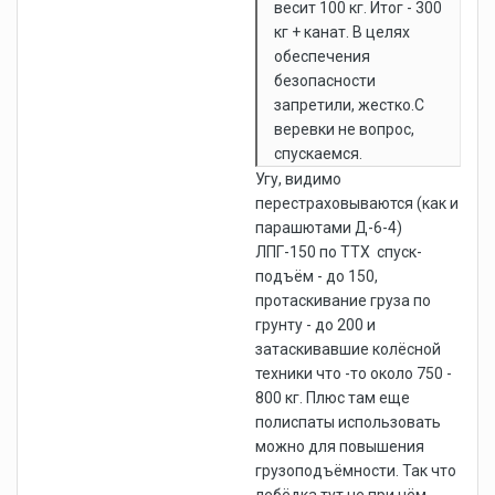
весит 100 кг. Итог - 300
кг + канат. В целях
обеспечения
безопасности
запретили, жестко.С
веревки не вопрос,
спускаемся.
Угу, видимо
перестраховываются (как и
парашютами Д-6-4)
ЛПГ-150 по ТТХ спуск-
подъём - до 150,
протаскивание груза по
грунту - до 200 и
затаскивавшие колёсной
техники что -то около 750 -
800 кг. Плюс там еще
полиспаты использовать
можно для повышения
грузоподъёмности. Так что