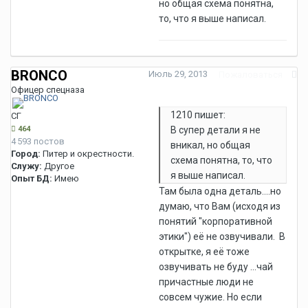
но общая схема понятна,
то, что я выше написал.
BRONCO
Июль 29, 2013
Пожаловаться
Офицер спецназа
1210 пишет:
СГ
464
В супер детали я не
4 593 постов
вникал, но общая
Город:
Питер и окрестности.
схема понятна, то, что
Служу:
Другое
я выше написал.
Опыт БД:
Имею
Там была одна деталь....но
думаю, что Вам (исходя из
понятий "корпоративной
этики") её не озвучивали. В
открытке, я её тоже
озвучивать не буду ...чай
причастные люди не
совсем чужие. Но если