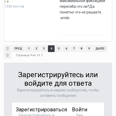
максимальной фиксацией
4
1 353 постов
перегиба что ли?Да
понятно что не решаете...
:smile:
1
2
3
4
5
6
7
8
9
ПРЕД
ДАЛЕЕ
Страница 4 из 19
Зарегистрируйтесь или
войдите для ответа
Зарегистрируйтесь в нашем сообществе, чтобы
оставить сообщение
Зарегистрироваться
Войти
Зарегистрируйтесь в
Уже