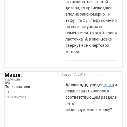
отталкиваться от этой
детали, то происшедшее
вполне закономерно... и
тьфу ...тьфу ...тьфу конечно
но если ситуация не
поменяется, то это "первая
ласточка" А в оконцовке
свернут всё к чёртовой
матери...
Миша.
Август 7, 2013
Пожаловаться
Александр,
увидел
фото
и
Пользователи
решил задать вопрос в
4
1 353 постов
соответствующем разделе
,-что
используете,восьмерку?