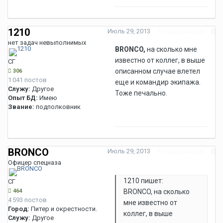
1210
Июль 29, 2013
Пожаловаться
нет задач невыполнимых
BRONCO,
на сколько мне
известно от коллег, в выше
СГ
описанном случае влетел
306
1 041 постов
еще и командир экипажа.
Служу:
Другое
Тоже печально.
Опыт БД:
Имею
Звание:
подполковник
BRONCO
Июль 29, 2013
Пожаловаться
Офицер спецназа
1210 пишет:
СГ
464
BRONCO, на сколько
4 593 постов
мне известно от
Город:
Питер и окрестности.
коллег, в выше
Служу:
Другое