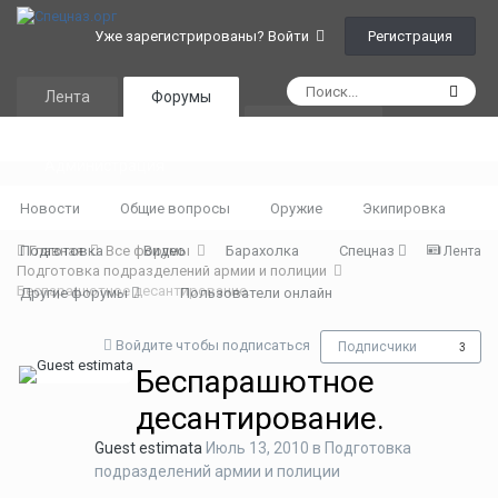
Регистрация
Уже зарегистрированы? Войти
Лента
Форумы
Календарь
Администрация
Новости
Общие вопросы
Оружие
Экипировка
Подготовка
Главная
Все форумы
Видео
Барахолка
Спецназ
Лента
Подготовка подразделений армии и полиции
Беспарашютное десантирование.
Другие форумы
Пользователи онлайн
Войдите чтобы подписаться
Подписчики
3
Беспарашютное
десантирование.
Guest estimata
Июль 13, 2010
в
Подготовка
подразделений армии и полиции