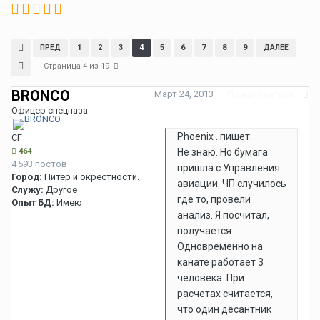
1
2
3
4
5
6
7
8
9
ПРЕД
ДАЛЕЕ
Страница 4 из 19
BRONCO
Март 24, 2013
Пожаловаться
Офицер спецназа
Phoenix . пишет:
СГ
464
Не знаю. Но бумага
4 593 постов
пришла с Управления
Город:
Питер и окрестности.
авиации. ЧП случилось
Служу:
Другое
где то, провели
Опыт БД:
Имею
анализ. Я посчитал,
получается.
Одновременно на
канате работает 3
человека. При
расчетах считается,
что один десантник