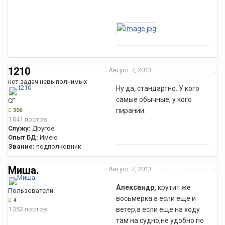
1210
Август 7, 2013
Пожаловаться
нет задач невыполнимых
Ну да, стандартно. У кого
самые обычные, у кого
СГ
пирании.
306
1 041 постов
Служу:
Другое
Опыт БД:
Имею
Звание:
подполковник
Миша.
Август 7, 2013
Пожаловаться
Александр,
крутит же
Пользователи
восьмерка а если еще и
4
1 353 постов
ветер,а если еще на ходу
там на судно,не удобно по