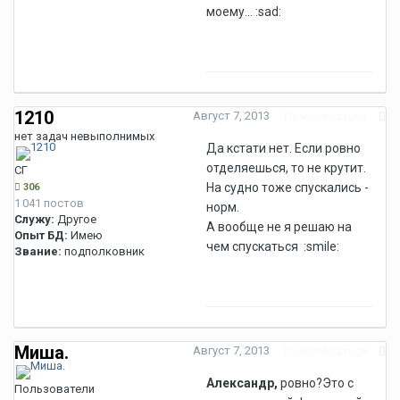
моему... :sad:
1210
Август 7, 2013
Пожаловаться
нет задач невыполнимых
Да кстати нет. Если ровно
отделяешься, то не крутит.
СГ
На судно тоже спускались -
306
1 041 постов
норм.
Служу:
Другое
А вообще не я решаю на
Опыт БД:
Имею
чем спускаться :smile:
Звание:
подполковник
Миша.
Август 7, 2013
Пожаловаться
Александр,
ровно?Это с
Пользователи