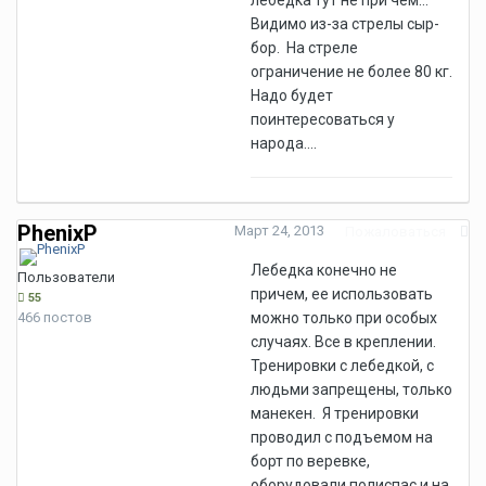
лебёдка тут не при чём...
Видимо из-за стрелы сыр-
бор. На стреле
ограничение не более 80 кг.
Надо будет
поинтересоваться у
народа....
PhenixP
Март 24, 2013
Пожаловаться
Лебедка конечно не
Пользователи
причем, ее использовать
55
466 постов
можно только при особых
случаях. Все в креплении.
Тренировки с лебедкой, с
людьми запрещены, только
манекен. Я тренировки
проводил с подъемом на
борт по веревке,
оборудовали полиспас и на