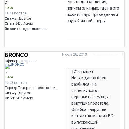
есть подразделения,
СГ
причем элитные, где на это
306
1 041 постов
ложится йух. Приведенный
Служу:
Другое
случай из той оперы.
Опыт БД:
Имею
Звание:
подполковник
BRONCO
Июль 28, 2013
Пожаловаться
Офицер спецназа
1210 пишет:
СГ
464
Не так давно боец
4 593 постов
разбился - не
Город:
Питер и окрестности.
отстегнулся от
Служу:
Другое
веревки на земле, а
Опыт БД:
Имею
вертушка полетела.
Ошибка - нарушен
контакт 'командир ВС -
выпускающий -
спускаемый'