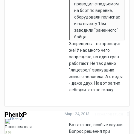
проводил с подъемом
на борт по веревке,
оборудовали полиспас
и на высоту 15м
заводили "раненного"
бойца.
Запрещены ...но проводят
же! У нас много чего
запрещено, но один хрен
работают. Не так давно
"лицезрел" эвакуацию
живого человека. А с воды
- даже двух. Но вот за тип
лебёдки -это не скажу.
PhenixP
Март 24, 2013
Пожаловаться
Вот это все, особые случаи.
Пользователи
Вопрос решения при
55