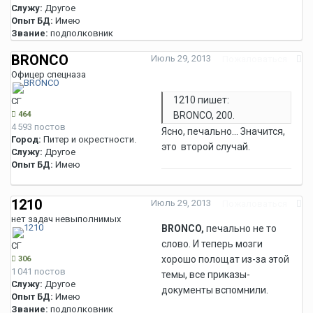
Служу:
Другое
Опыт БД:
Имею
Звание:
подполковник
BRONCO
Июль 29, 2013
Пожаловаться
Офицер спецназа
1210 пишет:
СГ
464
BRONCO, 200.
4 593 постов
Ясно, печально... Значится,
Город:
Питер и окрестности.
это второй случай.
Служу:
Другое
Опыт БД:
Имею
1210
Июль 29, 2013
Пожаловаться
нет задач невыполнимых
BRONCO,
печально не то
слово. И теперь мозги
СГ
хорошо полощат из-за этой
306
1 041 постов
темы, все приказы-
Служу:
Другое
документы вспомнили.
Опыт БД:
Имею
Звание:
подполковник