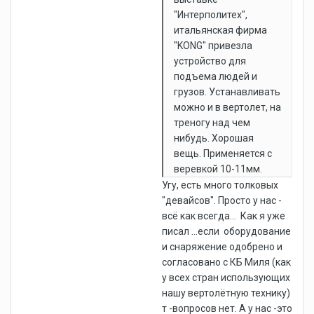
"Интерполитех",
итальянская фирма
"KONG" привезла
устройство для
подъема людей и
грузов. Устанавливать
можно и в вертолет, на
треногу над чем
нибудь. Хорошая
вещь. Применяется с
веревкой 10-11мм.
Угу, есть много толковых
"девайсов". Просто у нас -
всё как всегда... Как я уже
писал ...если оборудование
и снаряжение одобрено и
согласовано с КБ Миля (как
у всех стран использующих
нашу вертолётную технику)
т -вопросов нет. А у нас -это