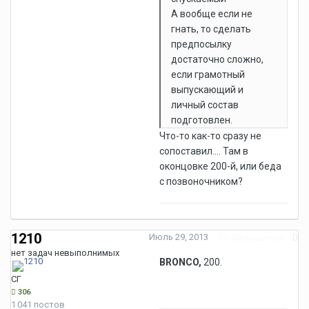
А вообще если не
гнать, то сделать
предпосылку
достаточно сложно,
если грамотный
выпускающий и
личный состав
подготовлен.
Что-то как-то сразу не
сопоставил.... Там в
оконцовке 200-й, или беда
с позвоночником?
1210
Июль 29, 2013
Пожаловаться
нет задач невыполнимых
BRONCO,
200.
СГ
306
1 041 постов