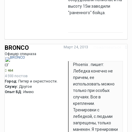
высоту 15м заводили
"раненного" бойца.
BRONCO
Март 24, 2013
Пожаловаться
Офицер спецназа
Phoenix . пишет:
СГ
464
Лебедка конечно не
4 593 постов
причем, ее
Город:
Питер и окрестности.
использовать можно
Служу:
Другое
только при особых
Опыт БД:
Имею
случаях. Все в
креплении.
Тренировки с
лебедкой, с людьми
запрещены, только
манекен. Я тренировки