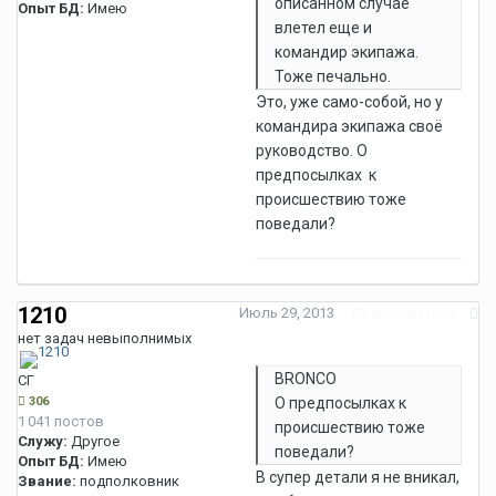
описанном случае
Опыт БД:
Имею
влетел еще и
командир экипажа.
Тоже печально.
Это, уже само-собой, но у
командира экипажа своё
руководство. О
предпосылках к
происшествию тоже
поведали?
1210
Июль 29, 2013
Пожаловаться
нет задач невыполнимых
BRONCO
СГ
306
О предпосылках к
1 041 постов
происшествию тоже
Служу:
Другое
поведали?
Опыт БД:
Имею
В супер детали я не вникал,
Звание:
подполковник