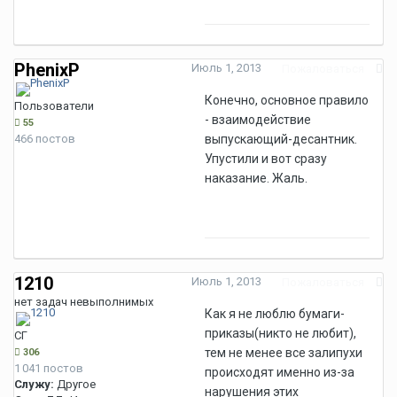
PhenixP
Июль 1, 2013
Пожаловаться
Конечно, основное правило
Пользователи
- взаимодействие
55
466 постов
выпускающий-десантник.
Упустили и вот сразу
наказание. Жаль.
1210
Июль 1, 2013
Пожаловаться
нет задач невыполнимых
Как я не люблю бумаги-
приказы(никто не любит),
СГ
тем не менее все залипухи
306
1 041 постов
происходят именно из-за
Служу:
Другое
нарушения этих