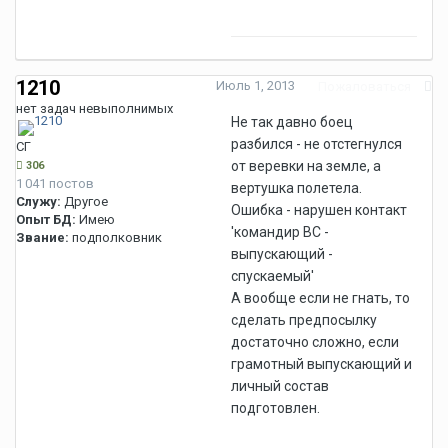
1210
Июль 1, 2013
Пожаловаться
нет задач невыполнимых
Не так давно боец
разбился - не отстегнулся
СГ
от веревки на земле, а
306
1 041 постов
вертушка полетела.
Служу:
Другое
Ошибка - нарушен контакт
Опыт БД:
Имею
'командир ВС -
Звание:
подполковник
выпускающий -
спускаемый'
А вообще если не гнать, то
сделать предпосылку
достаточно сложно, если
грамотный выпускающий и
личный состав
подготовлен.