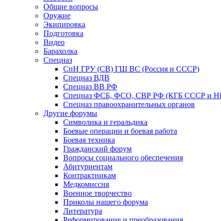
Общие вопросы
Оружие
Экипировка
Подготовка
Видео
Барахолка
Спецназ
СпН ГРУ (СВ) ГШ ВС (Россия и СССР)
Спецназ ВДВ
Спецназ ВВ РФ
Спецназ ФСБ, ФСО, СВР РФ (КГБ СССР и 
Спецназ правоохранительных органов
Другие форумы
Символика и геральдика
Боевые операции и боевая работа
Боевая техника
Гражданский форум
Вопросы социального обеспечения
Абитуриентам
Контрактникам
Медкомиссия
Военное творчество
Приколы нашего форума
Литература
Реформирование и преобразования