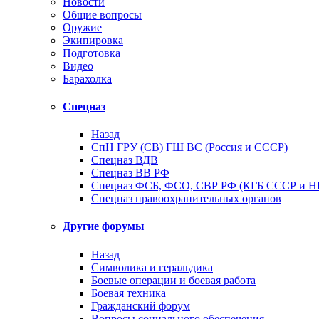
Новости
Общие вопросы
Оружие
Экипировка
Подготовка
Видео
Барахолка
Спецназ
Назад
СпН ГРУ (СВ) ГШ ВС (Россия и СССР)
Спецназ ВДВ
Спецназ ВВ РФ
Спецназ ФСБ, ФСО, СВР РФ (КГБ СССР и 
Спецназ правоохранительных органов
Другие форумы
Назад
Символика и геральдика
Боевые операции и боевая работа
Боевая техника
Гражданский форум
Вопросы социального обеспечения