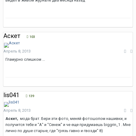
Видел в живом журнале два месяца назад
Аскет
103
Апрель 8, 2013
Гламурно слишком ...
lis041
139
Апрель 8, 2013
Аскет,
мода брат. Бери эти фото, меняй фотошопом нашивки, и
получится тебе и "А" и "Сенеж" и че еще придумаешь biggrin_1 . Мне
лично по душе старые, где "грязь гавно и гвозди" 8)