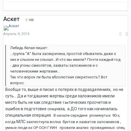
Аскет
103
Апрель 9, 2013
Лебедь белая пишет:
...группа "А" была засекречена, простой обыватель даже о
них и слыхом не слыхал...И что мы имели? Почти каждый год
- два угоны самолётов, захваты заложников и с
человеческими жертвами...
Так что впрок ли была абсолютная секретность? Вот
вопрос.
Вообще то, выше я писал о потерях в подразделениях,
но не
суть... Да и
тогдашние жерт
вы
среди заложников имели
место быть не как
следствие
тических просчетов и
так
ошибок в подгото
вк
е
наза, а ДО того как начиналась
спец
специальная операция.
В начале-середине упомянутых 90-х,
МЛС
когда
захлестнула волна бунтов и захватов заложников ,
умные люди из ОР ОСН ГУИН провели анализ проведенных спец.