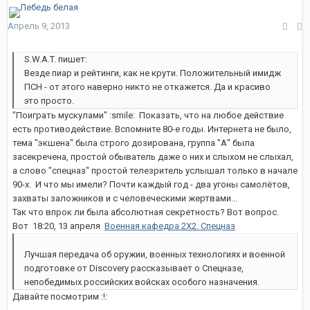
Апрель 9, 2013
S.W.A.T. пишет:
Везде пиар и рейтинги, как не крути. Положительный имидж
ПСН - от этого наверно никто не откажется. Да и красиво
это просто.
"Поиграть мускулами" :smile: Показать, что на любое действие
есть противодействие. Вспомните 80-е годы. Интернета не было,
тема "экшена" была строго дозирована, группа "А" была
засекречена, простой обыватель даже о них и слыхом не слыхал,
а слово "спецназ" простой телезритель услышал только в начале
90-х. И что мы имели? Почти каждый год - два угоны самолётов,
захваты заложников и с человеческими жертвами...
Так что впрок ли была абсолютная секретность? Вот вопрос.
Вот 18:20, 13 апреля
Военная кафедра 2Х2. Спецназ
Лучшая передача об оружии, военных технологиях и военной
подготовке от Discovery рассказывает о Спецназе,
непобедимых российских войсках особого назначения.
Давайте посмотрим :!: