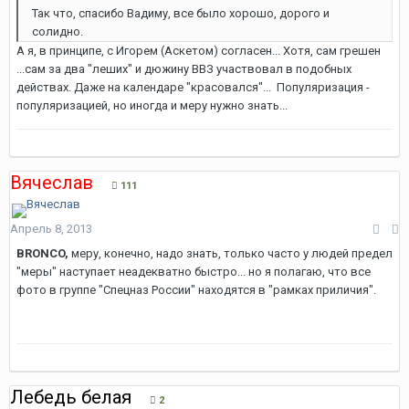
Так что, спасибо Вадиму, все было хорошо, дорого и
солидно.
А я, в принципе, с Игорем (Аскетом) согласен... Хотя, сам грешен
...сам за два "леших" и дюжину ВВЗ участвовал в подобных
действах. Даже на календаре "красовался"... Популяризация -
популяризацией, но иногда и меру нужно знать...
Вячеслав
111
Апрель 8, 2013
BRONCO,
меру, конечно, надо знать, только часто у людей предел
"меры" наступает неадекватно быстро... но я полагаю, что все
фото в группе "Спецназ России" находятся в "рамках приличия".
Лебедь белая
2