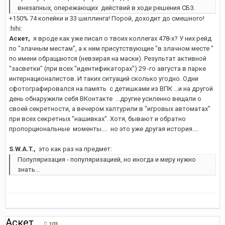
внезапных, опережающих действий в ходе решения СБЗ.
+150% 74 копейки и 33 шиллинга! Порой, доходит до смешного!
:hihi:
Аскет,
я вроде как уже писал о твоих коллегах 478-х? У них рейд
по "злачным местам", а к ним присутствующие "в злачном месте "
по имени обращаются (невзирая на маски). Результат активной
"засветки" (при всех "идентификаторах") 29 -го августа в парке
интернационалистов. И таких ситуаций сколько угодно. Одни
сфотографировался на память с детишками из ВПК ...и на другой
день обнаружили себя ВКонтакте ...другие усиленно вещали о
своей секретности, а вечером халтурили в "игровых автоматах"
при всех секретных "нашивках". Хотя, бывают и обратно
пропорциональные моменты.... но это уже другая история....
S.W.A.T.,
это как раз на предмет:
Популяризация - популяризацией, но иногда и меру нужно
знать...
Аскет
103