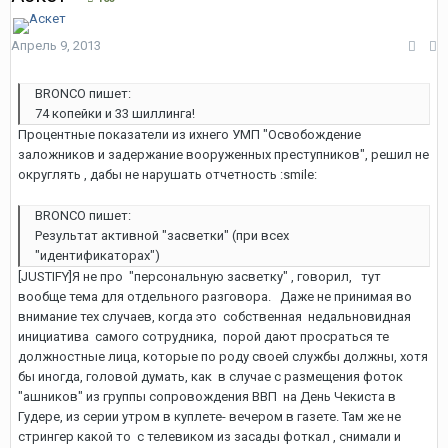
Апрель 9, 2013
BRONCO пишет:
74 копейки и 33 шиллинга!
Процентные показатели из ихнего УМП "Освобождение
заложников и задержание вооруженных преступников", решил не
округлять , дабы не нарушать отчетность :smile:
BRONCO пишет:
Результат активной "засветки" (при всех
"идентификаторах")
[JUSTIFY]Я не про "персональную засветку" , говорил, тут
вообще тема для отдельного разговора. Даже не принимая во
внимание тех случаев, когда это собственная недальновидная
инициатива самого сотрудника, порой дают просраться те
должностные лица, которые по роду своей службы должны, хотя
бы иногда, головой думать, как в случае с размещения фоток
"ашников" из группы сопровождения ВВП на День Чекиста в
Гудере, из серии утром в куплете- вечером в газете. Там же не
стрингер какой то с телевиком из засады фоткал , снимали и