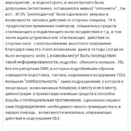
мероприятий , в ходе которого, в числе прочего были
допрошены (естественно, оставшиеся в живых) "оппоненты" , так
вот… 87,5% "респондентов" были однозначно уверены в
возможности силовых действий со стороны спецназа, 74 %
-предполагали применение снайперов, специальных средств
отвлекающего и подавляющего волю воздействия и т.д., в том
числе ждали штурмовых или отвлекающих действий со
стороны окон с использованием высотного снаряжения.
Благодаря чему это стало возможным- даже в те годы ( когда не
),
и каковы могут быть последствия
было интернета :smile:
такой информированности,
Но,
подробно объяснять излишне...
в
се эти репортажи СМИ, в которых подробнейшим образом
,
,
освещается подготовка, тактика
снаряжение и вооружение ПСН
и
"хлебосольность"
злишняя
самих подразделений, о которой я
показухи, к месту и не к месту,
писал выше, всевозможные
демонстрации и презентации новейших средств и способов
потенциальным противником
борьбы с
, однозначно лишают
подразделения
сами
необходимого явного преимущества и, в
первую очередь, возможности внезапных, опережающих
действий в ходе решения СБЗ.