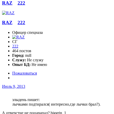
RAZ
222
RAZ
222
Офицер спецназа
СГ
222
464 постов
Город:
null
Служу:
Не служу
Опыт БД:
Не имею
Пожаловаться
Июль 9, 2013
злыдень пишет:
лычками подтирался( интересно,где лычки брал?).
А отверстие не поцарапал? biggrin_1