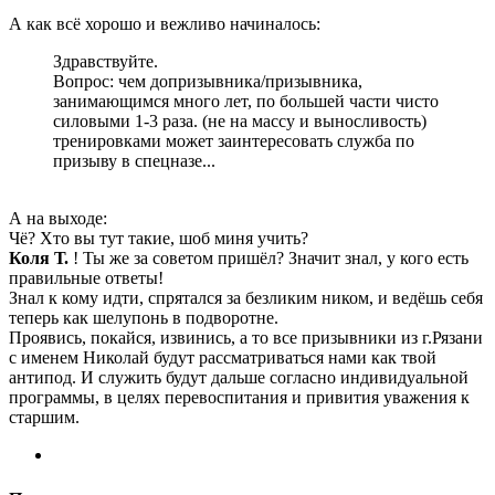
А как всё хорошо и вежливо начиналось:
Здравствуйте.
Вопрос: чем допризывника/призывника,
занимающимся много лет, по большей части чисто
силовыми 1-3 раза. (не на массу и выносливость)
тренировками может заинтересовать служба по
призыву в спецназе...
А на выходе:
Чё? Хто вы тут такие, шоб миня учить?
Коля Т.
! Ты же за советом пришёл? Значит знал, у кого есть
правильные ответы!
Знал к кому идти, спрятался за безликим ником, и ведёшь себя
теперь как шелупонь в подворотне.
Проявись, покайся, извинись, а то все призывники из г.Рязани
с именем Николай будут рассматриваться нами как твой
антипод. И служить будут дальше согласно индивидуальной
программы, в целях перевоспитания и привития уважения к
старшим.