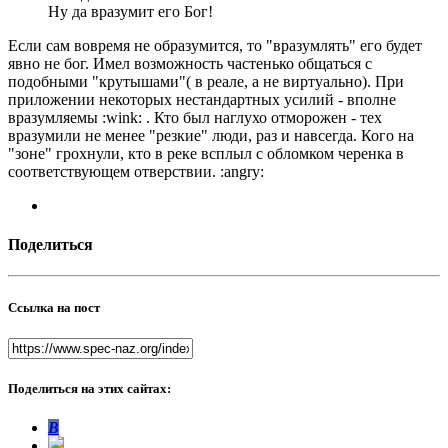
Ну да вразумит его Бог!
Если сам вовремя не образумится, то "вразумлять" его будет
явно не бог. Имел возможность частенько общаться с
подобными "крутышами"( в реале, а не виртуально). При
приложении некоторых нестандартных усилий - вполне
вразумляемы :wink: . Кто был наглухо отморожен - тех
вразумили не менее "резкие" люди, раз и навсегда. Кого на
"зоне" грохнули, кто в реке всплыл с обломком черенка в
соответствующем отверствии. :angry:
Поделиться
Ссылка на пост
Поделиться на этих сайтах:
В