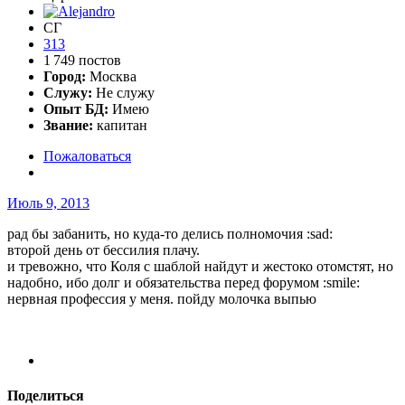
СГ
313
1 749 постов
Город:
Москва
Служу:
Не служу
Опыт БД:
Имею
Звание:
капитан
Пожаловаться
Июль 9, 2013
рад бы забанить, но куда-то делись полномочия :sad:
второй день от бессилия плачу.
и тревожно, что Коля с шаблой найдут и жестоко отомстят, но
надобно, ибо долг и обязательства перед форумом :smile:
нервная профессия у меня. пойду молочка выпью
Поделиться