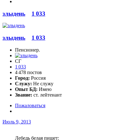
злыдень
1 033
злыдень
1 033
Пенсионер.
СГ
1 033
4 478 постов
Город:
Россия
Служу:
Не служу
Опыт БД:
Имею
Звание:
ст. лейтенант
Пожаловаться
Июль 9, 2013
Лебедь белая пишет: