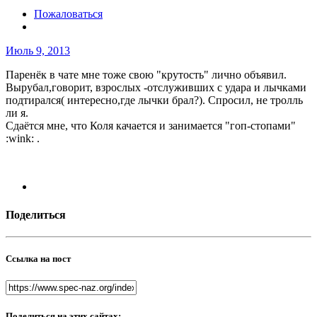
Пожаловаться
Июль 9, 2013
Паренёк в чате мне тоже свою "крутость" лично объявил.
Вырубал,говорит, взрослых -отслуживших с удара и лычками
подтирался( интересно,где лычки брал?). Спросил, не тролль
ли я.
Сдаётся мне, что Коля качается и занимается "гоп-стопами"
:wink: .
Поделиться
Ссылка на пост
Поделиться на этих сайтах: