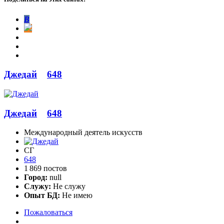
В
Джедай
648
Джедай
648
Международный деятель искусств
СГ
648
1 869 постов
Город:
null
Служу:
Не служу
Опыт БД:
Не имею
Пожаловаться