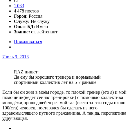
СГ
1 033
4 478 постов
Город:
Россия
Служу:
Не служу
Опыт БД:
Имею
Звание:
ст. лейтенант
Пожаловаться
Июль 9, 2013
RAZ пишет:
Да ему бы хорошего тренера и нормальный
спортивный коллектив лет на 5-7 раньше
Если бы он жил в моём городе, то плохой тренер (это я) и мой
помощник(ведёт сейчас тренировки) с помощью коллектива
молодёжи,прошедшей через мой зал (всего за эти годы около
100(ста) человек, постарался бы сделать из него
здравомыслящего путного гражданина. А так да, перспектива
удручающая.