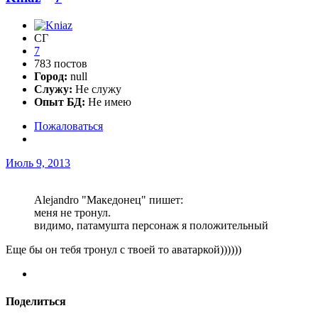
СГ
7
783 постов
Город:
null
Служу:
Не служу
Опыт БД:
Не имею
Пожаловаться
Июль 9, 2013
Alejandro "Македонец" пишет:
меня не тронул.
видимо, патамушта персонаж я положительный
Еще бы он тебя тронул с твоей то аватаркой))))))
Поделиться