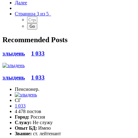
Далее
Страница 3 из 5
Recommended Posts
злыдень
1 033
злыдень
1 033
Пенсионер.
СГ
1 033
4 478 постов
Город:
Россия
Служу:
Не служу
Опыт БД:
Имею
Звание:
ст. лейтенант