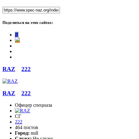
Поделиться на этих сайтах:
В
RAZ
222
RAZ
222
Офицер спецназа
СГ
222
464 постов
Город:
null
Служу:
Не служу