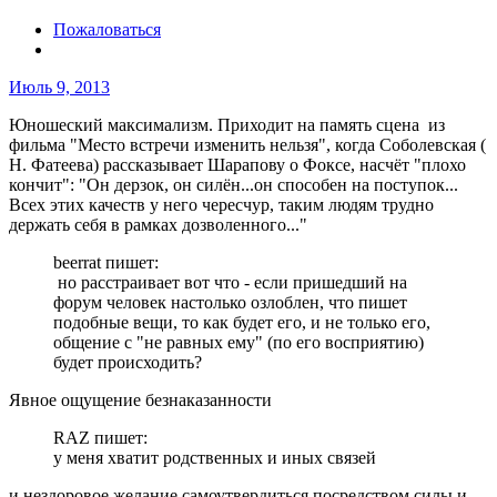
Пожаловаться
Июль 9, 2013
Юношеский максимализм. Приходит на память сцена из
фильма "Место встречи изменить нельзя", когда Соболевская (
Н. Фатеева) рассказывает Шарапову о Фоксе, насчёт "плохо
кончит": "Он дерзок, он силён...он способен на поступок...
Всех этих качеств у него чересчур, таким людям трудно
держать себя в рамках дозволенного..."
beerrat пишет:
но расстраивает вот что - если пришедший на
форум человек настолько озлоблен, что пишет
подобные вещи, то как будет его, и не только его,
общение с "не равных ему" (по его восприятию)
будет происходить?
Явное ощущение безнаказанности
RAZ пишет:
у меня хватит родственных и иных связей
и нездоровое желание самоутвердиться посредством силы и