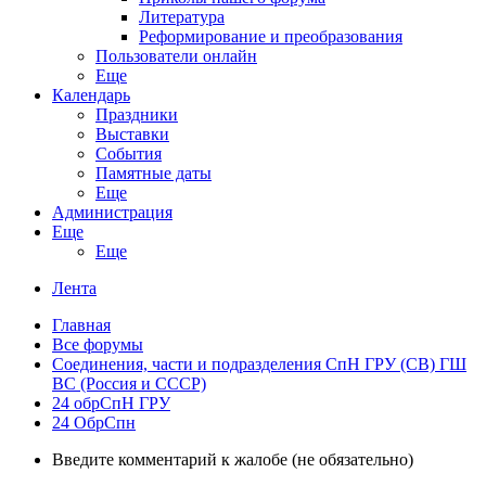
Литература
Реформирование и преобразования
Пользователи онлайн
Еще
Календарь
Праздники
Выставки
События
Памятные даты
Еще
Администрация
Еще
Еще
Лента
Главная
Все форумы
Соединения, части и подразделения СпН ГРУ (СВ) ГШ
ВС (Россия и СССР)
24 обрСпН ГРУ
24 ОбрСпн
Введите комментарий к жалобе (не обязательно)