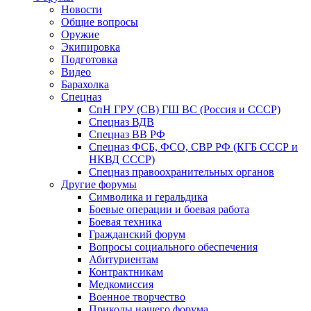
Новости
Общие вопросы
Оружие
Экипировка
Подготовка
Видео
Барахолка
Спецназ
СпН ГРУ (СВ) ГШ ВС (Россия и СССР)
Спецназ ВДВ
Спецназ ВВ РФ
Спецназ ФСБ, ФСО, СВР РФ (КГБ СССР и
НКВД СССР)
Спецназ правоохранительных органов
Другие форумы
Символика и геральдика
Боевые операции и боевая работа
Боевая техника
Гражданский форум
Вопросы социального обеспечения
Абитуриентам
Контрактникам
Медкомиссия
Военное творчество
Приколы нашего форума