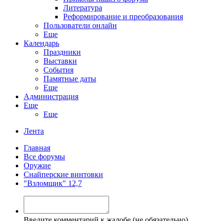
Литература
Реформирование и преобразования
Пользователи онлайн
Еще
Календарь
Праздники
Выставки
События
Памятные даты
Еще
Администрация
Еще
Еще
Лента
Главная
Все форумы
Оружие
Снайперские винтовки
"Взломщик" 12,7
Введите комментарий к жалобе (не обязательно)