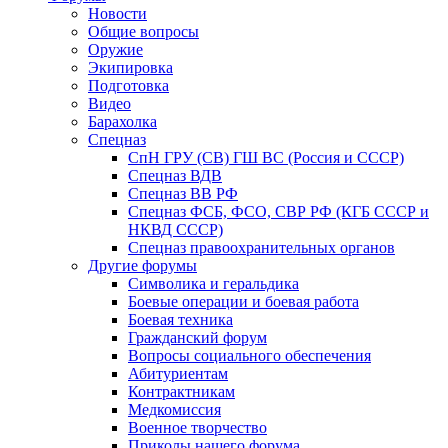
Новости
Общие вопросы
Оружие
Экипировка
Подготовка
Видео
Барахолка
Спецназ
СпН ГРУ (СВ) ГШ ВС (Россия и СССР)
Спецназ ВДВ
Спецназ ВВ РФ
Спецназ ФСБ, ФСО, СВР РФ (КГБ СССР и
НКВД СССР)
Спецназ правоохранительных органов
Другие форумы
Символика и геральдика
Боевые операции и боевая работа
Боевая техника
Гражданский форум
Вопросы социального обеспечения
Абитуриентам
Контрактникам
Медкомиссия
Военное творчество
Приколы нашего форума