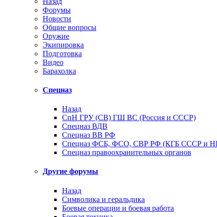
Назад
Форумы
Новости
Общие вопросы
Оружие
Экипировка
Подготовка
Видео
Барахолка
Спецназ
Назад
СпН ГРУ (СВ) ГШ ВС (Россия и СССР)
Спецназ ВДВ
Спецназ ВВ РФ
Спецназ ФСБ, ФСО, СВР РФ (КГБ СССР и 
Спецназ правоохранительных органов
Другие форумы
Назад
Символика и геральдика
Боевые операции и боевая работа
Боевая техника