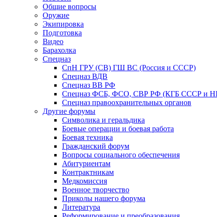
Общие вопросы
Оружие
Экипировка
Подготовка
Видео
Барахолка
Спецназ
СпН ГРУ (СВ) ГШ ВС (Россия и СССР)
Спецназ ВДВ
Спецназ ВВ РФ
Спецназ ФСБ, ФСО, СВР РФ (КГБ СССР и 
Спецназ правоохранительных органов
Другие форумы
Символика и геральдика
Боевые операции и боевая работа
Боевая техника
Гражданский форум
Вопросы социального обеспечения
Абитуриентам
Контрактникам
Медкомиссия
Военное творчество
Приколы нашего форума
Литература
Реформирование и преобразования