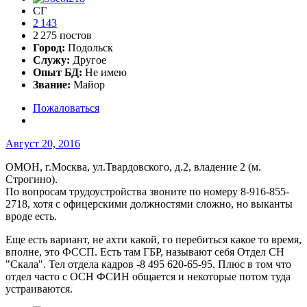
СГ
2 143
2 275 постов
Город:
Подольск
Служу:
Другое
Опыт БД:
Не имею
Звание:
Майор
Пожаловаться
Август 20, 2016
ОМОН, г.Москва, ул.Твардовского, д.2, владение 2 (м.
Строгино).
По вопросам трудоустройства звоните по номеру 8-916-855-
2718, хотя с офицерскими должностями сложно, но выканты
вроде есть.
Еще есть вариант, не ахти какой, го перебиться какое то время,
вполне, это ФССП. Есть там ГБР, называют себя Отдел СН
"Скала". Тел отдела кадров -8 495 620-65-95. Плюс в том что
отдел часто с ОСН ФСИН общается и некоторые потом туда
устраиваются.