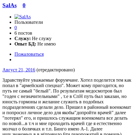
SalAs
0
Пользователи
0
6 постов
Служу:
Не служу
Опыт БД:
Не имею
Пожаловаться
Август 21, 2016
(отредактировано)
Здравствуйте уважаемые форумчане. Хотел поделится тем как
попал в "армейский спецназ". Может кому пригодится, но
путь не самый "белый". По результатам медосмотров был
"годен с незначительными" , т.е в СпН путь был заказан, но
юность гормоны и желание служить в подобных
подразделениях сделали дело. Пришел в районный военкомат
и попросил личное дело для якобы"допройти врачей" далее
"потерял" его, и пришлось служащим военкомата все делать
по новой...в т.ч и мне проходить врачей где я естественно
молчал о болячках и т.п. Бинго имею А-1. Далее
ищу знакомых в в.ч(правило 6ти рукопожатий в помощь).