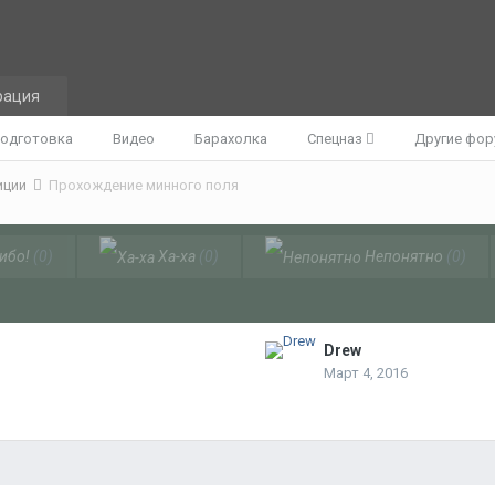
рация
одготовка
Видео
Барахолка
Спецназ
Другие фо
иции
Прохождение минного поля
ибо!
(0)
Ха-ха
(0)
Непонятно
(0)
Drew
Март 4, 2016