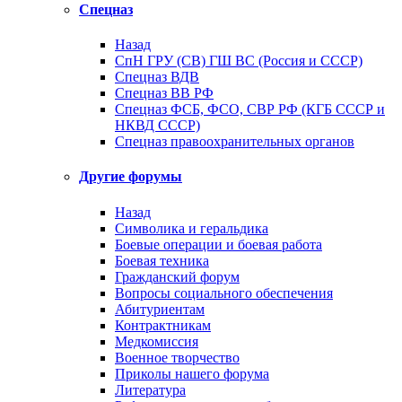
Спецназ
Назад
СпН ГРУ (СВ) ГШ ВС (Россия и СССР)
Спецназ ВДВ
Спецназ ВВ РФ
Спецназ ФСБ, ФСО, СВР РФ (КГБ СССР и
НКВД СССР)
Спецназ правоохранительных органов
Другие форумы
Назад
Символика и геральдика
Боевые операции и боевая работа
Боевая техника
Гражданский форум
Вопросы социального обеспечения
Абитуриентам
Контрактникам
Медкомиссия
Военное творчество
Приколы нашего форума
Литература