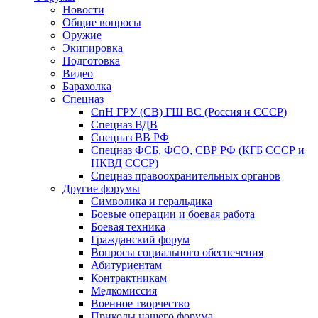
Новости
Общие вопросы
Оружие
Экипировка
Подготовка
Видео
Барахолка
Спецназ
СпН ГРУ (СВ) ГШ ВС (Россия и СССР)
Спецназ ВДВ
Спецназ ВВ РФ
Спецназ ФСБ, ФСО, СВР РФ (КГБ СССР и
НКВД СССР)
Спецназ правоохранительных органов
Другие форумы
Символика и геральдика
Боевые операции и боевая работа
Боевая техника
Гражданский форум
Вопросы социального обеспечения
Абитуриентам
Контрактникам
Медкомиссия
Военное творчество
Приколы нашего форума