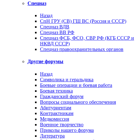
Спецназ
Назад
СпН ГРУ (СВ) ГШ ВС (Россия и СССР)
Спецназ ВДВ
Спецназ ВВ РФ
Спецназ ФСБ, ФСО, СВР РФ (КГБ СССР и
НКВД СССР)
Спецназ правоохранительных органов
Другие форумы
Назад
Символика и геральдика
Боевые операции и боевая работа
Боевая техника
Гражданский форум
Вопросы социального обеспечения
Абитуриентам
Контрактникам
Медкомиссия
Военное творчество
Приколы нашего форума
Литература