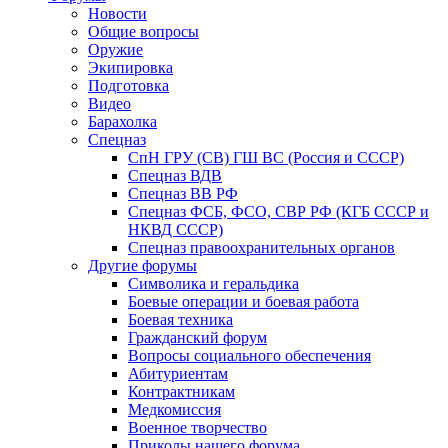
Новости
Общие вопросы
Оружие
Экипировка
Подготовка
Видео
Барахолка
Спецназ
СпН ГРУ (СВ) ГШ ВС (Россия и СССР)
Спецназ ВДВ
Спецназ ВВ РФ
Спецназ ФСБ, ФСО, СВР РФ (КГБ СССР и
НКВД СССР)
Спецназ правоохранительных органов
Другие форумы
Символика и геральдика
Боевые операции и боевая работа
Боевая техника
Гражданский форум
Вопросы социального обеспечения
Абитуриентам
Контрактникам
Медкомиссия
Военное творчество
Приколы нашего форума