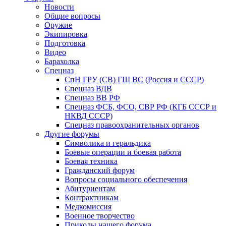
Новости
Общие вопросы
Оружие
Экипировка
Подготовка
Видео
Барахолка
Спецназ
СпН ГРУ (СВ) ГШ ВС (Россия и СССР)
Спецназ ВДВ
Спецназ ВВ РФ
Спецназ ФСБ, ФСО, СВР РФ (КГБ СССР и
НКВД СССР)
Спецназ правоохранительных органов
Другие форумы
Символика и геральдика
Боевые операции и боевая работа
Боевая техника
Гражданский форум
Вопросы социального обеспечения
Абитуриентам
Контрактникам
Медкомиссия
Военное творчество
Приколы нашего форума