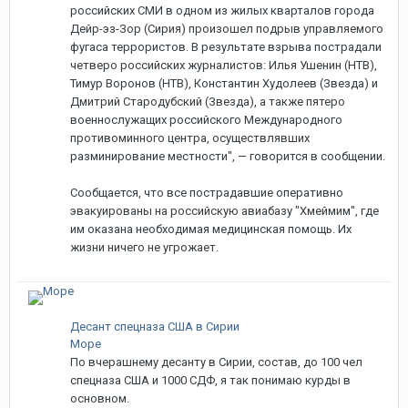
российских СМИ в одном из жилых кварталов города
Дейр-эз-Зор (Сирия) произошел подрыв управляемого
фугаса террористов. В результате взрыва пострадали
четверо российских журналистов: Илья Ушенин (НТВ),
Тимур Воронов (НТВ), Константин Худолеев (Звезда) и
Дмитрий Стародубский (Звезда), а также пятеро
военнослужащих российского Международного
противоминного центра, осуществлявших
разминирование местности", — говорится в сообщении.
Сообщается, что все пострадавшие оперативно
эвакуированы на российскую авиабазу "Хмеймим", где
им оказана необходимая медицинская помощь. Их
жизни ничего не угрожает.
Десант спецназа США в Сирии
Море
По вчерашнему десанту в Сирии, состав, до 100 чел
спецназа США и 1000 СДФ, я так понимаю курды в
основном.