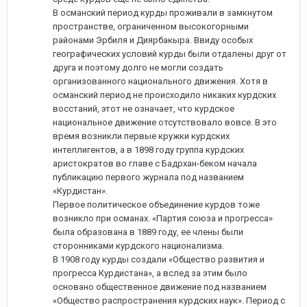
В османский период курды проживали в замкнутом
пространстве, ограниченном высокогорными
районами Эрбиля и Диярбакыра. Ввиду особых
географических условий курды были отдалены друг от
друга и поэтому долго не могли создать
организованного национального движения. Хотя в
османский период не происходило никаких курдских
восстаний, этот не означает, что курдское
национальное движение отсутствовало вовсе. В это
время возникли первые кружки курдских
интеллигентов, а в 1898 году группа курдских
аристократов во главе с Бадрхан-беком начала
публикацию первого журнала под названием
«Курдистан».
Первое политическое объединение курдов тоже
возникло при османах. «Партия союза и прогресса»
была образована в 1889 году, ее члены были
сторонниками курдского национализма.
В 1908 году курды создали «Общество развития и
прогресса Курдистана», а вслед за этим было
основано общественное движение под названием
«Общество распространения курдских наук». Период с