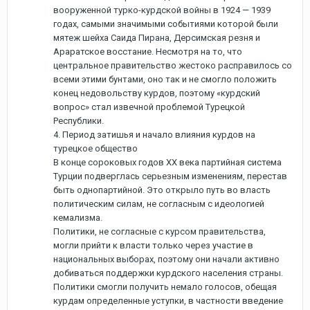
вооруженной турко-курдской войны в 1924 — 1939
годах, самыми значимыми событиями которой были
мятеж шейха Саида Пирана, Дерсимская резня и
Араратское восстание. Несмотря на то, что
центральное правительство жестоко расправилось со
всеми этими бунтами, оно так и не смогло положить
конец недовольству курдов, поэтому «курдский
вопрос» стал извечной проблемой Турецкой
Республики.
4. Период затишья и начало влияния курдов на
турецкое общество
В конце сороковых годов ХХ века партийная система
Турции подверглась серьезным изменениям, перестав
быть однопартийной. Это открыло путь во власть
политическим силам, не согласным с идеологией
кемализма.
Политики, не согласные с курсом правительства,
могли прийти к власти только через участие в
национальных выборах, поэтому они начали активно
добиваться поддержки курдского населения страны.
Политики смогли получить немало голосов, обещая
курдам определенные уступки, в частности введение