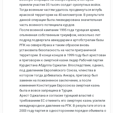
приняли участие 35 тысяч солдат сухопутных войск.
Тогда военным частям удалось продвинуться вглубь
иракской территории на 40 километров. В результате
данной операции была ликвидирована значительная
часть военного потенциала курдов.
После военной кампании 1995 года турецкая армия,
опьяненная собственным триумфом, несколько лет
подряд подвергала авиаударам и артобстрелам базы
РПК на севере Ирака и таким образом вновь
установила безопасность на части приграничной
территории. В конце концов в 1999 году был арестован
и приговорен к смертной казни лидер Рабочей партии
Курдистана Абдулла Оджалан. Впоследствии, однако,
под давлением Европейского Союза, членства в
котором тогда добивалась Анкара, приговор был
заменен на пожизненное заключение, а после
изменения Конституции Евросоюза смертная казнь
была и вовсе запрещена в Турции.
Арест Оджалана и согласие турецкий властей с
требованием ЕС отменить его смертную казнь усилили
международное давление на РПК. В результате этого в
2003 году партия в одностороннем порядке объявила о