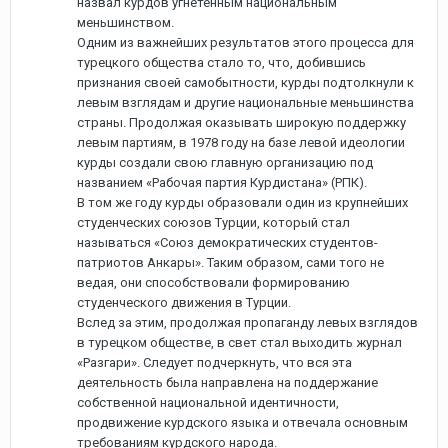
назвал курдов угнетенным национальным
меньшинством.
Одним из важнейших результатов этого процесса для
турецкого общества стало то, что, добившись
признания своей самобытности, курды подтолкнули к
левым взглядам и другие национальные меньшинства
страны. Продолжая оказывать широкую поддержку
левым партиям, в 1978 году на базе левой идеологии
курды создали свою главную организацию под
названием «Рабочая партия Курдистана» (РПК).
В том же году курды образовали один из крупнейших
студенческих союзов Турции, который стал
называться «Союз демократических студентов-
патриотов Анкары». Таким образом, сами того не
ведая, они способствовали формированию
студенческого движения в Турции.
Вслед за этим, продолжая пропаганду левых взглядов
в турецком обществе, в свет стал выходить журнал
«Разгари». Следует подчеркнуть, что вся эта
деятельность была направлена на поддержание
собственной национальной идентичности,
продвижение курдского языка и отвечала основным
требованиям курдского народа.