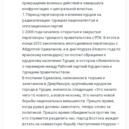
прекращении военных действий и завершила
конфронтацию с центральной властью.
7. Период переговоров и влияние курдов на
радикализацию турецких националистов и
оппозиционных партий
С 2005 года начались открытые и закрытые
переговоры турецкого правительства с РПК. В итоге в
конце 2012 закончились многодневные переговоры с
Абдуллой Оджаланом, и в дни Ноуруза (Нового года по
иранскому календарю) он послал обращение к
курдскому населению Турции, в котором объявлялось
о перемирии между Рабочей партией Курдистана и
турецким правительством.
В послании Оджалана, написанном в тюрьме и
зачитанном в Диярбакыре, крупнейшем курдском
городе в Турции, значилось следующее: «Это начало
чего-то нового, а вовсе не конец. Это начало новой
борьбы национальных меньшинств. Пришло время,
когда ружья должны замолчать, теперь слово за
политикой. Пришло время объединиться против тех,
кто стремится разделить нас. Народ Востока жаждет
встать на совместную борьбу. Наступление Ноуруза —