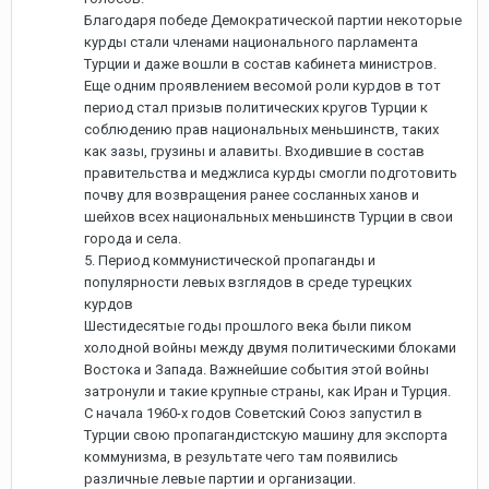
Благодаря победе Демократической партии некоторые
курды стали членами национального парламента
Турции и даже вошли в состав кабинета министров.
Еще одним проявлением весомой роли курдов в тот
период стал призыв политических кругов Турции к
соблюдению прав национальных меньшинств, таких
как зазы, грузины и алавиты. Входившие в состав
правительства и меджлиса курды смогли подготовить
почву для возвращения ранее сосланных ханов и
шейхов всех национальных меньшинств Турции в свои
города и села.
5. Период коммунистической пропаганды и
популярности левых взглядов в среде турецких
курдов
Шестидесятые годы прошлого века были пиком
холодной войны между двумя политическими блоками
Востока и Запада. Важнейшие события этой войны
затронули и такие крупные страны, как Иран и Турция.
С начала 1960-х годов Советский Союз запустил в
Турции свою пропагандистскую машину для экспорта
коммунизма, в результате чего там появились
различные левые партии и организации.