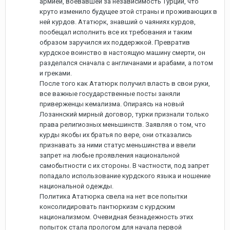
армией, воевавшей за независимость Турции, что
круто изменило будущее этой страны и проживающих в
ней курдов. Ататюрк, знавший о чаяниях курдов,
пообещал исполнить все их требования и таким
образом заручился их поддержкой. Превратив
курдское воинство в настоящую машину смерти, он
разделался сначала с англичанами и арабами, а потом
и греками.
После того как Ататюрк получил власть в свои руки,
все важные государственные посты заняли
приверженцы кемализма. Опираясь на новый
Лозаннский мирный договор, турки признали только
права религиозных меньшинств. Заявляя о том, что
курды якобы их братья по вере, они отказались
признавать за ними статус меньшинства и ввели
запрет на любые проявления национальной
самобытности с их стороны. В частности, под запрет
попадало использование курдского языка и ношение
национальной одежды.
Политика Ататюрка свела на нет все попытки
консолидировать пантюркизм с курдским
национализмом. Очевидная безнадежность этих
попыток стала прологом для начала первой