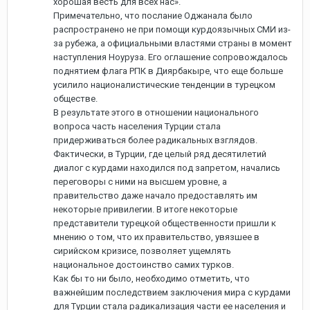
хорошая весть для всех нас».
Примечательно, что послание Оджанала было
распространено не при помощи курдоязычных СМИ из-
за рубежа, а официальными властями страны в момент
наступления Ноуруза. Его оглашение сопровождалось
поднятием флага РПК в Диярбакыре, что еще больше
усилило националистические тенденции в турецком
обществе.
В результате этого в отношении национального
вопроса часть населения Турции стала
придерживаться более радикальных взглядов.
Фактически, в Турции, где целый ряд десятилетий
диалог с курдами находился под запретом, начались
переговоры с ними на высшем уровне, а
правительство даже начало предоставлять им
некоторые привилегии. В итоге некоторые
представители турецкой общественности пришли к
мнению о том, что их правительство, увязшее в
сирийском кризисе, позволяет ущемлять
национальное достоинство самих турков.
Как бы то ни было, необходимо отметить, что
важнейшим последствием заключения мира с курдами
для Турции стала радикализация части ее населения и