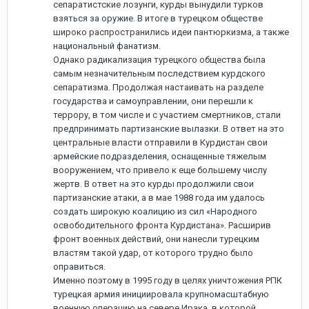
сепаратистские лозунги, курды вынудили турков
взяться за оружие. В итоге в турецком обществе
широко распространились идеи пантюркизма, а также
национальный фанатизм.
Однако радикализация турецкого общества была
самым незначительным последствием курдского
сепаратизма. Продолжая настаивать на разделе
государства и самоуправлении, они перешли к
террору, в том числе и с участием смертников, стали
предпринимать партизанские вылазки. В ответ на это
центральные власти отправили в Курдистан свои
армейские подразделения, оснащенные тяжелым
вооружением, что привело к еще большему числу
жертв. В ответ на это курды продолжили свои
партизанские атаки, а в мае 1988 года им удалось
создать широкую коалицию из сил «Народного
освободительного фронта Курдистана». Расширив
фронт военных действий, они нанесли турецким
властям такой удар, от которого трудно было
оправиться.
Именно поэтому в 1995 году в целях уничтожения РПК
турецкая армия инициировала крупномасштабную
военную операцию на севере Ирака, в которой