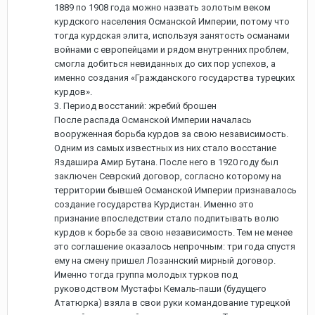
1889 по 1908 года можно назвать золотым веком
курдского населения Османской Империи, потому что
тогда курдская элита, используя занятость османами
войнами с европейцами и рядом внутренних проблем,
смогла добиться невиданных до сих пор успехов, а
именно создания «Гражданского государства турецких
курдов».
3. Период восстаний: жребий брошен
После распада Османской Империи началась
вооруженная борьба курдов за свою независимость.
Одним из самых известных из них стало восстание
Яздашира Амир Бутана. После него в 1920 году был
заключен Севрский договор, согласно которому на
территории бывшей Османской Империи признавалось
создание государства Курдистан. Именно это
признание впоследствии стало подпитывать волю
курдов к борьбе за свою независимость. Тем не менее
это соглашение оказалось непрочным: три года спустя
ему на смену пришел Лозаннский мирный договор.
Именно тогда группа молодых турков под
руководством Мустафы Кемаль-паши (будущего
Ататюрка) взяла в свои руки командование турецкой