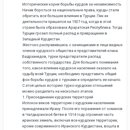
Исторические корни борьбы курдов за независимость
Начав бороться за национальные права, курды стали
обретать все большее влияние в Турции. Пик их
деятельности пришелся на 1927 год, когда в этой
стране была образована Араратская Республика. Тогда
Турции грозил полный распад и превращение в
Западный Курдистан.
Жестоко расправившись с зачинщиками в лице видных
членов курдского общества и представителей клана
Бадрханидов, турки предотвратили распад
собственного государства. Для большего понимания
того, какое влияние курдское население оказало на
судьбу всей Турции, необходимо представить общий
фон борьбы курдов с турками и определить ее начало.
С этой целью историю турко-курдских отношений
можно разделить на несколько этапов.
1. Присоединение курдских территорий
Испокон веков территории с курдским населением
принадлежали Ирану. После его поражения от османов
в Чалдыранской битве в 1514 году огромная часть
иранских земель, включая все курдские территории,
кроме современного Иранского Курдистана, вошла в