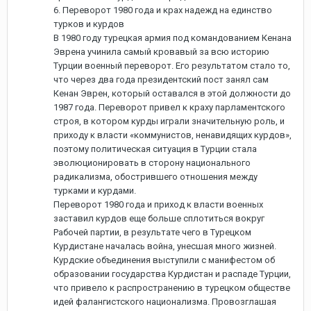
6. Переворот 1980 года и крах надежд на единство
турков и курдов
В 1980 году турецкая армия под командованием Кенана
Эврена учинила самый кровавый за всю историю
Турции военный переворот. Его результатом стало то,
что через два года президентский пост занял сам
Кенан Эврен, который оставался в этой должности до
1987 года. Переворот привел к краху парламентского
строя, в котором курды играли значительную роль, и
приходу к власти «коммунистов, ненавидящих курдов»,
поэтому политическая ситуация в Турции стала
эволюционировать в сторону национального
радикализма, обострившего отношения между
турками и курдами.
Переворот 1980 года и приход к власти военных
заставил курдов еще больше сплотиться вокруг
Рабочей партии, в результате чего в Турецком
Курдистане началась война, унесшая много жизней.
Курдские объединения выступили с манифестом об
образовании государства Курдистан и распаде Турции,
что привело к распространению в турецком обществе
идей фалангистского национализма. Провозглашая