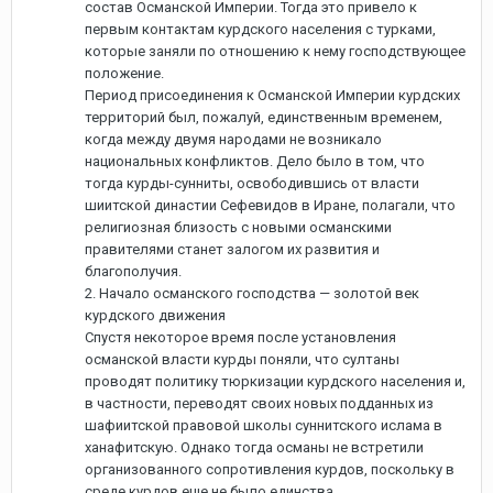
состав Османской Империи. Тогда это привело к
первым контактам курдского населения с турками,
которые заняли по отношению к нему господствующее
положение.
Период присоединения к Османской Империи курдских
территорий был, пожалуй, единственным временем,
когда между двумя народами не возникало
национальных конфликтов. Дело было в том, что
тогда курды-сунниты, освободившись от власти
шиитской династии Сефевидов в Иране, полагали, что
религиозная близость с новыми османскими
правителями станет залогом их развития и
благополучия.
2. Начало османского господства — золотой век
курдского движения
Спустя некоторое время после установления
османской власти курды поняли, что султаны
проводят политику тюркизации курдского населения и,
в частности, переводят своих новых подданных из
шафиитской правовой школы суннитского ислама в
ханафитскую. Однако тогда османы не встретили
организованного сопротивления курдов, поскольку в
среде курдов еще не было единства.