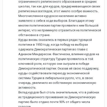
ограниченного религиозного образования в средних
школах, так как для курдов, придерживающихся своих
религиозных взглядов, этот имело особую важность.
Многочисленное курдское население активно
заявляло о себе в ходе выборов. Благодаря этому
многие политические партии проявили к ним большой
интерес, что не преминуло отразиться на политической
обстановке в стране.
Курды вновь оказались в первых рядах турецкой
политики в 1950 году, когда победу на выборах
одержала Демократическая партия во главе с
Аднаном Мендересом. Фактически, влияние курдов на
политическую структуру Турции проявилось в той
ключевой роли, которую они сыграли в победе
Демократической партии. Оказав ей свою поддержку,
курды содействовали переходу экономической
системы Турции в либеральное русло, что, в свою
очередь, увеличило их собственную экономическую
активность.
Вклад курдов был столь значительным, что в районах
их традиционного проживания за Демократическую
партию было отдано почти 90% от общего числа
голосов.