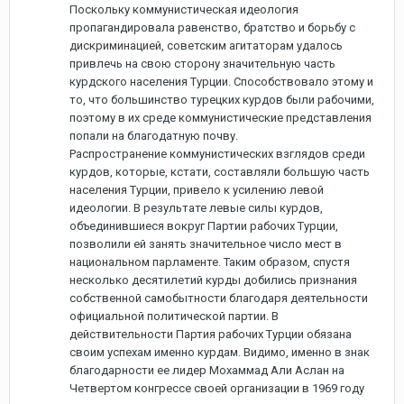
Поскольку коммунистическая идеология
пропагандировала равенство, братство и борьбу с
дискриминацией, советским агитаторам удалось
привлечь на свою сторону значительную часть
курдского населения Турции. Способствовало этому и
то, что большинство турецких курдов были рабочими,
поэтому в их среде коммунистические представления
попали на благодатную почву.
Распространение коммунистических взглядов среди
курдов, которые, кстати, составляли большую часть
населения Турции, привело к усилению левой
идеологии. В результате левые силы курдов,
объединившиеся вокруг Партии рабочих Турции,
позволили ей занять значительное число мест в
национальном парламенте. Таким образом, спустя
несколько десятилетий курды добились признания
собственной самобытности благодаря деятельности
официальной политической партии. В
действительности Партия рабочих Турции обязана
своим успехам именно курдам. Видимо, именно в знак
благодарности ее лидер Мохаммад Али Аслан на
Четвертом конгрессе своей организации в 1969 году