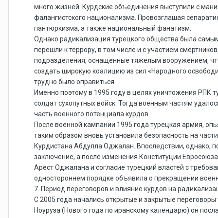
много жизней. Курдские объединения выступили с мани
фалангистского национализма. Провозглашая сепаратист
пантюркизма, а также национальный фанатизм.
Однако радикализация турецкого общества была самым
перешли к террору, в том числе и с участием смертнико
подразделения, оснащенные тяжелым вооружением, что п
создать широкую коалицию из сил «Народного освободи
трудно было оправиться.
Именно поэтому в 1995 году в целях уничтожения РПК 
солдат сухопутных войск. Тогда военным частям удалос
часть военного потенциала курдов.
После военной кампании 1995 года турецкая армия, оп
таким образом вновь установила безопасность на части
Курдистана Абдулла Оджалан. Впоследствии, однако, п
заключение, а после изменения Конституции Евросоюза
Арест Оджалана и согласие турецкий властей с требова
одностороннем порядке объявила о прекращении военн
7. Период переговоров и влияние курдов на радикализ
С 2005 года начались открытые и закрытые переговоры 
Ноуруза (Нового года по иранскому календарю) он пос