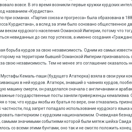
овало вовсе. В это время возникли первые кружки курдских интелл
под названием «Курдистан».
 при османах. «Партия союза и прогресса» была образована в 18
ресса Курдистана», а вслед за этим было основано общественное
тым веком курдского населения Османской Империи, потому что тог
ься невиданных до сих пор успехов, а именно создания «Гражданс
я борьба курдов за свою независимость. Одним из самых известны
 которому на территории бывшей Османской Империи признавалось 
за свою независимость. Тем не менее это соглашение оказалось н
 Мустафы Кемаль-паши (будущего Ататюрка) взяла в свои руки к
живающих в ней курдов. Ататюрк, знавший о чаяниях курдов, пооб
ую машину смерти, он разделался сначала с англичанами и арабам
се важные государственные посты заняли приверженцы кемализма. 
 о том, что курды якобы их братья по вере, они отказались приз
В частности, под запрет попадало использование курдского язык
ировать пантюркизм с курдским национализмом. Очевидная безнад
х, самыми значимыми событиями которой были мятеж шейха Саида 
лось со всеми этими бунтами, оно так и не смогло положить конец