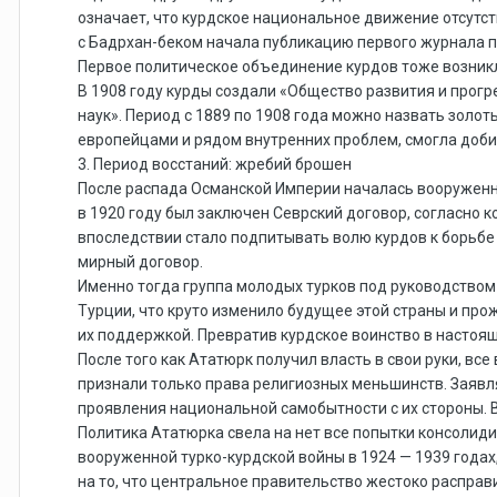
означает, что курдское национальное движение отсутств
с Бадрхан-беком начала публикацию первого журнала 
Первое политическое объединение курдов тоже возникло
В 1908 году курды создали «Общество развития и прог
наук». Период с 1889 по 1908 года можно назвать золо
европейцами и рядом внутренних проблем, смогла добит
3. Период восстаний: жребий брошен
После распада Османской Империи началась вооруженна
в 1920 году был заключен Севрский договор, согласно
впоследствии стало подпитывать волю курдов к борьбе 
мирный договор.
Именно тогда группа молодых турков под руководством
Турции, что круто изменило будущее этой страны и про
их поддержкой. Превратив курдское воинство в настоящ
После того как Ататюрк получил власть в свои руки, в
признали только права религиозных меньшинств. Заявляя
проявления национальной самобытности с их стороны. 
Политика Ататюрка свела на нет все попытки консолид
вооруженной турко-курдской войны в 1924 — 1939 года
на то, что центральное правительство жестоко расправи