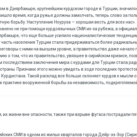
м в Диярбакыре, крупнейшем курдском городе в Турции, значилось
ишло время, когда ружья должны замолчать, теперь слово за поли
тную борьбу. Наступление Ноуруза — хорошая весть для всех нас».
анено не при помощи курдоязычных СМИ из-за рубежа, а официал
рбакыре, что еще больше усилило националистические тенденции
 часть населения Турции стала придерживаться более радикальных
реговоры с ними на высшем уровне, а правительство даже начало 
ю о том, что их правительство, увязшее в сирийском кризисе, п
им последствием заключения мира с курдами для Турции стала ра
траны. Признаки этого можно увидеть в ходе последних протесто
урдистана. Такой расклад все больше склоняет курдов к мысли о 
 к практике вооруженной борьбы за независимость, подкрепляемо
, их жизни вне опасности, также при взрыве фугаса пострадали 
ийских СМИ в одном из жилых кварталов города Дейр-эз-Зор (Сири