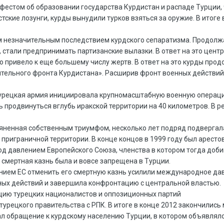
фестом об образовании государства Курдистан и распаде Турции,
ские лозунги, курды вынудили турков взяться за оружие. В итог
 незначительным последствием курдского сепаратизма. Продолжая
в, стали предпринимать партизанские вылазки. В ответ на это цен
ривело к еще большему числу жертв. В ответ на это курды продол
тельного фронта Курдистана». Расширив фронт военных действий, 
турецкая армия инициировала крупномасштабную военную операцию
ь продвинуться вглубь иракской территории на 40 километров. В
ьяненная собственным триумфом, несколько лет подряд подвергал
 приграничной территории. В конце концов в 1999 году был аресто
од давлением Европейского Союза, членства в котором тогда доб
 смертная казнь была и вовсе запрещена в Турции.
нием ЕС отменить его смертную казнь усилили международное давле
ых действий и завершила конфронтацию с центральной властью.
ацию турецких националистов и оппозиционных партий
турецкого правительства с РПК. В итоге в конце 2012 закончилис
лал обращение к курдскому населению Турции, в котором объявлял