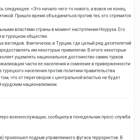
 следующее: «Это начало чего-то нового, а вовсе не конец.
тикой. Пришло время объединиться против тех, кто стремится
ьными властями страны в момент наступления Ноуруза. Его
 в турецком обществе.
 взглядов. Фактически, в Турции, где целый ряд десятилетий
предоставлять им некоторые привилегии. В итоге некоторые
озволяет ущемлять национальное достоинство самих турков.
дикализация части ее населения и сомнение в приверженности
в турецкого населения против политики правительства
том, что от переговоров с центральной властью не будет
й курдским национализмом.
пятеро военнослужащих, сообщила в понедельник пресс-служба
я) произошел подрыв управляемого фугаса террористов. В