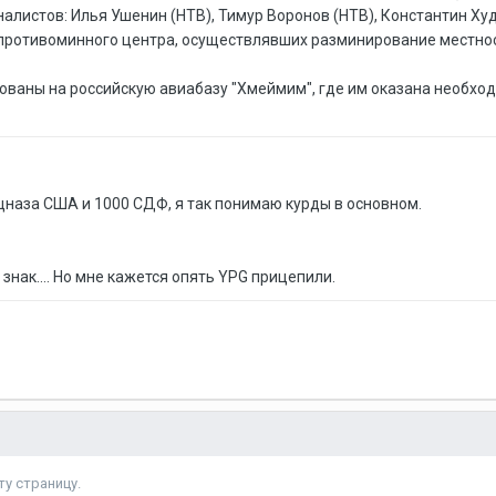
алистов: Илья Ушенин (НТВ), Тимур Воронов (НТВ), Константин Худ
ротивоминного центра, осуществлявших разминирование местност
ованы на российскую авиабазу "Хмеймим", где им оказана необхо
ецназа США и 1000 СДФ, я так понимаю курды в основном.
знак.... Но мне кажется опять YPG прицепили.
у страницу.