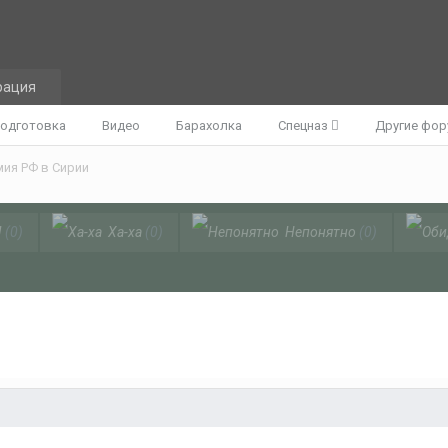
рация
одготовка
Видео
Барахолка
Спецназ
Другие фо
ия РФ в Сирии
!
(0)
Ха-ха
(0)
Непонятно
(0)