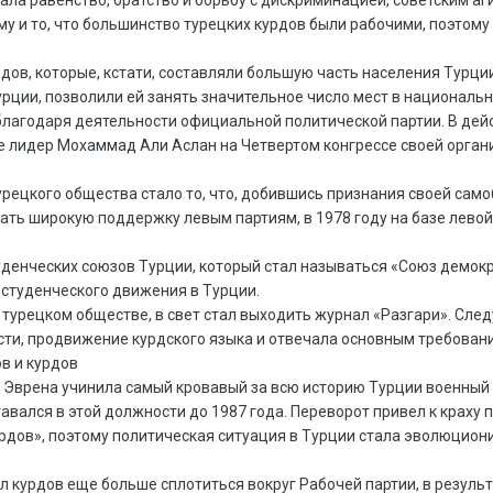
му и то, что большинство турецких курдов были рабочими, поэтом
ов, которые, кстати, составляли большую часть населения Турции
рции, позволили ей занять значительное число мест в национальн
лагодаря деятельности официальной политической партии. В дей
ее лидер Мохаммад Али Аслан на Четвертом конгрессе своей орган
рецкого общества стало то, что, добившись признания своей само
ть широкую поддержку левым партиям, в 1978 году на базе левой
туденческих союзов Турции, который стал называться «Союз демок
 студенческого движения в Турции.
 турецком обществе, в свет стал выходить журнал «Разгари». След
ти, продвижение курдского языка и отвечала основным требован
ов и курдов
Эврена учинила самый кровавый за всю историю Турции военный пе
авался в этой должности до 1987 года. Переворот привел к краху 
урдов», поэтому политическая ситуация в Турции стала эволюцио
ил курдов еще больше сплотиться вокруг Рабочей партии, в резуль