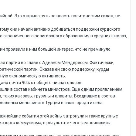
йной. Это открыло путь во власть политическим силам, не
оэтому они начали активно добиваться поддержки курдского
е ограниченного религиозного образования в средних школах,
ии проявили к ним большой интерес, что не преминуло
кая партия во главе с Аднаном Мендересом. Фактически,
ратической партии. Оказав ей свою поддержку, курды
енную экономическую активность.
ано почти 90% от общего числа голосов.
ошли в состав кабинета министров. Еще одним проявлением
таких как зазы, грузины и алавиты. Входившие в состав
ональных меньшинств Турции в свои города и села.
ажнейшие события этой войны затронули и такие крупные
кспорта коммунизма, в результате чего там появились
итаторам удалось привлечь на свою сторону значительную