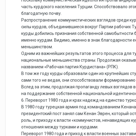
часть курдского населения Турции. Способствовало это
благодатную почву.
Распространение коммунистических взглядов среди курд
силы курдов, объединившиеся вокруг Партии рабочих Ту
курды добились признания собственной самобытности б
именно курдам. Видимо, именно в знак благодарности 
меньшинством.
Одним из важнейших результатов этого процесса для ту
национальные меньшинства страны. Продолжая оказыва
названием «Рабочая партия Курдистана» (РПК).
В том же году курды образовали один из крупнейших с
сами того не ведая, они способствовали формированию
Вслед за этим, продолжая пропаганду левых взглядов в
на поддержание собственной национальной идентичнос
6. Переворот 1980 года и крах надежд на единство турк
В 1980 году турецкая армия под командованием Кенана 
президентский пост занял сам Кенан Эврен, который ост
роль, и приходу к власти «коммунистов, ненавидящих к
отношения между турками и курдами.
Переворот 1980 года и приход к власти военных застав