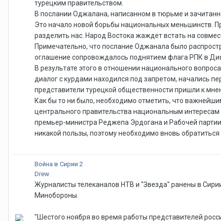
турецким правительством.
В послании Оджалана, написанном в тюрьме и зачитанно
Это начало новой борьбы национальных меньшинств. Пр
разделить нас. Народ Востока жаждет встать на совмес
Примечательно, что послание Оджанала было распростр
оглашение сопровождалось поднятием флага РПК в Дия
В результате этого в отношении национального вопроса
диалог с курдами находился под запретом, начались пе
представители турецкой общественности пришли к мнени
Как бы то ни было, необходимо отметить, что важнейш
центрального правительства национальным интересам с
премьер-министра Реджепа Эрдогана и Рабочей партии К
никакой пользы, поэтому необходимо вновь обратиться
Война в Сирии 2
Drew
Журналисты телеканалов НТВ и "Звезда" ранены в Сирии
Минобороны.
"Шестого ноября во время работы представителей росс