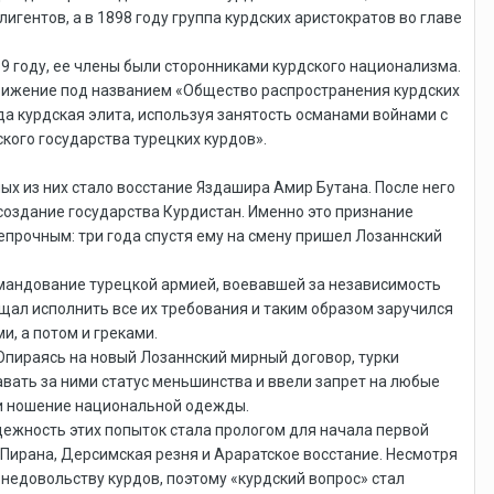
игентов, а в 1898 году группа курдских аристократов во главе
89 году, ее члены были сторонниками курдского национализма.
 движение под названием «Общество распространения курдских
да курдская элита, используя занятость османами войнами с
кого государства турецких курдов».
х из них стало восстание Яздашира Амир Бутана. После него
создание государства Курдистан. Именно это признание
епрочным: три года спустя ему на смену пришел Лозаннский
омандование турецкой армией, воевавшей за независимость
ещал исполнить все их требования и таким образом заручился
и, а потом и греками.
Опираясь на новый Лозаннский мирный договор, турки
навать за ними статус меньшинства и ввели запрет на любые
а и ношение национальной одежды.
ежность этих попыток стала прологом для начала первой
Пирана, Дерсимская резня и Араратское восстание. Несмотря
 недовольству курдов, поэтому «курдский вопрос» стал