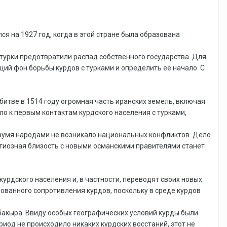
я на 1927 год, когда в этой стране была образована
турки предотвратили распад собственного государства. Для
щий фон борьбы курдов с турками и определить ее начало. С
итве в 1514 году огромная часть иранских земель, включая
ло к первым контактам курдского населения с турками,
вумя народами не возникало национальных конфликтов. Дело
лигиозная близость с новыми османскими правителями станет
урдского населения и, в частности, переводят своих новых
ованного сопротивления курдов, поскольку в среде курдов
акыра. Ввиду особых географических условий курды были
риод не происходило никаких курдских восстаний, этот не