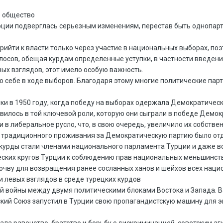
ое общество
рции подверглась серьезным изменениям, перестав быть однопарти
 прийти к власти только через участие в национальных выборах, п
лосов, обещая курдам определенные уступки, в частности введени
ных взглядов, этот имело особую важность.
 себе в ходе выборов. Благодаря этому многие политические парт
ки в 1950 году, когда победу на выборах одержала Демократичес
вилось в той ключевой роли, которую они сыграли в победе Демок
в либеральное русло, что, в свою очередь, увеличило их собств
их традиционного проживания за Демократическую партию было отд
курды стали членами национального парламента Турции и даже в
еских кругов Турции к соблюдению прав национальных меньшинств, 
очву для возвращения ранее сосланных ханов и шейхов всех наци
и левых взглядов в среде турецких курдов
 войны между двумя политическими блоками Востока и Запада. В
тский Союз запустил в Турции свою пропагандистскую машину для э
ла равенство, братство и борьбу с дискриминацией, советским аг