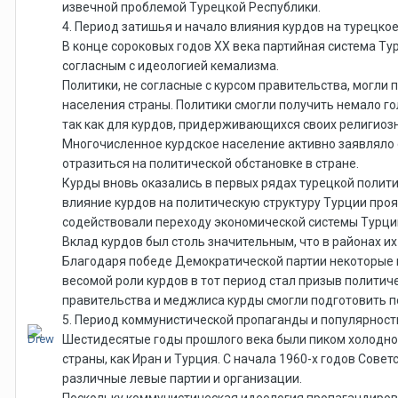
извечной проблемой Турецкой Республики.
4. Период затишья и начало влияния курдов на турецк
В конце сороковых годов ХХ века партийная система Ту
согласным с идеологией кемализма.
Политики, не согласные с курсом правительства, могли
населения страны. Политики смогли получить немало го
так как для курдов, придерживающихся своих религиоз
Многочисленное курдское население активно заявляло о
отразиться на политической обстановке в стране.
Курды вновь оказались в первых рядах турецкой полити
влияние курдов на политическую структуру Турции проя
содействовали переходу экономической системы Турции 
Вклад курдов был столь значительным, что в районах 
Благодаря победе Демократической партии некоторые 
весомой роли курдов в тот период стал призыв политич
правительства и меджлиса курды смогли подготовить п
5. Период коммунистической пропаганды и популярност
Шестидесятые годы прошлого века были пиком холодной
страны, как Иран и Турция. С начала 1960-х годов Сове
различные левые партии и организации.
Поскольку коммунистическая идеология пропагандирова