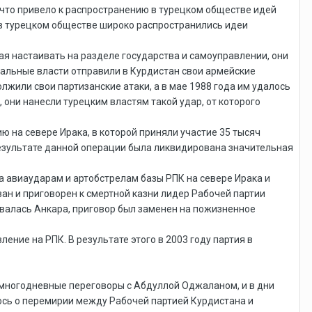
 что привело к распространению в турецком обществе идей
е в турецком обществе широко распространились идеи
 настаивать на разделе государства и самоуправлении, они
тральные власти отправили в Курдистан свои армейские
жили свои партизанские атаки, а в мае 1988 года им удалось
они нанесли турецким властям такой удар, от которого
 на севере Ирака, в которой приняли участие 35 тысяч
 результате данной операции была ликвидирована значительная
а авиаударам и артобстрелам базы РПК на севере Ирака и
ван и приговорен к смертной казни лидер Рабочей партии
ивалась Анкара, приговор был заменен на пожизненное
ние на РПК. В результате этого в 2003 году партия в
ь многодневные переговоры с Абдуллой Оджаланом, и в дни
ось о перемирии между Рабочей партией Курдистана и