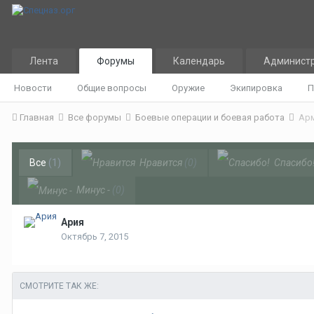
Лента
Форумы
Календарь
Админист
Новости
Общие вопросы
Оружие
Экипировка
П
Главная
Все форумы
Боевые операции и боевая работа
Арм
Все
(1)
Нравится
(0)
Спасибо
Минус -
(0)
Ария
Октябрь 7, 2015
СМОТРИТЕ ТАК ЖЕ: