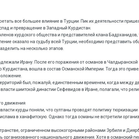
етать все большее влияние в Турции. Пик их деятельности пришелс
аспад и превращение в Западный Курдистан.
ленов курдского общества и представителей клана Бадрханидов, 
ление оказало на судьбу всей Турции, необходимо представить об
азделить на несколько этапов.
длежали Ирану. После его поражения от османов в Чалдыранской б
о Курдистана, вошла в состав Османской Империи. Тогда это приве
положение.
территорий был, пожалуй, единственным временем, когда между д
т власти шиитской династии Сефевидов в Иране, полагали, что ре
ого движения
власти курды поняли, что султаны проводят политику тюркизации к
ислама в ханафитскую. Однако тогда османы не встретили организ
странстве, ограниченном высокогорными районами Эрбиля и Диярб
ть организованного национального движения. Хотя в османский пе