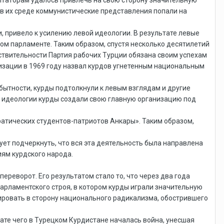
у в их среде коммунистические представления попали на
, привело к усилению левой идеологии. В результате левые
ом парламенте. Таким образом, спустя несколько десятилетий
ствительности Партия рабочих Турции обязана своим успехам
изации в 1969 году назвал курдов угнетенным национальным
бытности, курды подтолкнули к левым взглядам и другие
 идеологии курды создали свою главную организацию под
ратических студентов-патриотов Анкары». Таким образом,
ует подчеркнуть, что вся эта деятельность была направлена
иям курдского народа.
реворот. Его результатом стало то, что через два года
парламентского строя, в котором курды играли значительную
нировать в сторону национального радикализма, обострившего
тате чего в Турецком Курдистане началась война, унесшая