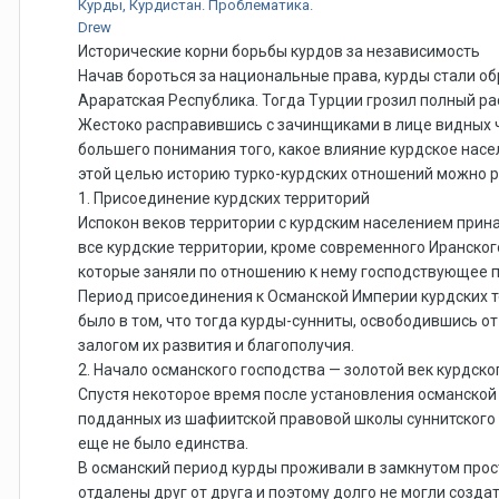
Курды, Курдистан. Проблематика.
Drew
Исторические корни борьбы курдов за независимость
Начав бороться за национальные права, курды стали обр
Араратская Республика. Тогда Турции грозил полный р
Жестоко расправившись с зачинщиками в лице видных ч
большего понимания того, какое влияние курдское насе
этой целью историю турко-курдских отношений можно р
1. Присоединение курдских территорий
Испокон веков территории с курдским населением прина
все курдские территории, кроме современного Иранског
которые заняли по отношению к нему господствующее 
Период присоединения к Османской Империи курдских 
было в том, что тогда курды-сунниты, освободившись о
залогом их развития и благополучия.
2. Начало османского господства — золотой век курдск
Спустя некоторое время после установления османской 
подданных из шафиитской правовой школы суннитского 
еще не было единства.
В османский период курды проживали в замкнутом про
отдалены друг от друга и поэтому долго не могли созда