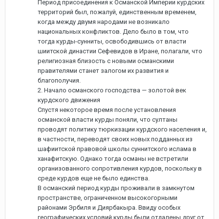
Период присоединения к Османской Империи курдских
территорий был, пожалуй, единственным временем,
когда между двумя народами не возникало
национальных конфликтов. Дело было в том, что
тогда курды-сунниты, освободившись от власти
шиитской династии Сефевидов в Иране, полагали, что
религиозная близость с новыми османскими
правителями станет залогом их развития и
благополучия.
2. Начало османского господства — золотой век
курдского движения
Спустя некоторое время после установления
османской власти курды поняли, что султаны
проводят политику тюркизации курдского населения и,
в частности, переводят своих новых подданных из
шафиитской правовой школы суннитского ислама в
ханафитскую. Однако тогда османы не встретили
организованного сопротивления курдов, поскольку в
среде курдов еще не было единства.
В османский период курды проживали в замкнутом
пространстве, ограниченном высокогорными
районами Эрбиля и Диярбакыра. Ввиду особых
географических условий курды были отдалены друг от