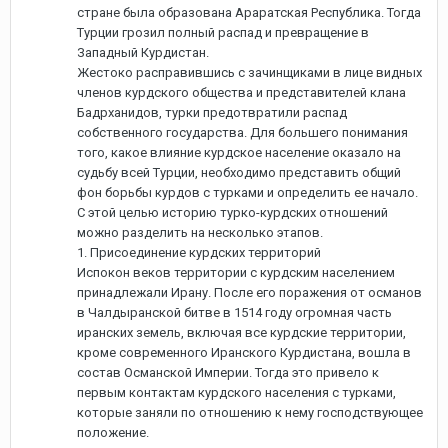
стране была образована Араратская Республика. Тогда
Турции грозил полный распад и превращение в
Западный Курдистан.
Жестоко расправившись с зачинщиками в лице видных
членов курдского общества и представителей клана
Бадрханидов, турки предотвратили распад
собственного государства. Для большего понимания
того, какое влияние курдское население оказало на
судьбу всей Турции, необходимо представить общий
фон борьбы курдов с турками и определить ее начало.
С этой целью историю турко-курдских отношений
можно разделить на несколько этапов.
1. Присоединение курдских территорий
Испокон веков территории с курдским населением
принадлежали Ирану. После его поражения от османов
в Чалдыранской битве в 1514 году огромная часть
иранских земель, включая все курдские территории,
кроме современного Иранского Курдистана, вошла в
состав Османской Империи. Тогда это привело к
первым контактам курдского населения с турками,
которые заняли по отношению к нему господствующее
положение.