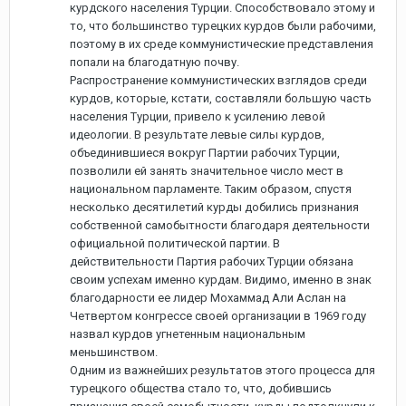
курдского населения Турции. Способствовало этому и
то, что большинство турецких курдов были рабочими,
поэтому в их среде коммунистические представления
попали на благодатную почву.
Распространение коммунистических взглядов среди
курдов, которые, кстати, составляли большую часть
населения Турции, привело к усилению левой
идеологии. В результате левые силы курдов,
объединившиеся вокруг Партии рабочих Турции,
позволили ей занять значительное число мест в
национальном парламенте. Таким образом, спустя
несколько десятилетий курды добились признания
собственной самобытности благодаря деятельности
официальной политической партии. В
действительности Партия рабочих Турции обязана
своим успехам именно курдам. Видимо, именно в знак
благодарности ее лидер Мохаммад Али Аслан на
Четвертом конгрессе своей организации в 1969 году
назвал курдов угнетенным национальным
меньшинством.
Одним из важнейших результатов этого процесса для
турецкого общества стало то, что, добившись