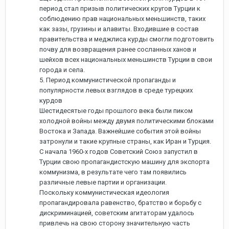
период стал призыв политических кругов Турции к
соблюдению прав национальных меньшинств, таких
как зазы, грузины и алавиты. Входившие в состав
правительства и меджлиса курды смогли подготовить
почву для возвращения ранее сосланных ханов и
шейхов всех национальных меньшинств Турции в свои
города и села.
5. Период коммунистической пропаганды и
популярности левых взглядов в среде турецких
курдов
Шестидесятые годы прошлого века были пиком
холодной войны между двумя политическими блоками
Востока и Запада. Важнейшие события этой войны
затронули и такие крупные страны, как Иран и Турция.
С начала 1960-х годов Советский Союз запустил в
Турции свою пропагандистскую машину для экспорта
коммунизма, в результате чего там появились
различные левые партии и организации.
Поскольку коммунистическая идеология
пропагандировала равенство, братство и борьбу с
дискриминацией, советским агитаторам удалось
привлечь на свою сторону значительную часть