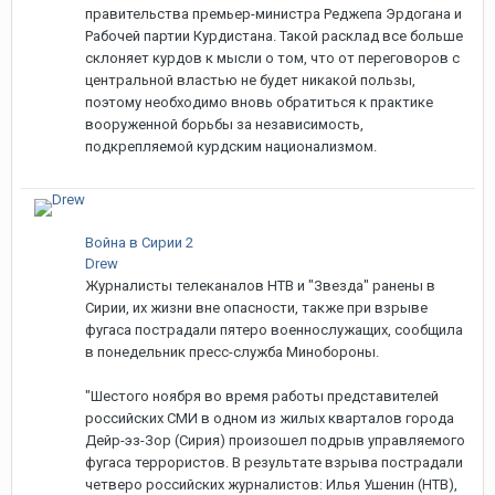
правительства премьер-министра Реджепа Эрдогана и
Рабочей партии Курдистана. Такой расклад все больше
склоняет курдов к мысли о том, что от переговоров с
центральной властью не будет никакой пользы,
поэтому необходимо вновь обратиться к практике
вооруженной борьбы за независимость,
подкрепляемой курдским национализмом.
Война в Сирии 2
Drew
Журналисты телеканалов НТВ и "Звезда" ранены в
Сирии, их жизни вне опасности, также при взрыве
фугаса пострадали пятеро военнослужащих, сообщила
в понедельник пресс-служба Минобороны.
"Шестого ноября во время работы представителей
российских СМИ в одном из жилых кварталов города
Дейр-эз-Зор (Сирия) произошел подрыв управляемого
фугаса террористов. В результате взрыва пострадали
четверо российских журналистов: Илья Ушенин (НТВ),