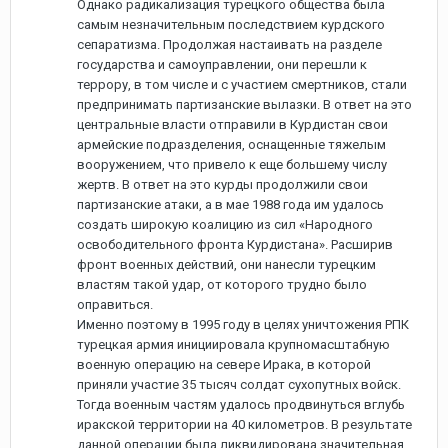
Однако радикализация турецкого общества была
самым незначительным последствием курдского
сепаратизма. Продолжая настаивать на разделе
государства и самоуправлении, они перешли к
террору, в том числе и с участием смертников, стали
предпринимать партизанские вылазки. В ответ на это
центральные власти отправили в Курдистан свои
армейские подразделения, оснащенные тяжелым
вооружением, что привело к еще большему числу
жертв. В ответ на это курды продолжили свои
партизанские атаки, а в мае 1988 года им удалось
создать широкую коалицию из сил «Народного
освободительного фронта Курдистана». Расширив
фронт военных действий, они нанесли турецким
властям такой удар, от которого трудно было
оправиться.
Именно поэтому в 1995 году в целях уничтожения РПК
турецкая армия инициировала крупномасштабную
военную операцию на севере Ирака, в которой
приняли участие 35 тысяч солдат сухопутных войск.
Тогда военным частям удалось продвинуться вглубь
иракской территории на 40 километров. В результате
данной операции была ликвидирована значительная