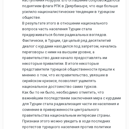
наступления Ноуруза. Его оглашение сопровождалось
поднятием флага РПК в Диярбакыре, что еще больше
усилило националистические тенденции в турецком
обществе.
В результате этого в отношении национального
вопроса часть населения Турции стала
придерживаться более радикальных взглядов.
Фактически, в Турции, где целый ряд десятилетий
диалог с курдами находился под запретом, начались
переговоры с ними на высшем уровне, а
правительство даже начало предоставлять им
некоторые привилегии. В итоге некоторые
представители турецкой общественности пришли к
мнению о том, что их правительство, увязшее в
сирийском кризисе, позволяет ущемлять
национальное достоинство самих турков.
Как бы то ни было, необходимо отметить, что
важнейшим последствием заключения мира с курдами
для Турции стала радикализация части ее населения и
сомнение в приверженности центрального
правительства национальным интересам страны.
Признаки этого можно увидеть в ходе последних
протестов турецкого населения против политики