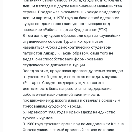
признания своей самобытности, курды подтолкнули к
левым взглядам и другие национальные меньшинства
страны. Продолжая оказывать широкую поддержку
левым партиям, в 1978 году на базе левой идеологии
курды создали свою главную организацию под
названием «Рабочая партия Курдистана» (РПК).
В том же году курды образовали один из крупнейших
студенческих союзов Турции, который стал
называться «Союз демократических студентов-
патриотов Анкары». Таким образом, сами того не
ведая, они способствовали формированию
студенческого движения в Турции.
Вслед за этим, продолжая пропаганду левых взглядов
в турецком обществе, в свет стал выходить журнал
«Разгари». Следует подчеркнуть, что вся эта
деятельность была направлена на поддержание
собственной национальной идентичности,
продвижение курдского языка и отвечала основным
требованиям курдского народа.
6. Переворот 1980 года и крах надежд на единство
турков и курдов
В 1980 году турецкая армия под командованием Кенана
Эврена учинила самый кровавый за всю историю