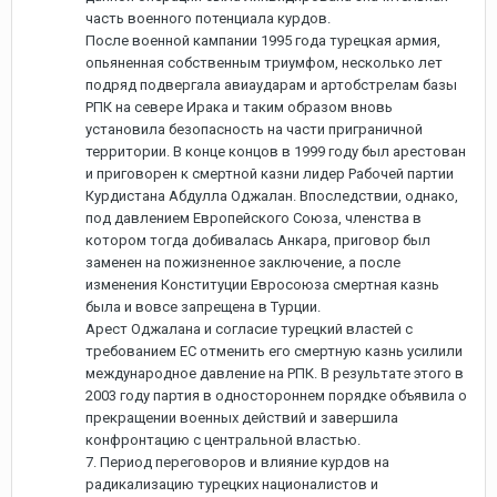
часть военного потенциала курдов.
После военной кампании 1995 года турецкая армия,
опьяненная собственным триумфом, несколько лет
подряд подвергала авиаударам и артобстрелам базы
РПК на севере Ирака и таким образом вновь
установила безопасность на части приграничной
территории. В конце концов в 1999 году был арестован
и приговорен к смертной казни лидер Рабочей партии
Курдистана Абдулла Оджалан. Впоследствии, однако,
под давлением Европейского Союза, членства в
котором тогда добивалась Анкара, приговор был
заменен на пожизненное заключение, а после
изменения Конституции Евросоюза смертная казнь
была и вовсе запрещена в Турции.
Арест Оджалана и согласие турецкий властей с
требованием ЕС отменить его смертную казнь усилили
международное давление на РПК. В результате этого в
2003 году партия в одностороннем порядке объявила о
прекращении военных действий и завершила
конфронтацию с центральной властью.
7. Период переговоров и влияние курдов на
радикализацию турецких националистов и