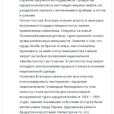
образом заручился их поддержкой. Превратив
курдское воинство в настоящую машину смерти, он
разделался сначала с англичанами и арабами, а потом
и греками.
После того как Ататюрк получил власть в свои руки,
все важные государственные посты заняли
приверженцы кемализма. Опираясь на новый
Лозаннский мирный договор, турки признали только
права религиозных меньшинств. Заявляя о том, что
курды якобы их братья по вере, они отказались
признавать за ними статус меньшинства и ввели
запрет на любые проявления национальной
самобытности с их стороны. В частности, под запрет
попадало использование курдского языка и ношение
национальной одежды.
Политика Ататюрка свела на нет все попытки
консолидировать пантюркизм с курдским
национализмом. Очевидная безнадежность этих
попыток стала прологом для начала первой
вооруженной турко-курдской войны в 1924 — 1939
годах, самыми значимыми событиями которой были
мятеж шейха Саида Пирана, Дерсимская резня и
Араратское восстание. Несмотря на то, что