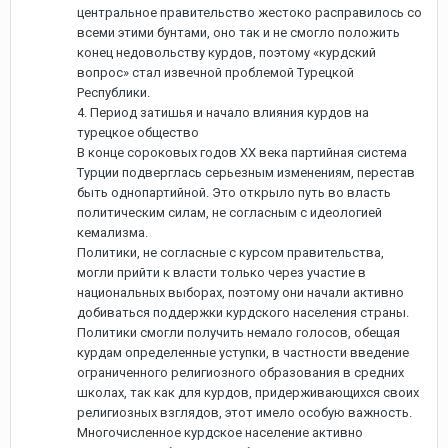
центральное правительство жестоко расправилось со
всеми этими бунтами, оно так и не смогло положить
конец недовольству курдов, поэтому «курдский
вопрос» стал извечной проблемой Турецкой
Республики.
4. Период затишья и начало влияния курдов на
турецкое общество
В конце сороковых годов ХХ века партийная система
Турции подверглась серьезным изменениям, перестав
быть однопартийной. Это открыло путь во власть
политическим силам, не согласным с идеологией
кемализма.
Политики, не согласные с курсом правительства,
могли прийти к власти только через участие в
национальных выборах, поэтому они начали активно
добиваться поддержки курдского населения страны.
Политики смогли получить немало голосов, обещая
курдам определенные уступки, в частности введение
ограниченного религиозного образования в средних
школах, так как для курдов, придерживающихся своих
религиозных взглядов, этот имело особую важность.
Многочисленное курдское население активно