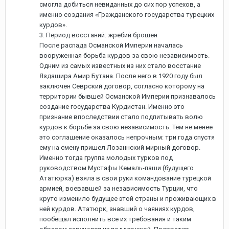
смогла добиться невиданных до сих пор успехов, а
именно создания «Гражданского государства турецких
курдов».
3. Период восстаний: жребий брошен
После распада Османской Империи началась
вооруженная борьба курдов за свою независимость.
Одним из самых известных из них стало восстание
Яздашира Амир Бутана. После него в 1920 году был
заключен Севрский договор, согласно которому на
территории бывшей Османской Империи признавалось
создание государства Курдистан. Именно это
признание впоследствии стало подпитывать волю
курдов к борьбе за свою независимость. Тем не менее
это соглашение оказалось непрочным: три года спустя
ему на смену пришел Лозаннский мирный договор.
Именно тогда группа молодых турков под
руководством Мустафы Кемаль-паши (будущего
Ататюрка) взяла в свои руки командование турецкой
армией, воевавшей за независимость Турции, что
круто изменило будущее этой страны и проживающих в
ней курдов. Ататюрк, знавший о чаяниях курдов,
пообещал исполнить все их требования и таким