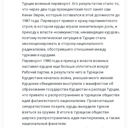
Турции военный переворот. Его результатом стало то,
что через два года президентский пост занял сам
Кенан Эврен, который оставался в этой должности до
1987 года. Переворот привел к краху парламентского
строя, в котором курды играли значительную роль, и
приходу к власти «коммунистов, ненавидящих курдов»,
поэтому политическая ситуация в Турции стала
эволюционировать в сторону национального
радикализма, обострившего отношения между
турками и курдами.
Переворот 1980 года и приход к власти военных
заставил курдов еще больше сплотиться вокруг
Рабочей партии, в результате чего в Турецком
Курдистане началась война, унесшая много жизней.
Курдские объединения выступили с манифестом об
образовании государства Курдистан и распаде Турции,
что привело к распространению в турецком обществе
идей фалангистского национализма. Провозглашая
сепаратистские лозунги, курды вынудили турков
взяться за оружие. В итоге в турецком обществе
широко распространились идеи пантюркизма, а также
национальный фанатизм.