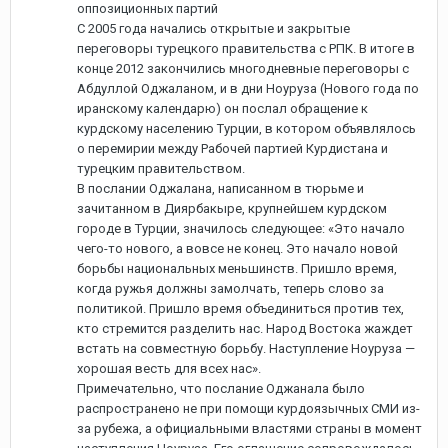
оппозиционных партий
С 2005 года начались открытые и закрытые
переговоры турецкого правительства с РПК. В итоге в
конце 2012 закончились многодневные переговоры с
Абдуллой Оджаланом, и в дни Ноуруза (Нового года по
иранскому календарю) он послал обращение к
курдскому населению Турции, в котором объявлялось
о перемирии между Рабочей партией Курдистана и
турецким правительством.
В послании Оджалана, написанном в тюрьме и
зачитанном в Диярбакыре, крупнейшем курдском
городе в Турции, значилось следующее: «Это начало
чего-то нового, а вовсе не конец. Это начало новой
борьбы национальных меньшинств. Пришло время,
когда ружья должны замолчать, теперь слово за
политикой. Пришло время объединиться против тех,
кто стремится разделить нас. Народ Востока жаждет
встать на совместную борьбу. Наступление Ноуруза —
хорошая весть для всех нас».
Примечательно, что послание Оджанала было
распространено не при помощи курдоязычных СМИ из-
за рубежа, а официальными властями страны в момент