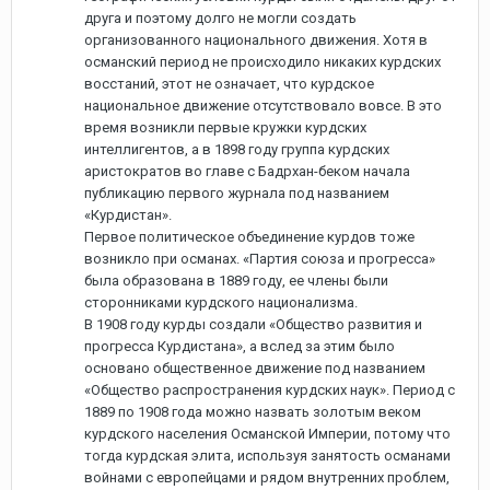
друга и поэтому долго не могли создать
организованного национального движения. Хотя в
османский период не происходило никаких курдских
восстаний, этот не означает, что курдское
национальное движение отсутствовало вовсе. В это
время возникли первые кружки курдских
интеллигентов, а в 1898 году группа курдских
аристократов во главе с Бадрхан-беком начала
публикацию первого журнала под названием
«Курдистан».
Первое политическое объединение курдов тоже
возникло при османах. «Партия союза и прогресса»
была образована в 1889 году, ее члены были
сторонниками курдского национализма.
В 1908 году курды создали «Общество развития и
прогресса Курдистана», а вслед за этим было
основано общественное движение под названием
«Общество распространения курдских наук». Период с
1889 по 1908 года можно назвать золотым веком
курдского населения Османской Империи, потому что
тогда курдская элита, используя занятость османами
войнами с европейцами и рядом внутренних проблем,